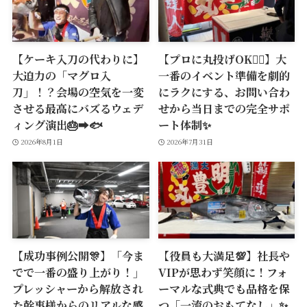
【ケーキ入刀の代わりに】
【プロに丸投げOK🙆‍♂️】大
大迫力の「マグロ入
一番のイベント準備を劇的
刀」！？会場の空気を一変
にラクにする、お問い合わ
させる最高にバズるウェデ
せから当日までの完全サポ
ィング演出🎂➡️🐟
ート体制✨
2026年8月1日
2026年7月31日
【成功事例公開🎊】「今ま
【役員も大満足💯】社長や
でで一番の盛り上がり！」
VIPが思わず笑顔に！フォ
プレッシャーから解放され
ーマルな式典でも品格を保
た幹事様からのリアルな感
つ「一流のおもてなし」✨