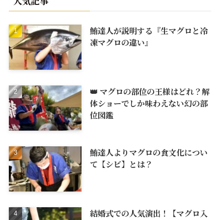
人気記事
鮪達人が説明する『生マグロと冷
凍マグロの違い』
👑 マグロの部位の王様はどれ？解
体ショーでしか味わえない幻の部
位図鑑
鮪達人よりマグロの食文化につい
て【シビ】とは？
結婚式での人気演出！【マグロ入