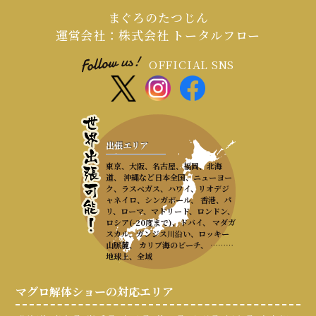
まぐろのたつじん
運営会社：株式会社 トータルフロー
OFFICIAL SNS
出張エリア
東京、大阪、名古屋、福岡、北海
道、 沖縄など日本全国、ニューヨー
ク、ラスベガス、ハワイ、リオデジ
ャネイロ、シンガポール、 香港、パ
リ、ローマ、マドリード、ロンドン、
ロシア(-20度まで)、ドバイ、 マダガ
スカル、ガンジス川沿い、ロッキー
山脈麓、 カリブ海のビーチ、 ………
地球上、全域
マグロ解体ショーの対応エリア