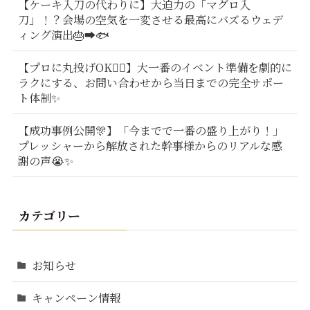
【ケーキ入刀の代わりに】大迫力の「マグロ入
刀」！？会場の空気を一変させる最高にバズるウェデ
ィング演出🎂➡️🐟
【プロに丸投げOK🙆‍♂️】大一番のイベント準備を劇的に
ラクにする、お問い合わせから当日までの完全サポー
ト体制✨
【成功事例公開🎊】「今までで一番の盛り上がり！」
プレッシャーから解放された幹事様からのリアルな感
謝の声😭✨
カテゴリー
お知らせ
キャンペーン情報