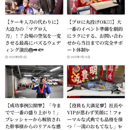
【ケーキ入刀の代わりに】
【プロに丸投げOK🙆‍♂️】大
大迫力の「マグロ入
一番のイベント準備を劇的
刀」！？会場の空気を一変
にラクにする、お問い合わ
させる最高にバズるウェデ
せから当日までの完全サポ
ィング演出🎂➡️🐟
ート体制✨
2026年8月1日
2026年7月31日
【成功事例公開🎊】「今ま
【役員も大満足💯】社長や
でで一番の盛り上がり！」
VIPが思わず笑顔に！フォ
プレッシャーから解放され
ーマルな式典でも品格を保
た幹事様からのリアルな感
つ「一流のおもてなし」✨