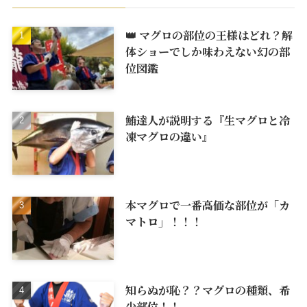
👑 マグロの部位の王様はどれ？解
体ショーでしか味わえない幻の部
位図鑑
鮪達人が説明する『生マグロと冷
凍マグロの違い』
本マグロで一番高価な部位が「カ
マトロ」！！！
知らぬが恥？？マグロの種類、希
少部位！！