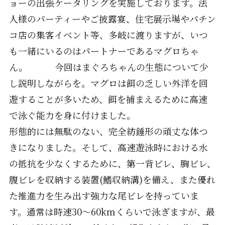
ョーの出張ケータリングを実施しております。法
人様のパーティーやご披露宴、住宅展示場やパチン
コ店の集客イベント等、多岐に渡りますが、いつ
も一緒にいるのはパートナーであるマグロちゃ
ん。 今回はまぐろちゃんの生態について少
し説明しながらを。マグロは餌の乏しい外洋を回
遊することが多いため、餌を捕まえるために高速
で泳ぐ能力を身に付けました。
形態的には無駄のない、完全紡錘形の頑丈な体つ
きになりました。そして、高速遊泳時における水
の抵抗を少なくするために、第一背ビレ、胸ビレ、
腹ビレを収納する装置(鰭収納溝)を備え、また優れ
た推進力を生み出す強力な尾ビレを持っていま
す。通常は時速30～60kmくらいで泳ぎますが、最