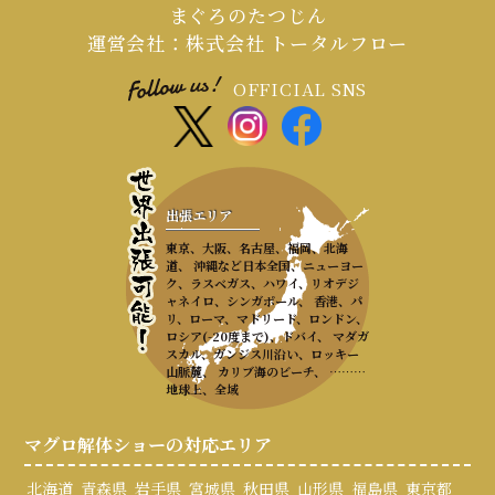
まぐろのたつじん
運営会社：株式会社 トータルフロー
OFFICIAL SNS
出張エリア
東京、大阪、名古屋、福岡、北海
道、 沖縄など日本全国、ニューヨー
ク、ラスベガス、ハワイ、リオデジ
ャネイロ、シンガポール、 香港、パ
リ、ローマ、マドリード、ロンドン、
ロシア(-20度まで)、ドバイ、 マダガ
スカル、ガンジス川沿い、ロッキー
山脈麓、 カリブ海のビーチ、 ………
地球上、全域
マグロ解体ショーの対応エリア
北海道
青森県
岩手県
宮城県
秋田県
山形県
福島県
東京都