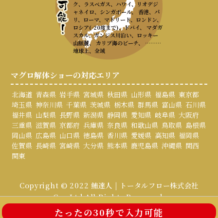
ク、ラスベガス、ハワイ、リオデジ
ャネイロ、シンガポール、 香港、パ
リ、ローマ、マドリード、ロンドン、
ロシア(-20度まで)、ドバイ、 マダガ
スカル、ガンジス川沿い、ロッキー
山脈麓、 カリブ海のビーチ、 ………
地球上、全域
マグロ解体ショーの対応エリア
北海道
青森県
岩手県
宮城県
秋田県
山形県
福島県
東京都
埼玉県
神奈川県
千葉県
茨城県
栃木県
群馬県
富山県
石川県
福井県
山梨県
長野県
新潟県
静岡県
愛知県
岐阜県
大阪府
三重県
滋賀県
京都府
兵庫県
奈良県
和歌山県
鳥取県
島根県
岡山県
広島県
山口県
徳島県
香川県
愛媛県
高知県
福岡県
佐賀県
長崎県
宮崎県
大分県
熊本県
鹿児島県
沖縄県
関西
関東
Copyright © 2022 鮪達人 | トータルフロー株式会社
Co., Ltd All Rights Reserved.
たったの30秒で入力可能