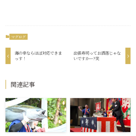
マグログ
海の幸ならほぼ対応できま
出張寿司ってお洒落じゃな
っす！
いですかー?笑
関連記事