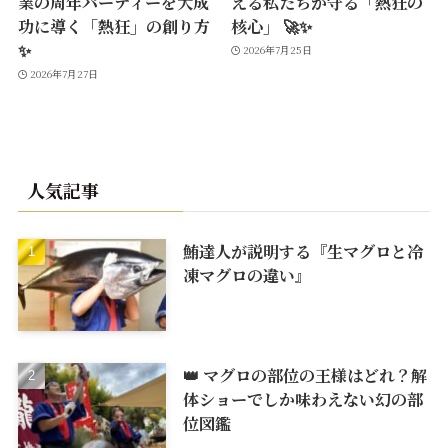
業の周年パーティーを大成
える私たちが守る「熱狂の
功に導く「熱狂」の創り方
核心」 🚀✨
✨
2026年7月25日
2026年7月27日
人気記事
鮪達人が説明する『生マグロと冷
凍マグロの違い』
👑 マグロの部位の王様はどれ？解
体ショーでしか味わえない幻の部
位図鑑