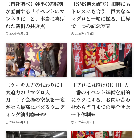
【自社調べ】幹事の約8割
【SNS映え確実】和装にも
が直面する「イベントのマ
ドレスにも合う！巨大な本
ンネリ化」と、本当に喜ば
マグロと一緒に撮る、世界
れた演出の共通点
で一つの記念写真
2026年8月7日
2026年8月4日
【ケーキ入刀の代わりに】
【プロに丸投げOK🙆‍♂️】大
大迫力の「マグロ入
一番のイベント準備を劇的
刀」！？会場の空気を一変
にラクにする、お問い合わ
させる最高にバズるウェデ
せから当日までの完全サポ
ィング演出🎂➡️🐟
ート体制✨
2026年8月1日
2026年7月31日