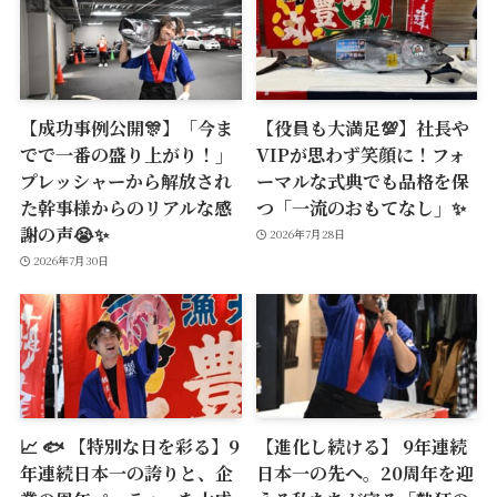
【成功事例公開🎊】「今ま
【役員も大満足💯】社長や
でで一番の盛り上がり！」
VIPが思わず笑顔に！フォ
プレッシャーから解放され
ーマルな式典でも品格を保
た幹事様からのリアルな感
つ「一流のおもてなし」✨
謝の声😭✨
2026年7月28日
2026年7月30日
📈 🐟 【特別な日を彩る】9
【進化し続ける】 9年連続
年連続日本一の誇りと、企
日本一の先へ。20周年を迎