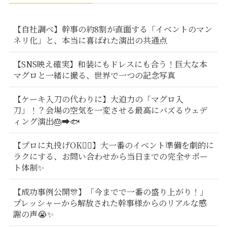
【自社調べ】幹事の約8割が直面する「イベントのマン
ネリ化」と、本当に喜ばれた演出の共通点
【SNS映え確実】和装にもドレスにも合う！巨大な本
マグロと一緒に撮る、世界で一つの記念写真
【ケーキ入刀の代わりに】大迫力の「マグロ入
刀」！？会場の空気を一変させる最高にバズるウェデ
ィング演出🎂➡️🐟
【プロに丸投げOK🙆‍♂️】大一番のイベント準備を劇的に
ラクにする、お問い合わせから当日までの完全サポー
ト体制✨
【成功事例公開🎊】「今までで一番の盛り上がり！」
プレッシャーから解放された幹事様からのリアルな感
謝の声😭✨