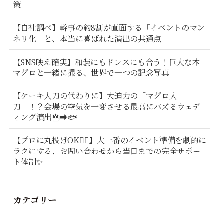
策
【自社調べ】幹事の約8割が直面する「イベントのマン
ネリ化」と、本当に喜ばれた演出の共通点
【SNS映え確実】和装にもドレスにも合う！巨大な本
マグロと一緒に撮る、世界で一つの記念写真
【ケーキ入刀の代わりに】大迫力の「マグロ入
刀」！？会場の空気を一変させる最高にバズるウェデ
ィング演出🎂➡️🐟
【プロに丸投げOK🙆‍♂️】大一番のイベント準備を劇的に
ラクにする、お問い合わせから当日までの完全サポー
ト体制✨
カテゴリー