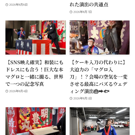
れた演出の共通点
2026年8月8日
2026年8月7日
【SNS映え確実】和装にも
【ケーキ入刀の代わりに】
ドレスにも合う！巨大な本
大迫力の「マグロ入
マグロと一緒に撮る、世界
刀」！？会場の空気を一変
で一つの記念写真
させる最高にバズるウェデ
ィング演出🎂➡️🐟
2026年8月4日
2026年8月1日