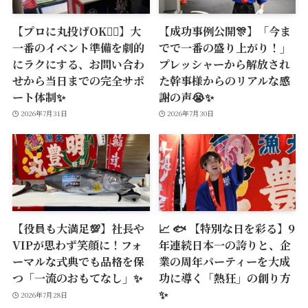
【プロに丸投げOK🙆‍♂️】大
【成功事例公開🎊】「今ま
一番のイベント準備を劇的
でで一番の盛り上がり！」
にラクにする、お問い合わ
プレッシャーから解放され
せから当日までの完全サポ
た幹事様からのリアルな感
ート体制✨
謝の声😭✨
2026年7月31日
2026年7月30日
【役員も大満足💯】社長や
📈 🐟 【特別な日を彩る】9
VIPが思わず笑顔に！フォ
年連続日本一の誇りと、企
ーマルな式典でも品格を保
業の周年パーティーを大成
つ「一流のおもてなし」✨
功に導く「熱狂」の創り方
✨
2026年7月28日