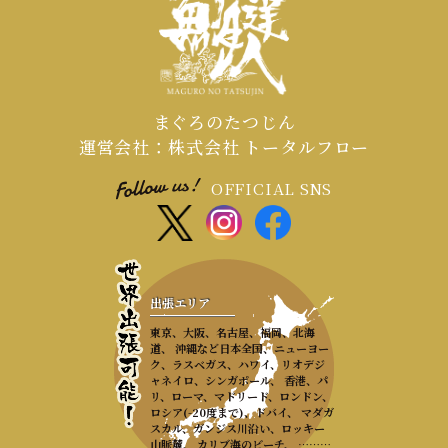
まぐろのたつじん
運営会社：株式会社 トータルフロー
OFFICIAL SNS
出張エリア
東京、大阪、名古屋、福岡、北海
道、 沖縄など日本全国、ニューヨー
ク、ラスベガス、ハワイ、リオデジ
ャネイロ、シンガポール、 香港、パ
リ、ローマ、マドリード、ロンドン、
ロシア(-20度まで)、ドバイ、 マダガ
スカル、ガンジス川沿い、ロッキー
山脈麓、 カリブ海のビーチ、 ………