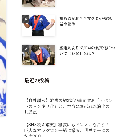
知らぬが恥？？マグロの種類、
希少部位！！
鮪達人よりマグロの食文化につ
いて【シビ】とは？
最近の投稿
【自社調べ】幹事の約8割が直面する「イベン
トのマンネリ化」と、本当に喜ばれた演出の
共通点
【SNS映え確実】和装にもドレスにも合う！
巨大な本マグロと一緒に撮る、世界で一つの
記念写真