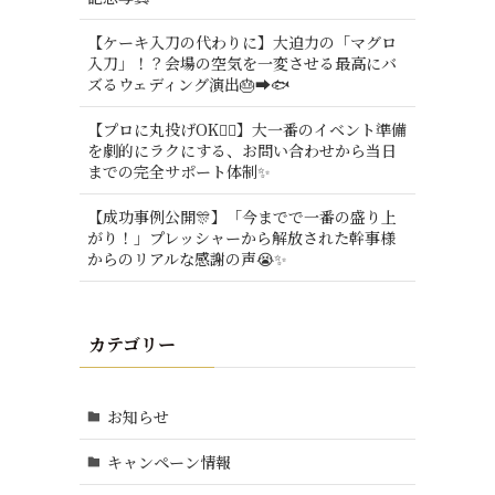
【ケーキ入刀の代わりに】大迫力の「マグロ
入刀」！？会場の空気を一変させる最高にバ
ズるウェディング演出🎂➡️🐟
【プロに丸投げOK🙆‍♂️】大一番のイベント準備
を劇的にラクにする、お問い合わせから当日
までの完全サポート体制✨
【成功事例公開🎊】「今までで一番の盛り上
がり！」プレッシャーから解放された幹事様
からのリアルな感謝の声😭✨
カテゴリー
お知らせ
キャンペーン情報