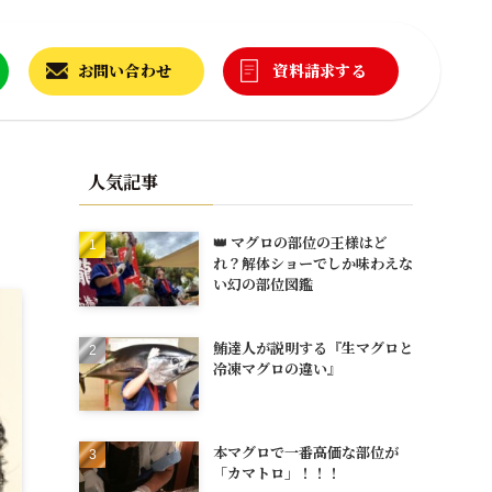
お問い合わせ
資料請求する
人気記事
👑 マグロの部位の王様はど
れ？解体ショーでしか味わえな
い幻の部位図鑑
鮪達人が説明する『生マグロと
冷凍マグロの違い』
本マグロで一番高価な部位が
「カマトロ」！！！