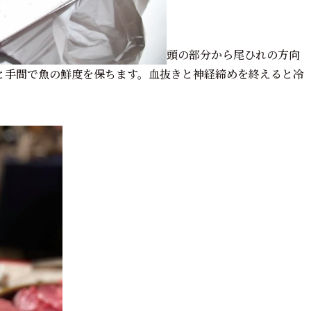
頭の部分から尾ひれの方向
と手間で魚の鮮度を保ちます。血抜きと神経締めを終えると冷