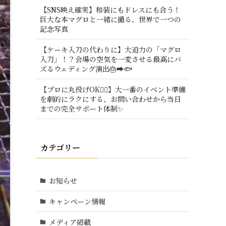
【SNS映え確実】和装にもドレスにも合う！
巨大な本マグロと一緒に撮る、世界で一つの
記念写真
【ケーキ入刀の代わりに】大迫力の「マグロ
入刀」！？会場の空気を一変させる最高にバ
ズるウェディング演出🎂➡️🐟
【プロに丸投げOK🙆‍♂️】大一番のイベント準備
を劇的にラクにする、お問い合わせから当日
までの完全サポート体制✨
カテゴリー
お知らせ
キャンペーン情報
メディア掲載