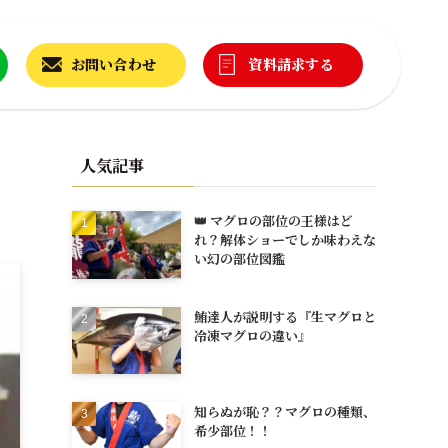
お問い合わせ
資料請求する
人気記事
👑 マグロの部位の王様はど
れ？解体ショーでしか味わえな
い幻の部位図鑑
鮪達人が説明する『生マグロと
冷凍マグロの違い』
知らぬが恥？？マグロの種類、
希少部位！！