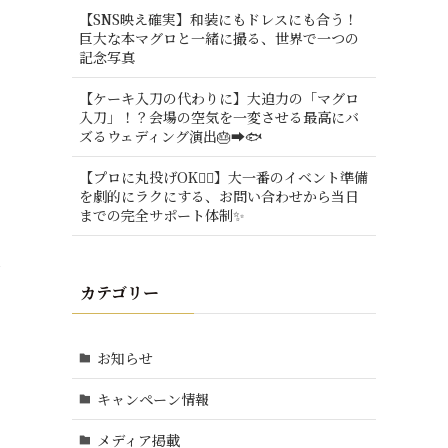
【SNS映え確実】和装にもドレスにも合う！
巨大な本マグロと一緒に撮る、世界で一つの
記念写真
【ケーキ入刀の代わりに】大迫力の「マグロ
入刀」！？会場の空気を一変させる最高にバ
ズるウェディング演出🎂➡️🐟
【プロに丸投げOK🙆‍♂️】大一番のイベント準備
を劇的にラクにする、お問い合わせから当日
までの完全サポート体制✨
ど
カテゴリー
お知らせ
キャンペーン情報
メディア掲載