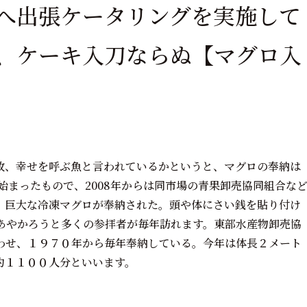
へ出張ケータリングを実施して
、ケーキ入刀ならぬ【マグロ入
何故、幸せを呼ぶ魚と言われているかというと、マグロの奉納は
始まったもので、2008年からは同市場の青果卸売協同組合な
。巨大な冷凍マグロが奉納された。頭や体にさい銭を貼り付け
あやかろうと多くの参拝者が毎年訪れます。東部水産物卸売協
わせ、１９７０年から毎年奉納している。今年は体長２メート
約１１００人分といいます。