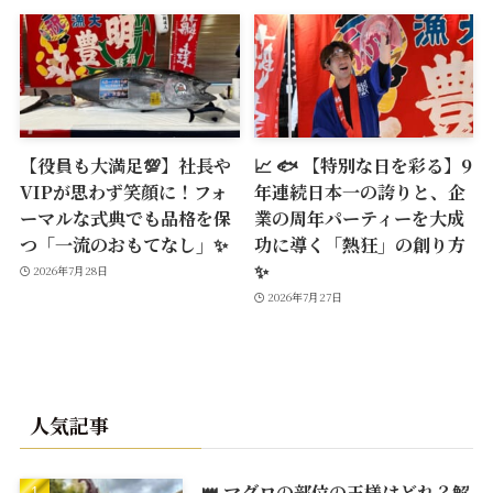
【役員も大満足💯】社長や
📈 🐟 【特別な日を彩る】9
VIPが思わず笑顔に！フォ
年連続日本一の誇りと、企
ーマルな式典でも品格を保
業の周年パーティーを大成
つ「一流のおもてなし」✨
功に導く「熱狂」の創り方
✨
2026年7月28日
2026年7月27日
人気記事
👑 マグロの部位の王様はどれ？解