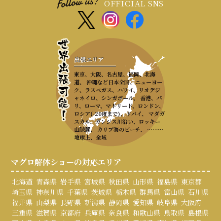
OFFICIAL SNS
出張エリア
東京、大阪、名古屋、福岡、北海
道、 沖縄など日本全国、ニューヨー
ク、ラスベガス、ハワイ、リオデジ
ャネイロ、シンガポール、 香港、パ
リ、ローマ、マドリード、ロンドン、
ロシア(-20度まで)、ドバイ、 マダガ
スカル、ガンジス川沿い、ロッキー
山脈麓、 カリブ海のビーチ、 ………
地球上、全域
マグロ解体ショーの対応エリア
北海道
青森県
岩手県
宮城県
秋田県
山形県
福島県
東京都
埼玉県
神奈川県
千葉県
茨城県
栃木県
群馬県
富山県
石川県
福井県
山梨県
長野県
新潟県
静岡県
愛知県
岐阜県
大阪府
三重県
滋賀県
京都府
兵庫県
奈良県
和歌山県
鳥取県
島根県