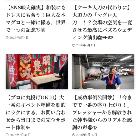
【SNS映え確実】和装にも
【ケーキ入刀の代わりに】
ドレスにも合う！巨大な本
大迫力の「マグロ入
マグロと一緒に撮る、世界
刀」！？会場の空気を一変
で一つの記念写真
させる最高にバズるウェデ
ィング演出🎂➡️🐟
2026年8月4日
2026年8月1日
【プロに丸投げOK🙆‍♂️】大
【成功事例公開🎊】「今ま
一番のイベント準備を劇的
でで一番の盛り上がり！」
にラクにする、お問い合わ
プレッシャーから解放され
せから当日までの完全サポ
た幹事様からのリアルな感
ート体制✨
謝の声😭✨
2026年7月31日
2026年7月30日