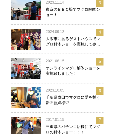
2023.11.14
3
東京のＢＢＱ場でマグロ解体シ
ョー！
2024.09.12
4
大阪市にあるゲストハウスでマ
グロ解体ショーを実施して参り
ました！
2021.08.15
5
オンラインマグロ解体ショーを
実施致しました！
2023.10.05
6
千葉県成田でマグロに愛を誓う
新郎新婦様♡
2017.01.15
7
三重県のパチンコ店様にてマグ
ロの解体ショー！！！