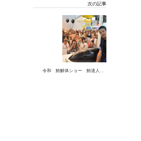
次の記事
令和 鮪解体ショー 鮪達人
エンターテイメント