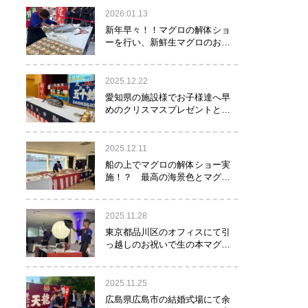
2026.01.13
新年早々！！マグロの解体ショ
ーを行い、新鮮生マグロのお寿
司をお年玉として皆様にお振る
舞い！！！
2025.12.22
愛知県の施設様でお子様達へ早
めのクリスマスプレゼントとし
てマグロの解体ショーを実
施！？
2025.12.11
船の上でマグロの解体ショー実
施！？ 最高の海景色とマグロ
のコラボレーション！！！
2025.11.28
東京都品川区のオフィスにて引
っ越しのお祝いで生の本マグロ
約40㌔をお持ちし、マグロの解
体ショーを行いお祝いしてまい
りました
2025.11.25
広島県広島市の結婚式場にて余