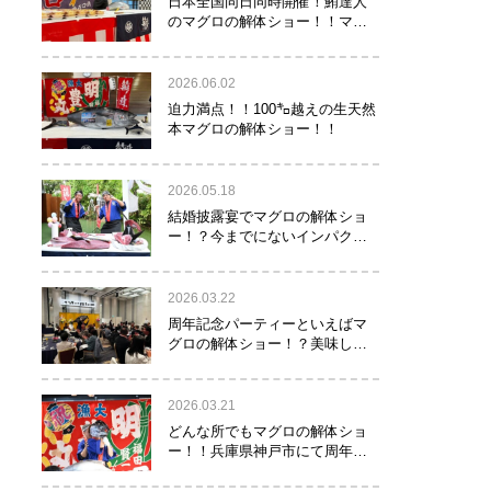
日本全国同日同時開催！鮪達人
のマグロの解体ショー！！マグ
ロでツナがる♡
2026.06.02
迫力満点！！100㌔越えの生天然
本マグロの解体ショー！！
2026.05.18
結婚披露宴でマグロの解体ショ
ー！？今までにないインパクト
でゲストを驚かせたい方へオス
スメ！！
2026.03.22
周年記念パーティーといえばマ
グロの解体ショー！？美味し
い！楽しい！縁起がいい！
2026.03.21
どんな所でもマグロの解体ショ
ー！！兵庫県神戸市にて周年記
念でマグロの解体ショーを行っ
て参りました！！