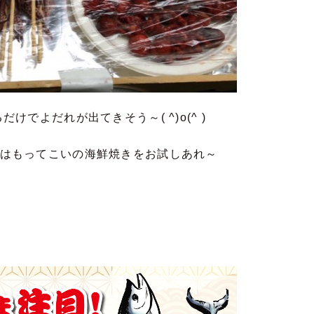
でよだれが出てきそう～( ^)o(^ )
はもってこいの海鮮焼きをお試しあれ～