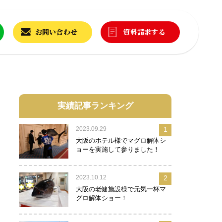
お問い合わせ
資料請求する
実績記事ランキング
2023.09.29
1
大阪のホテル様でマグロ解体シ
ョーを実施して参りました！
2023.10.12
2
大阪の老健施設様で元気一杯マ
グロ解体ショー！