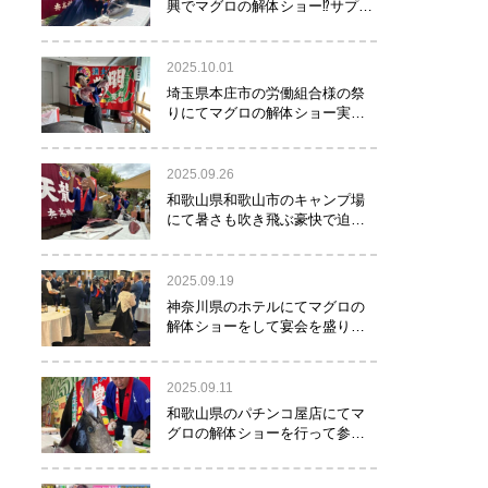
興でマグロの解体ショー⁉サプラ
イズで約40㌔のマグロが登
場！！！
2025.10.01
埼玉県本庄市の労働組合様の祭
りにてマグロの解体ショー実施
しました！
2025.09.26
和歌山県和歌山市のキャンプ場
にて暑さも吹き飛ぶ豪快で迫力
満点のマグロの解体ショー実施
しました。
2025.09.19
神奈川県のホテルにてマグロの
解体ショーをして宴会を盛り上
げるお手伝いをさせて頂きまし
た。
2025.09.11
和歌山県のパチンコ屋店にてマ
グロの解体ショーを行って参り
ました。