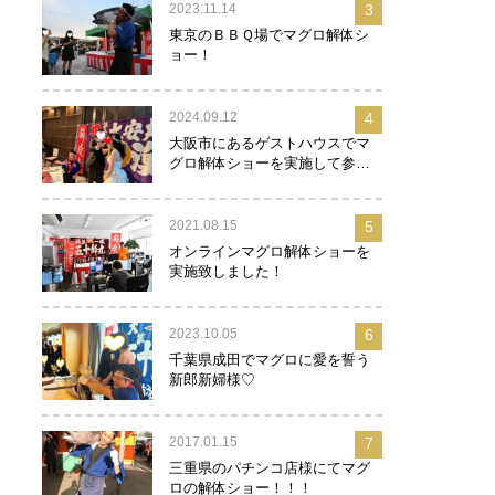
2023.11.14
3
東京のＢＢＱ場でマグロ解体シ
ョー！
2024.09.12
4
大阪市にあるゲストハウスでマ
グロ解体ショーを実施して参り
ました！
2021.08.15
5
オンラインマグロ解体ショーを
実施致しました！
2023.10.05
6
千葉県成田でマグロに愛を誓う
新郎新婦様♡
2017.01.15
7
三重県のパチンコ店様にてマグ
ロの解体ショー！！！