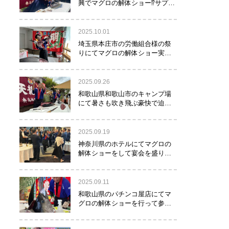
興でマグロの解体ショー⁉サプラ
イズで約40㌔のマグロが登
場！！！
2025.10.01
埼玉県本庄市の労働組合様の祭
りにてマグロの解体ショー実施
しました！
2025.09.26
和歌山県和歌山市のキャンプ場
にて暑さも吹き飛ぶ豪快で迫力
満点のマグロの解体ショー実施
しました。
2025.09.19
神奈川県のホテルにてマグロの
解体ショーをして宴会を盛り上
げるお手伝いをさせて頂きまし
た。
2025.09.11
和歌山県のパチンコ屋店にてマ
グロの解体ショーを行って参り
ました。