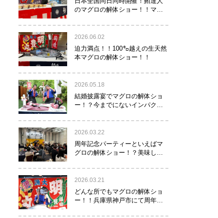
日本全国同日同時開催！鮪達人
のマグロの解体ショー！！マグ
ロでツナがる♡
2026.06.02
迫力満点！！100㌔越えの生天然
本マグロの解体ショー！！
2026.05.18
結婚披露宴でマグロの解体ショ
ー！？今までにないインパクト
でゲストを驚かせたい方へオス
スメ！！
2026.03.22
周年記念パーティーといえばマ
グロの解体ショー！？美味し
い！楽しい！縁起がいい！
2026.03.21
どんな所でもマグロの解体ショ
ー！！兵庫県神戸市にて周年記
念でマグロの解体ショーを行っ
て参りました！！