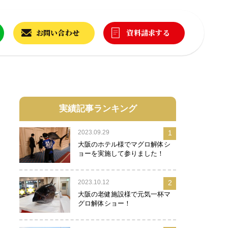
お問い合わせ
資料請求する
実績記事ランキング
2023.09.29
1
大阪のホテル様でマグロ解体シ
ョーを実施して参りました！
2023.10.12
2
大阪の老健施設様で元気一杯マ
グロ解体ショー！