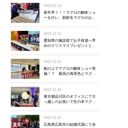
2026.01.13
新年早々！！マグロの解体ショ
ーを行い、新鮮生マグロのお寿
司をお年玉として皆様にお振る
舞い！！！
2025.12.22
愛知県の施設様でお子様達へ早
めのクリスマスプレゼントとし
てマグロの解体ショーを実
施！？
2025.12.11
船の上でマグロの解体ショー実
施！？ 最高の海景色とマグロ
のコラボレーション！！！
2025.11.28
東京都品川区のオフィスにて引
っ越しのお祝いで生の本マグロ
約40㌔をお持ちし、マグロの解
体ショーを行いお祝いしてまい
りました
2025.11.25
広島県広島市の結婚式場にて余