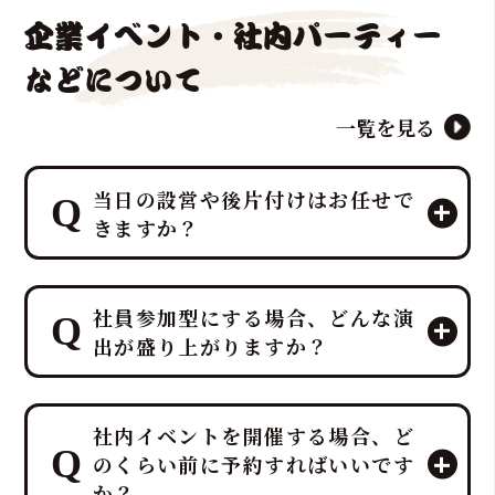
企業イベント・社内パーティー
などについて
一覧を見る
当日の設営や後片付けはお任せで
きますか？
はい、すべて「鮪達人」にお任せくだ
社員参加型にする場合、どんな演
さい！ 幹事様や会場スタッフ様のお手
出が盛り上がりますか？
間は最小限に抑え、イベントに集中し
ていただける万全のサポート体制で臨
みます。
プロのMCと、効果的なBGM・音響で
ホテルレベルのおもてなしをコンセプ
社内イベントを開催する場合、ど
一体感のあるエンタメショーとなり、
トにしており、企画・演出だけでな
のくらい前に予約すればいいです
大迫力の40キロ以上の「マグロ解体シ
く、設営から撤収まで全てを対応させ
か？