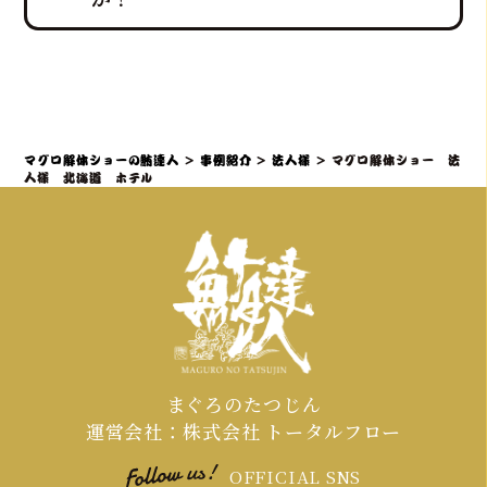
ョー」や新鮮な部位の「最高の食体
ていただきます。
験」レポートなどを通じて、会場の話
題性と盛り上がりを最大化できます。
社内イベントでマグロ解体ショーをご
検討の場合、理想としては開催予定日
の3ヶ月～1ヶ月前までにご相談・仮予
約いただくことを推奨しております。
マグロ解体ショーの鮪達人
>
事例紹介
>
法人様
>
マグロ解体ショー 法
特に、大規模なイベントや、忘年会・
人様 北海道 ホテル
新年会・歓送迎会などの繁忙期（11月
～4月頃）は、職人やマグロの仕入れ、
会場の調整が集中するため、お早めの
ご連絡が必須となります。
まぐろのたつじん
運営会社：株式会社 トータルフロー
OFFICIAL SNS