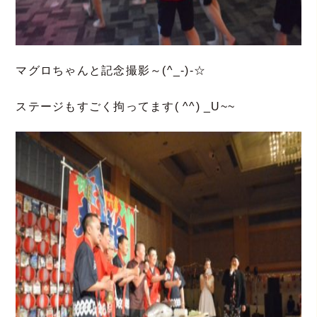
マグロちゃんと記念撮影～(^_-)-☆
ステージもすごく拘ってます( ^^) _U~~