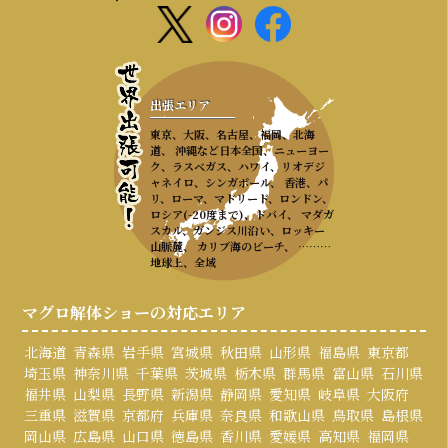
出張エリア
東京、大阪、名古屋、福岡、北海
道、 沖縄など日本全国、ニューヨー
ク、ラスベガス、ハワイ、リオデジ
ャネイロ、シンガポール、 香港、パ
リ、ローマ、マドリード、ロンドン、
ロシア(-20度まで)、ドバイ、 マダガ
スカル、ガンジス川沿い、ロッキー
山脈麓、 カリブ海のビーチ、 ………
地球上、全域
マグロ解体ショーの対応エリア
北海道
青森県
岩手県
宮城県
秋田県
山形県
福島県
東京都
埼玉県
神奈川県
千葉県
茨城県
栃木県
群馬県
富山県
石川県
福井県
山梨県
長野県
新潟県
静岡県
愛知県
岐阜県
大阪府
三重県
滋賀県
京都府
兵庫県
奈良県
和歌山県
鳥取県
島根県
岡山県
広島県
山口県
徳島県
香川県
愛媛県
高知県
福岡県