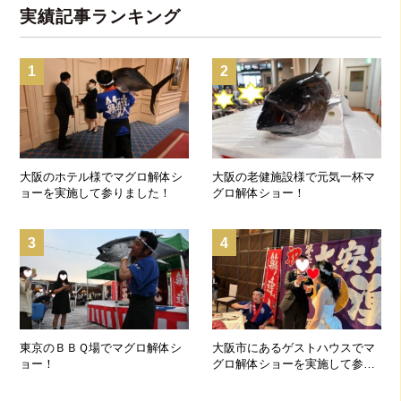
実績記事ランキング
1
2
大阪のホテル様でマグロ解体シ
大阪の老健施設様で元気一杯マ
ョーを実施して参りました！
グロ解体ショー！
3
4
東京のＢＢＱ場でマグロ解体シ
大阪市にあるゲストハウスでマ
ョー！
グロ解体ショーを実施して参り
ました！