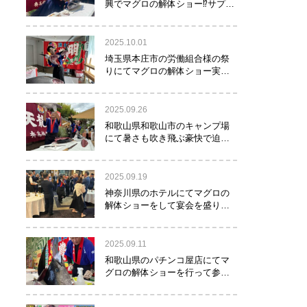
興でマグロの解体ショー⁉サプラ
イズで約40㌔のマグロが登
場！！！
2025.10.01
埼玉県本庄市の労働組合様の祭
りにてマグロの解体ショー実施
しました！
2025.09.26
和歌山県和歌山市のキャンプ場
にて暑さも吹き飛ぶ豪快で迫力
満点のマグロの解体ショー実施
しました。
2025.09.19
神奈川県のホテルにてマグロの
解体ショーをして宴会を盛り上
げるお手伝いをさせて頂きまし
た。
2025.09.11
和歌山県のパチンコ屋店にてマ
グロの解体ショーを行って参り
ました。