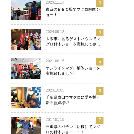
2023.11.14
3
東京のＢＢＱ場でマグロ解体シ
ョー！
2024.09.12
4
大阪市にあるゲストハウスでマ
グロ解体ショーを実施して参り
ました！
2021.08.15
5
オンラインマグロ解体ショーを
実施致しました！
2023.10.05
6
千葉県成田でマグロに愛を誓う
新郎新婦様♡
2017.01.15
7
三重県のパチンコ店様にてマグ
ロの解体ショー！！！