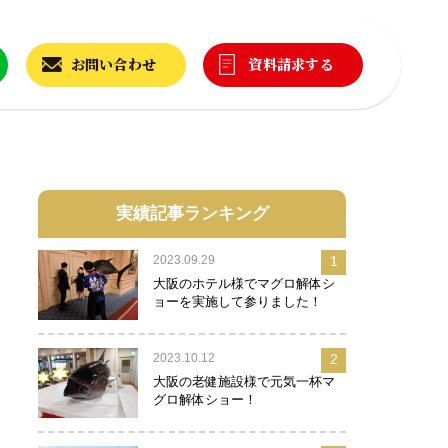
お問い合わせ
資料請求する
実績記事ランキング
2023.09.29
1
大阪のホテル様でマグロ解体シ
ョーを実施して参りました！
2023.10.12
2
大阪の老健施設様で元気一杯マ
グロ解体ショー！