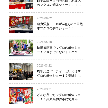
日本全国同日同時開催！鮪達人
のマグロの解体ショー！！マグ
ロでツナがる♡
2026.06.02
迫力満点！！100㌔越えの生天然
本マグロの解体ショー！！
2026.05.18
結婚披露宴でマグロの解体ショ
ー！？今までにないインパクト
でゲストを驚かせたい方へオス
スメ！！
2026.03.22
周年記念パーティーといえばマ
グロの解体ショー！？美味し
い！楽しい！縁起がいい！
2026.03.21
どんな所でもマグロの解体ショ
ー！！兵庫県神戸市にて周年記
念でマグロの解体ショーを行っ
て参りました！！