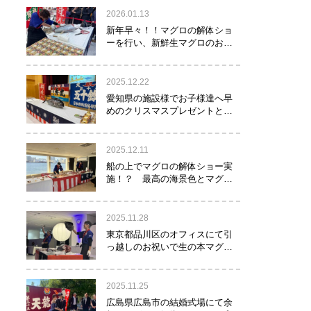
2026.01.13
新年早々！！マグロの解体ショ
ーを行い、新鮮生マグロのお寿
司をお年玉として皆様にお振る
舞い！！！
2025.12.22
愛知県の施設様でお子様達へ早
めのクリスマスプレゼントとし
てマグロの解体ショーを実
施！？
2025.12.11
船の上でマグロの解体ショー実
施！？ 最高の海景色とマグロ
のコラボレーション！！！
2025.11.28
東京都品川区のオフィスにて引
っ越しのお祝いで生の本マグロ
約40㌔をお持ちし、マグロの解
体ショーを行いお祝いしてまい
りました
2025.11.25
広島県広島市の結婚式場にて余