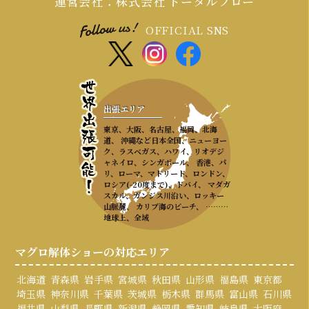
運営会社：株式会社 トータルフロー
OFFICIAL SNS
出張エリア
東京、大阪、名古屋、福岡、北海
道、 沖縄など日本全国、ニューヨー
ク、ラスベガス、ハワイ、リオデジ
ャネイロ、シンガポール、 香港、パ
リ、ローマ、マドリード、ロンドン、
ロシア(-20度まで)、ドバイ、 マダガ
スカル、ガンジス川沿い、ロッキー
山脈麓、 カリブ海のビーチ、 ………
地球上、全域
マグロ解体ショーの対応エリア
北海道
青森県
岩手県
宮城県
秋田県
山形県
福島県
東京都
埼玉県
神奈川県
千葉県
茨城県
栃木県
群馬県
富山県
石川県
福井県
山梨県
長野県
新潟県
静岡県
愛知県
岐阜県
大阪府