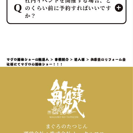
社内イベントを開催する場合、ど
一体感のあるエンタメショーとなり、
トにしており、企画・演出だけでな
のくらい前に予約すればいいです
大迫力の40キロ以上の「マグロ解体シ
く、設営から撤収まで全てを対応させ
か？
ョー」や新鮮な部位の「最高の食体
ていただきます。
験」レポートなどを通じて、会場の話
題性と盛り上がりを最大化できます。
社内イベントでマグロ解体ショーをご
検討の場合、理想としては開催予定日
の3ヶ月～1ヶ月前までにご相談・仮予
約いただくことを推奨しております。
マグロ解体ショーの鮪達人
>
事例紹介
>
法人様
>
兵庫県のリフォーム会
特に、大規模なイベントや、忘年会・
社様にてマグロの解体ショー！！！
新年会・歓送迎会などの繁忙期（11月
～4月頃）は、職人やマグロの仕入れ、
会場の調整が集中するため、お早めの
ご連絡が必須となります。
まぐろのたつじん