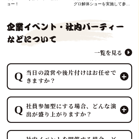
ョー！
グロ解体ショーを実施して参り
ました！
企業イベント・社内パーティー
などについて
一覧を見る
当日の設営や後片付けはお任せで
きますか？
はい、すべて「鮪達人」にお任せくだ
社員参加型にする場合、どんな演
さい！ 幹事様や会場スタッフ様のお手
出が盛り上がりますか？
間は最小限に抑え、イベントに集中し
ていただける万全のサポート体制で臨
みます。
プロのMCと、効果的なBGM・音響で
ホテルレベルのおもてなしをコンセプ