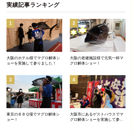
実績記事ランキング
1
2
大阪のホテル様でマグロ解体シ
大阪の老健施設様で元気一杯マ
ョーを実施して参りました！
グロ解体ショー！
3
4
東京のＢＢＱ場でマグロ解体シ
大阪市にあるゲストハウスでマ
ョー！
グロ解体ショーを実施して参り
ました！