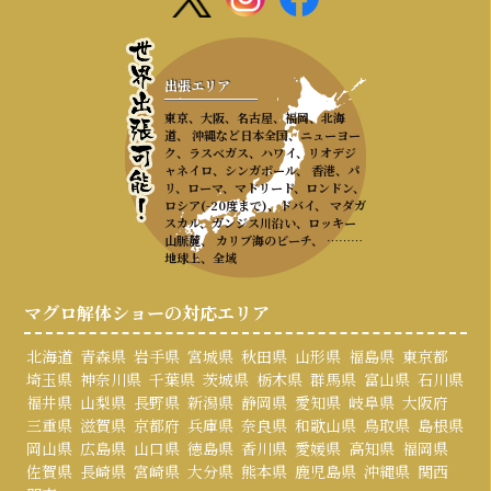
出張エリア
東京、大阪、名古屋、福岡、北海
道、 沖縄など日本全国、ニューヨー
ク、ラスベガス、ハワイ、リオデジ
ャネイロ、シンガポール、 香港、パ
リ、ローマ、マドリード、ロンドン、
ロシア(-20度まで)、ドバイ、 マダガ
スカル、ガンジス川沿い、ロッキー
山脈麓、 カリブ海のビーチ、 ………
地球上、全域
マグロ解体ショーの対応エリア
北海道
青森県
岩手県
宮城県
秋田県
山形県
福島県
東京都
埼玉県
神奈川県
千葉県
茨城県
栃木県
群馬県
富山県
石川県
福井県
山梨県
長野県
新潟県
静岡県
愛知県
岐阜県
大阪府
三重県
滋賀県
京都府
兵庫県
奈良県
和歌山県
鳥取県
島根県
岡山県
広島県
山口県
徳島県
香川県
愛媛県
高知県
福岡県
佐賀県
長崎県
宮崎県
大分県
熊本県
鹿児島県
沖縄県
関西