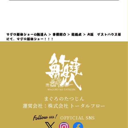
おもてなしを熟知したプロのディレク
鮪達人のマグロ解体ショーは、「幸せ
ターが司会者やプランナーと連携し、
を呼ぶ魚」として縁起の良いサプライ
スムーズかつ感動的に実現すること
ズ演出であり、結婚披露宴でも非常に
で、「こんな結婚式は初めて！」と言
人気です。出張ケータリング日本一の
マグロ解体ショーの鮪達人
>
事例紹介
>
結婚式
>
大阪 ゲストハウス様
われるような特別な体験を提供しま
実績を持つ私たちが、会場となるホテ
にて、マグロ解体ショー！！！
す。
ルや式場との連携も含め、スムーズな準
備をサポートいたしますのでご安心く
ださい。
まぐろのたつじん
運営会社：株式会社 トータルフロー
OFFICIAL SNS