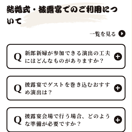
結婚式・披露宴でのご利用につ
いて
一覧を見る
新郎新婦が参加できる演出の工夫
にはどんなものがありますか？
マグロ解体ショーのパイオニア「鮪達
披露宴でゲストを巻き込むおすす
人」は、「幸せを呼ぶ魚」マグロを最
め演出は？
大限に活かし、マグロ入刀式や「愛の
マグロバイト」などの特別なゲスト参
加型演出を、ホテルレベルのプロの演
鮪達人では、40kg以上の生マグロの入
出力とノウハウで司会者・プランナー
披露宴会場で行う場合、どのよう
刀や記念撮影タイムなど、ゲスト参加
と連携し、お二人の門出を完璧にサポ
な準備が必要ですか？
型の贅沢でエンターテイメント性の高
ートします。
いサプライズ演出を、ホテルレベルの