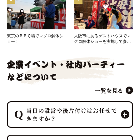
東京のＢＢＱ場でマグロ解体シ
大阪市にあるゲストハウスでマ
ョー！
グロ解体ショーを実施して参り
ました！
企業イベント・社内パーティー
などについて
一覧を見る
当日の設営や後片付けはお任せで
きますか？
はい、すべて「鮪達人」にお任せくだ