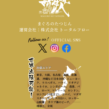
まぐろのたつじん
運営会社：株式会社 トータルフロー
OFFICIAL SNS
出張エリア
東京、大阪、名古屋、福岡、北海
道、 沖縄など日本全国、ニューヨー
ク、ラスベガス、ハワイ、リオデジ
ャネイロ、シンガポール、 香港、パ
リ、ローマ、マドリード、ロンドン、
ロシア(-20度まで)、ドバイ、 マダガ
スカル、ガンジス川沿い、ロッキー
山脈麓、 カリブ海のビーチ、 ………
地球上、全域