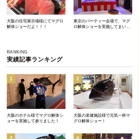
大阪の住宅展示場様にてマグロ
東京のパーティー会場で、マグ
解体ショーだよ！！！
ロ解体ショーを実施してまいり
ました
RANKING
実績記事ランキング
1
2
大阪のホテル様でマグロ解体シ
大阪の老健施設様で元気一杯マ
ョーを実施して参りました！
グロ解体ショー！
3
4