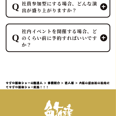
社員参加型にする場合、どんな演
さい！ 幹事様や会場スタッフ様のお手
出が盛り上がりますか？
間は最小限に抑え、イベントに集中し
ていただける万全のサポート体制で臨
みます。
プロのMCと、効果的なBGM・音響で
ホテルレベルのおもてなしをコンセプ
社内イベントを開催する場合、ど
一体感のあるエンタメショーとなり、
トにしており、企画・演出だけでな
のくらい前に予約すればいいです
大迫力の40キロ以上の「マグロ解体シ
く、設営から撤収まで全てを対応させ
か？
ョー」や新鮮な部位の「最高の食体
ていただきます。
験」レポートなどを通じて、会場の話
題性と盛り上がりを最大化できます。
社内イベントでマグロ解体ショーをご
検討の場合、理想としては開催予定日
の3ヶ月～1ヶ月前までにご相談・仮予
約いただくことを推奨しております。
マグロ解体ショーの鮪達人
>
事例紹介
>
法人様
>
大阪の屋形船の船内に
特に、大規模なイベントや、忘年会・
てマグロ解体ショー実施！！！
新年会・歓送迎会などの繁忙期（11月
～4月頃）は、職人やマグロの仕入れ、
会場の調整が集中するため、お早めの
ご連絡が必須となります。