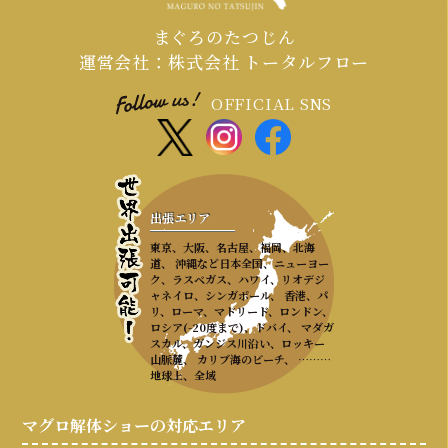
まぐろのたつじん
運営会社：株式会社 トータルフロー
OFFICIAL SNS
出張エリア
東京、大阪、名古屋、福岡、北海
道、 沖縄など日本全国、ニューヨー
ク、ラスベガス、ハワイ、リオデジ
ャネイロ、シンガポール、 香港、パ
リ、ローマ、マドリード、ロンドン、
ロシア(-20度まで)、ドバイ、 マダガ
スカル、ガンジス川沿い、ロッキー
山脈麓、 カリブ海のビーチ、 ………
地球上、全域
マグロ解体ショーの対応エリア