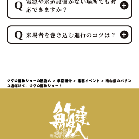
電源や水道設備がない場所でも対
ただいた後、その場で最高の贅沢を味
応できますか？
わう「試食」と、イベント後の楽しみ
を提供する「販売」を同時に行うこと
が可能です。
ご安心ください。出張ケータリング日
特に集客イベントや法人宴会では、こ
来場者を巻き込む進行のコツは？
本一、ケータリング部門実績No.1を誇
の「試食＆販売」の組み合わせが、イ
るプロ集団である鮪達人は、電源や水
ベント効果を最大化するプロの演出
道設備がない環境でも、そのノウハウ
来場者を巻き込む進行の最大のコツ
力・ノウハウとなります
により、屋内・屋外を問わず、迫力満
は、「参加することで特別な体験と贅
点のマグロ解体ショーと贅沢なマグロ
沢が得られる」と感じていただき、マ
料理の提供を可能にし、様々な環境で
グロ解体ショーを全員参加型のエンタ
マグロ解体ショーの鮪達人
>
事例紹介
>
集客イベント
>
岡山県のパチン
の実施実績があります。
ーテイメントとして昇華させるプロの
コ店様にて、マグロ解体ショー！
演出力・ノウハウを持ち、「プロロー
グ＆サプライズ入場」で期待感を高
め、「共同作業と写真映え」で誰もが
主役になり、「ライブで食す」最高の
カタルシスを提供することがです。