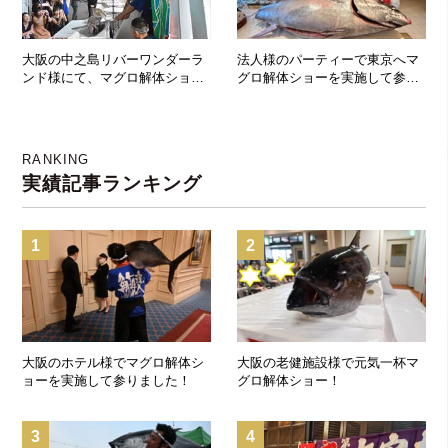
大阪の中之島リバーワンダーラ
法人様のパーティーで東京へマ
ンド様にて、マグロ解体ショー
グロ解体ショーを実施して参り
♪
ました！
RANKING
実績記事ランキング
1
2
大阪のホテル様でマグロ解体シ
大阪の老健施設様で元気一杯マ
ョーを実施して参りました！
グロ解体ショー！
3
4