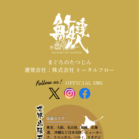
新年会・歓送迎会などの繁忙期（11月
～4月頃）は、職人やマグロの仕入れ、
会場の調整が集中するため、お早めの
ご連絡が必須となります。
まぐろのたつじん
運営会社：株式会社 トータルフロー
OFFICIAL SNS
出張エリア
東京、大阪、名古屋、福岡、北海
道、 沖縄など日本全国、ニューヨー
ク、ラスベガス、ハワイ、リオデジ