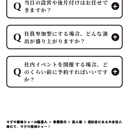
当日の設営や後片付けはお任せで
きますか？
はい、すべて「鮪達人」にお任せくだ
社員参加型にする場合、どんな演
さい！ 幹事様や会場スタッフ様のお手
出が盛り上がりますか？
間は最小限に抑え、イベントに集中し
ていただける万全のサポート体制で臨
みます。
プロのMCと、効果的なBGM・音響で
ホテルレベルのおもてなしをコンセプ
社内イベントを開催する場合、ど
一体感のあるエンタメショーとなり、
トにしており、企画・演出だけでな
のくらい前に予約すればいいです
大迫力の40キロ以上の「マグロ解体シ
く、設営から撤収まで全てを対応させ
か？
ョー」や新鮮な部位の「最高の食体
ていただきます。
験」レポートなどを通じて、会場の話
題性と盛り上がりを最大化できます。
社内イベントでマグロ解体ショーをご
検討の場合、理想としては開催予定日
の3ヶ月～1ヶ月前までにご相談・仮予
約いただくことを推奨しております。
マグロ解体ショーの鮪達人
>
事例紹介
>
法人様
>
愛知県にある大手法人
特に、大規模なイベントや、忘年会・
様にて、マグロ解体ショー！