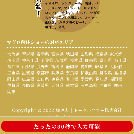
ャネイロ、シンガポール、 香港、パ
リ、ローマ、マドリード、ロンドン、
ロシア(-20度まで)、ドバイ、 マダガ
スカル、ガンジス川沿い、ロッキー
山脈麓、 カリブ海のビーチ、 ………
地球上、全域
マグロ解体ショーの対応エリア
北海道
青森県
岩手県
宮城県
秋田県
山形県
福島県
東京都
埼玉県
神奈川県
千葉県
茨城県
栃木県
群馬県
富山県
石川県
福井県
山梨県
長野県
新潟県
静岡県
愛知県
岐阜県
大阪府
三重県
滋賀県
京都府
兵庫県
奈良県
和歌山県
鳥取県
島根県
岡山県
広島県
山口県
徳島県
香川県
愛媛県
高知県
福岡県
佐賀県
長崎県
宮崎県
大分県
熊本県
鹿児島県
沖縄県
関西
関東
Copyright © 2022 鮪達人 | トータルフロー株式会社
Co., Ltd All Rights Reserved.
たったの30秒で入力可能