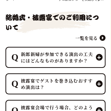
ました！
結婚式・披露宴でのご利用につ
いて
一覧を見る
新郎新婦が参加できる演出の工夫
にはどんなものがありますか？
マグロ解体ショーのパイオニア「鮪達
披露宴でゲストを巻き込むおすす
人」は、「幸せを呼ぶ魚」マグロを最
め演出は？
大限に活かし、マグロ入刀式や「愛の
マグロバイト」などの特別なゲスト参
加型演出を、ホテルレベルのプロの演
鮪達人では、40kg以上の生マグロの入
出力とノウハウで司会者・プランナー
披露宴会場で行う場合、どのよう
刀や記念撮影タイムなど、ゲスト参加