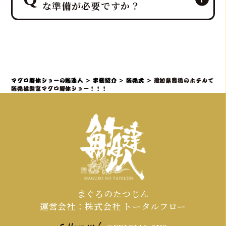
と連携し、お二人の門出を完璧にサポ
な準備が必要ですか？
型の贅沢でエンターテイメント性の高
ートします。
いサプライズ演出を、ホテルレベルの
おもてなしを熟知したプロのディレク
鮪達人のマグロ解体ショーは、「幸せ
ターが司会者やプランナーと連携し、
を呼ぶ魚」として縁起の良いサプライ
スムーズかつ感動的に実現すること
ズ演出であり、結婚披露宴でも非常に
で、「こんな結婚式は初めて！」と言
人気です。出張ケータリング日本一の
マグロ解体ショーの鮪達人
>
事例紹介
>
結婚式
>
愛知県豊橋のホテルで
われるような特別な体験を提供しま
実績を持つ私たちが、会場となるホテ
結婚披露宴マグロ解体ショー！！！
す。
ルや式場との連携も含め、スムーズな準
備をサポートいたしますのでご安心く
ださい。
まぐろのたつじん
運営会社：株式会社 トータルフロー