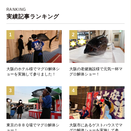
RANKING
実績記事ランキング
1
2
大阪のホテル様でマグロ解体シ
大阪の老健施設様で元気一杯マ
ョーを実施して参りました！
グロ解体ショー！
3
4
東京のＢＢＱ場でマグロ解体シ
大阪市にあるゲストハウスでマ
ョー！
グロ解体ショーを実施して参り