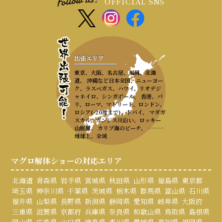
OFFICIAL SNS
出張エリア
東京、大阪、名古屋、福岡、北海
道、 沖縄など日本全国、ニューヨー
ク、ラスベガス、ハワイ、リオデジ
ャネイロ、シンガポール、 香港、パ
リ、ローマ、マドリード、ロンドン、
ロシア(-20度まで)、ドバイ、 マダガ
スカル、ガンジス川沿い、ロッキー
山脈麓、 カリブ海のビーチ、 ………
地球上、全域
マグロ解体ショーの対応エリア
北海道
青森県
岩手県
宮城県
秋田県
山形県
福島県
東京都
埼玉県
神奈川県
千葉県
茨城県
栃木県
群馬県
富山県
石川県
福井県
山梨県
長野県
新潟県
静岡県
愛知県
岐阜県
大阪府
三重県
滋賀県
京都府
兵庫県
奈良県
和歌山県
鳥取県
島根県