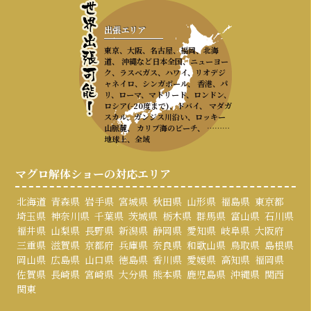
出張エリア
東京、大阪、名古屋、福岡、北海
道、 沖縄など日本全国、ニューヨー
ク、ラスベガス、ハワイ、リオデジ
ャネイロ、シンガポール、 香港、パ
リ、ローマ、マドリード、ロンドン、
ロシア(-20度まで)、ドバイ、 マダガ
スカル、ガンジス川沿い、ロッキー
山脈麓、 カリブ海のビーチ、 ………
地球上、全域
マグロ解体ショーの対応エリア
北海道
青森県
岩手県
宮城県
秋田県
山形県
福島県
東京都
埼玉県
神奈川県
千葉県
茨城県
栃木県
群馬県
富山県
石川県
福井県
山梨県
長野県
新潟県
静岡県
愛知県
岐阜県
大阪府
三重県
滋賀県
京都府
兵庫県
奈良県
和歌山県
鳥取県
島根県
岡山県
広島県
山口県
徳島県
香川県
愛媛県
高知県
福岡県
佐賀県
長崎県
宮崎県
大分県
熊本県
鹿児島県
沖縄県
関西
関東