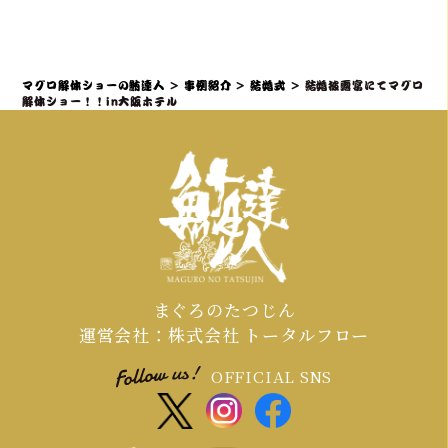
ターが司会者やプランナーと連携し、
を呼ぶ魚」として縁起の良いサプライ
スムーズかつ感動的に実現すること
ズ演出であり、結婚披露宴でも非常に
で、「こんな結婚式は初めて！」と言
人気です。出張ケータリング日本一の
マグロ解体ショーの鮪達人
>
事例紹介
>
結婚式
>
結婚披露宴にてマグロ
われるような特別な体験を提供しま
実績を持つ私たちが、会場となるホテ
解体ショー！！in大阪ホテル
す。
ルや式場との連携も含め、スムーズな準
備をサポートいたしますのでご安心く
ださい。
まぐろのたつじん
運営会社：株式会社 トータルフロー
OFFICIAL SNS