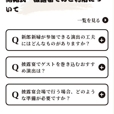
いて
一覧を見る
新郎新婦が参加できる演出の工夫
にはどんなものがありますか？
マグロ解体ショーのパイオニア「鮪達
披露宴でゲストを巻き込むおすす
人」は、「幸せを呼ぶ魚」マグロを最
め演出は？
大限に活かし、マグロ入刀式や「愛の
マグロバイト」などの特別なゲスト参
加型演出を、ホテルレベルのプロの演
鮪達人では、40kg以上の生マグロの入
出力とノウハウで司会者・プランナー
披露宴会場で行う場合、どのよう
刀や記念撮影タイムなど、ゲスト参加
と連携し、お二人の門出を完璧にサポ
な準備が必要ですか？
型の贅沢でエンターテイメント性の高
ートします。
いサプライズ演出を、ホテルレベルの
おもてなしを熟知したプロのディレク
鮪達人のマグロ解体ショーは、「幸せ