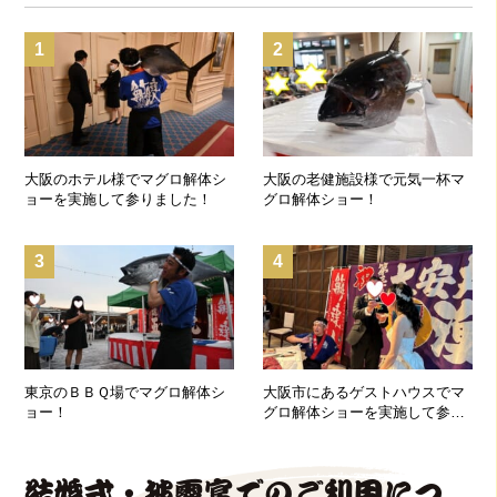
1
2
大阪のホテル様でマグロ解体シ
大阪の老健施設様で元気一杯マ
ョーを実施して参りました！
グロ解体ショー！
3
4
東京のＢＢＱ場でマグロ解体シ
大阪市にあるゲストハウスでマ
ョー！
グロ解体ショーを実施して参り
ました！
結婚式・披露宴でのご利用につ