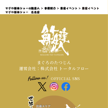
料理の提供を可能にし、様々な環境で
グロ解体ショーを全員参加型のエンタ
マグロ解体ショーの鮪達人
>
事例紹介
>
集客イベント
>
集客イベント
の実施実績があります。
ーテイメントとして昇華させるプロの
マグロ解体ショー 名古屋
演出力・ノウハウを持ち、「プロロー
グ＆サプライズ入場」で期待感を高
め、「共同作業と写真映え」で誰もが
主役になり、「ライブで食す」最高の
カタルシスを提供することがです。
まぐろのたつじん
運営会社：株式会社 トータルフロー
OFFICIAL SNS
出張エリア