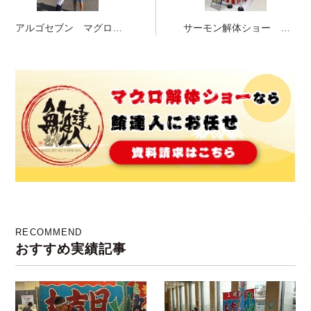
アルゴセブン マグロの
サーモン解体ショー 集
サイコロステーキ イカ
客イベント パチンコ
焼き ニッチロー 海鮮
店
焼き
RECOMMEND
おすすめ実績記事