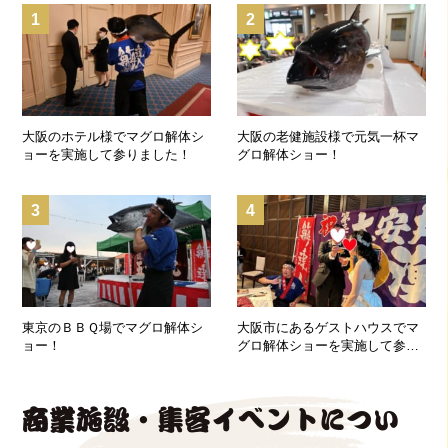
1
2
大阪のホテル様でマグロ解体シ
大阪の老健施設様で元気一杯マ
ョーを実施して参りました！
グロ解体ショー！
3
4
東京のＢＢＱ場でマグロ解体シ
大阪市にあるゲストハウスでマ
ョー！
グロ解体ショーを実施して参り
ました！
商業施設・集客イベントについ