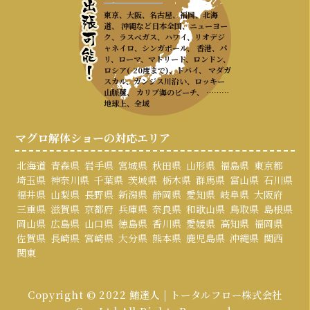
東京、大阪、名古屋、福岡、北海
道、 沖縄など日本全国、ニューヨー
ク、ラスベガス、ハワイ、リオデジ
ャネイロ、シンガポール、 香港、パ
リ、ローマ、マドリード、ロンドン、
ロシア(-20度まで)、ドバイ、 マダガ
スカル、ガンジス川沿い、ロッキー
山脈麓、 カリブ海のビーチ、 ………
地球上、全域
マグロ解体ショーの対応エリア
北海道
青森県
岩手県
宮城県
秋田県
山形県
福島県
東京都
埼玉県
神奈川県
千葉県
茨城県
栃木県
群馬県
富山県
石川県
福井県
山梨県
長野県
新潟県
静岡県
愛知県
岐阜県
大阪府
三重県
滋賀県
京都府
兵庫県
奈良県
和歌山県
鳥取県
島根県
岡山県
広島県
山口県
徳島県
香川県
愛媛県
高知県
福岡県
佐賀県
長崎県
宮崎県
大分県
熊本県
鹿児島県
沖縄県
関西
関東
Copyright © 2022 鮪達人 | トータルフロー株式会社