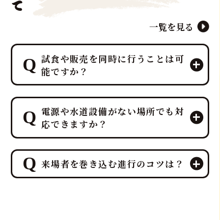
て
一覧を見る
試食や販売を同時に行うことは可
能ですか？
エンターテイメントとして楽しんでい
電源や水道設備がない場所でも対
ただいた後、その場で最高の贅沢を味
応できますか？
わう「試食」と、イベント後の楽しみ
を提供する「販売」を同時に行うこと
が可能です。
ご安心ください。出張ケータリング日
特に集客イベントや法人宴会では、こ
来場者を巻き込む進行のコツは？
本一、ケータリング部門実績No.1を誇
の「試食＆販売」の組み合わせが、イ
るプロ集団である鮪達人は、電源や水
ベント効果を最大化するプロの演出
道設備がない環境でも、そのノウハウ
来場者を巻き込む進行の最大のコツ
力・ノウハウとなります
により、屋内・屋外を問わず、迫力満
は、「参加することで特別な体験と贅
点のマグロ解体ショーと贅沢なマグロ
沢が得られる」と感じていただき、マ