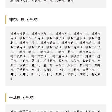
埼玉郡宮代町、八潮市、吉川市、和光市、蕨市
神奈川県（全域）
横浜市鶴見区、横浜市神奈川区、横浜市西区、横浜市中区、横浜市
南区、横浜市保土ケ谷区、横浜市磯子区、横浜市金沢区、横浜市港
北区、横浜市戸塚区、横浜市港南区、横浜市旭区、横浜市緑区、横
浜市瀬谷区、横浜市栄区、横浜市泉区、横浜市青葉区、横浜市都筑
区、川崎市川崎区、川崎市幸区、川崎市中原区、川崎市高津区、川
崎市多摩区、川崎市宮前区、川崎市麻生区、横須賀市、鎌倉市、逗
子市、三浦市、葉山町、相模原市、厚木市、大和市、海老名市、座
間市、綾瀬市、愛川町、清川村、平塚市、藤沢市、茅ヶ崎市、秦野
市、伊勢原市、寒川町、大磯町、二宮町、小田原市、南足柄市、中
井町、大井町、松田町、山北町、開成町、箱根町、真鶴町、湯河原
町
千葉県（全域）
旭市、我孫子市、いすみ市、市川市、一宮町、市原市、印西市、浦