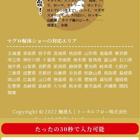
リ、ローマ、マドリード、ロンドン、
ロシア(-20度まで)、ドバイ、 マダガ
スカル、ガンジス川沿い、ロッキー
山脈麓、 カリブ海のビーチ、 ………
地球上、全域
マグロ解体ショーの対応エリア
北海道
青森県
岩手県
宮城県
秋田県
山形県
福島県
東京都
埼玉県
神奈川県
千葉県
茨城県
栃木県
群馬県
富山県
石川県
福井県
山梨県
長野県
新潟県
静岡県
愛知県
岐阜県
大阪府
三重県
滋賀県
京都府
兵庫県
奈良県
和歌山県
鳥取県
島根県
岡山県
広島県
山口県
徳島県
香川県
愛媛県
高知県
福岡県
佐賀県
長崎県
宮崎県
大分県
熊本県
鹿児島県
沖縄県
関西
関東
Copyright © 2022 鮪達人 | トータルフロー株式会社
Co., Ltd All Rights Reserved.
たったの30秒で入力可能