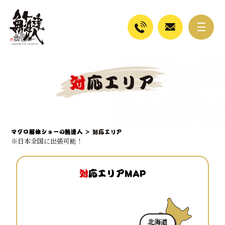
対応エリア
マグロ解体ショーの鮪達人
>
対応エリア
※日本全国に出張可能！
対
応エリアMAP
北海道