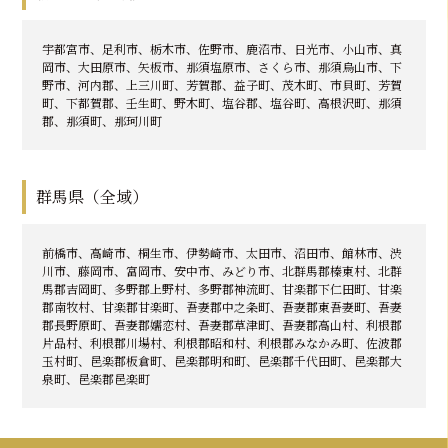
宇都宮市、足利市、栃木市、佐野市、鹿沼市、日光市、小山市、真
岡市、大田原市、矢板市、那須塩原市、さくら市、那須烏山市、下
野市、河内郡、上三川町、芳賀郡、益子町、茂木町、市貝町、芳賀
町、下都賀郡、壬生町、野木町、塩谷郡、塩谷町、高根沢町、那須
郡、那須町、那珂川町
群馬県（全域）
前橋市、高崎市、桐生市、伊勢崎市、太田市、沼田市、館林市、渋
川市、藤岡市、富岡市、安中市、みどり市、北群馬郡榛東村、北群
馬郡吉岡町、多野郡上野村、多野郡神流町、甘楽郡下仁田町、甘楽
郡南牧村、甘楽郡甘楽町、吾妻郡中之条町、吾妻郡東吾妻町、吾妻
郡長野原町、吾妻郡嬬恋村、吾妻郡草津町、吾妻郡高山村、利根郡
片品村、利根郡川場村、利根郡昭和村、利根郡みなかみ町、佐波郡
玉村町、邑楽郡板倉町、邑楽郡明和町、邑楽郡千代田町、邑楽郡大
泉町、邑楽郡邑楽町