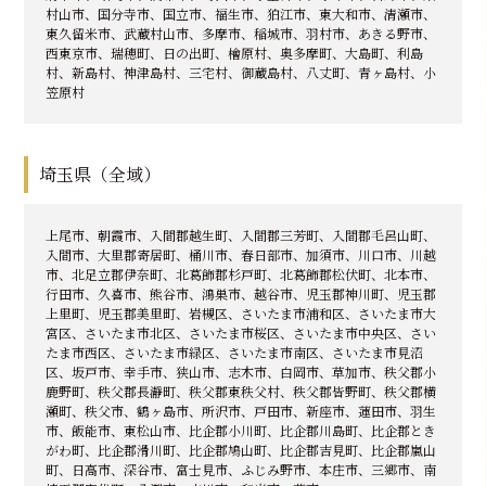
村山市、国分寺市、国立市、福生市、狛江市、東大和市、清瀬市、
東久留米市、武蔵村山市、多摩市、稲城市、羽村市、あきる野市、
西東京市、瑞穂町、日の出町、檜原村、奥多摩町、大島町、利島
村、新島村、神津島村、三宅村、御蔵島村、八丈町、青ヶ島村、小
笠原村
埼玉県（全域）
上尾市、朝霞市、入間郡越生町、入間郡三芳町、入間郡毛呂山町、
入間市、大里郡寄居町、桶川市、春日部市、加須市、川口市、川越
市、北足立郡伊奈町、北葛飾郡杉戸町、北葛飾郡松伏町、北本市、
行田市、久喜市、熊谷市、鴻巣市、越谷市、児玉郡神川町、児玉郡
上里町、児玉郡美里町、岩槻区、さいたま市浦和区、さいたま市大
宮区、さいたま市北区、さいたま市桜区、さいたま市中央区、さい
たま市西区、さいたま市緑区、さいたま市南区、さいたま市見沼
区、坂戸市、幸手市、狭山市、志木市、白岡市、草加市、秩父郡小
鹿野町、秩父郡長瀞町、秩父郡東秩父村、秩父郡皆野町、秩父郡横
瀬町、秩父市、鶴ヶ島市、所沢市、戸田市、新座市、蓮田市、羽生
市、飯能市、東松山市、比企郡小川町、比企郡川島町、比企郡とき
がわ町、比企郡滑川町、比企郡鳩山町、比企郡吉見町、比企郡嵐山
町、日高市、深谷市、富士見市、ふじみ野市、本庄市、三郷市、南