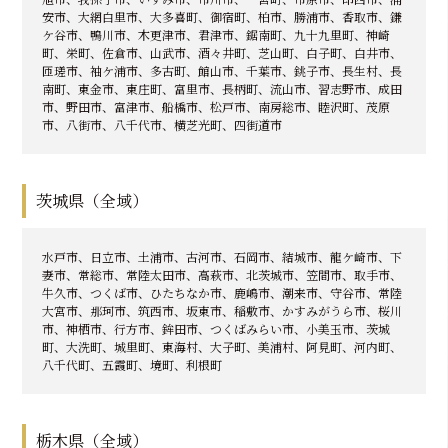
安市、大網白里市、大多喜町、御宿町、柏市、勝浦市、香取市、鎌
ケ谷市、鴨川市、木更津市、君津市、鋸南町、九十九里町、神崎
町、栄町、佐倉市、山武市、酒々井町、芝山町、白子町、白井市、
匝瑳市、袖ケ浦市、多古町、館山市、千葉市、銚子市、長生村、長
南町、東金市、東庄町、富里市、長柄町、流山市、習志野市、成田
市、野田市、富津市、船橋市、松戸市、南房総市、睦沢町、茂原
市、八街市、八千代市、横芝光町、四街道市
茨城県（全域）
水戸市、日立市、土浦市、古河市、石岡市、結城市、龍ケ崎市、下
妻市、常総市、常陸太田市、高萩市、北茨城市、笠間市、取手市、
牛久市、つくば市、ひたちなか市、鹿嶋市、潮来市、守谷市、常陸
大宮市、那珂市、筑西市、坂東市、稲敷市、かすみがうら市、桜川
市、神栖市、行方市、鉾田市、つくばみらい市、小美玉市、茨城
町、大洗町、城里町、東海村、大子町、美浦村、阿見町、河内町、
八千代町、五霞町、境町、利根町
栃木県（全域）