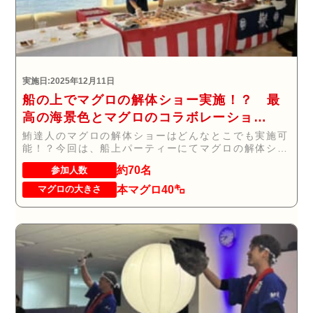
実施日:2025年12月11日
船の上でマグロの解体ショー実施！？ 最
高の海景色とマグロのコラボレーショ
ン！！！
鮪達人のマグロの解体ショーはどんなとこでも実施可
能！？今回は、船上パーティーにてマグロの解体ショ
ー(...
約70名
参加人数
本マグロ40㌔
マグロの大きさ