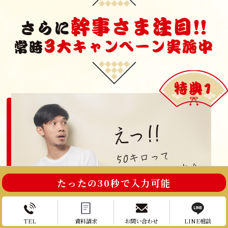
幹事さま注目!!
さらに
3
大キャンペーン実施中
常時
特典1
たったの30秒で入力可能
TEL
資料請求
お問い合わせ
LINE相談