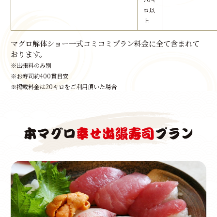
ロ以
上
マグロ解体ショー一式コミコミプラン料金に全て含まれて
おります。
※出張料のみ別
※お寿司約400貫目安
※掲載料金は20キロをご利用頂いた場合
本マグロ
幸せ出張寿司
プラン