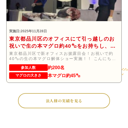
実施日:2025年11月28日
東京都品川区のオフィスにて引っ越しのお
祝いで生の本マグロ約40㌔をお持ちし、マ
グロの解体ショーを行いお祝いしてまいり
東京都品川区で新オフィスお披露目会！お祝いで約
40㌔の生の本マグロ解体ショー実施！！ こんにち
ました
は！...
約200名
参加人数
本マグロ約45㌔
マグロの大きさ
法人様の実績を見る