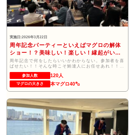
実施日:2026年3月22日
周年記念パーティーといえばマグロの解体
ショー！？美味しい！楽しい！縁起がい
い！
周年記念で何をしたらいいかわからない。参加者を喜
ばせたい！！そんな時こそ鮪達人にお任せあれ！！！
...
120人
参加人数
本マグロ40㌔
マグロの大きさ