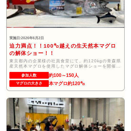
実施日:2026年6月2日
迫力満点！！100㌔越えの生天然本マグロ
の解体ショー！！
東京都内の企業様の社員食堂にて、約120kgの青森県
産天然本マグロを使用したマグロ解体ショーを開催
い...
約100～150人
参加人数
本マグロ約120㌔
マグロの大きさ