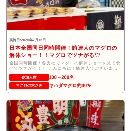
実施日:2026年7月16日
日本全国同日同時開催！鮪達人のマグロの
解体ショー！！マグロでツナがる♡
全国同時開催！各支社でマグロの解体ショーを見て食
べてツナがる！！ こんにちは！鮪達人でございま
す。...
100～200名
参加人数
キハダマグロ約40㌔
マグロの大きさ