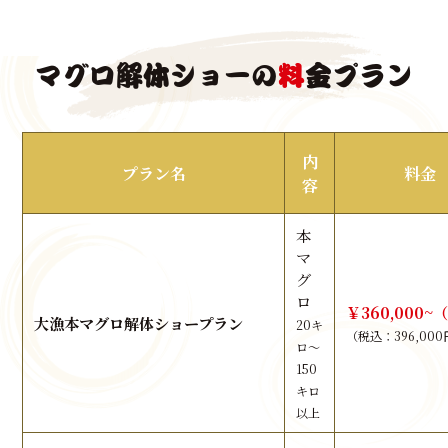
マグロ解体ショーの
料
金プラン
内
プラン名
料金
容
本
マ
グ
ロ
￥360,000~
大漁本マグロ解体ショープラン
20キ
（税込：396,00
ロ～
150
キロ
以上