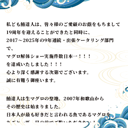
私ども鮪達人は、皆々様のご愛顧のお蔭をもちまして
19周年を迎えることができたと同時に、
2017〜2025年の9年連続・出張ケータリング部門
で、
マグロ解体ショー実施件数日本一！！！
を達成いたしました！！！
心より深く感謝する次第でございます。
誠に有難う御座います。
鮪達人は生マグロの聖地、2007年和歌山から
その歴史は始まりました。
日本人が最も好きだと言われる魚であるマグロを
丸ごと一匹、目の前でご覧いただきたい！