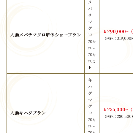
メ
バ
チ
マ
グ
￥290,000~
大漁メバチマグロ解体ショープラン
ロ
（税込：319,000
20キ
ロ～
70キ
ロ以
上
キ
ハ
ダ
マ
グ
￥255,000~
大漁キハダプラン
ロ
（税込：280,50
20キ
ロ～
70キ