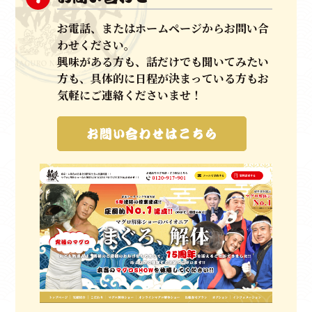
きめ細やかで丁寧な応対、
スムーズな現場はお客様の
お電話、またはホームページからお問い合
手間を
わせください。
すべて無くし、ＭＣを同行させ、マグロ入刀式やマグ
興味がある方も、話だけでも聞いてみたい
ロ
方も、具体的に日程が決まっている方もお
クイズ（競りのイメージ）など
ゲストの皆さまにもご
気軽にご連絡くださいませ！
参加いた
だける他にはない唯一無二のマグロ解体ショーです。
お問い合わせはこちら
いわばエンターテイメントに進化させた
パイオニアだと自負しております。
お祝い、集客イベントやパーティーなど、御目出度い
日には、
マグロ解体ショー！と
認知、文化を構築できるよ
う、
日々進化を止めることなく、日本全国、世界へと
スタッフ一同全力で邁進して参ります。