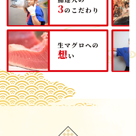
3
のこだわり
生マグロへの
想
い