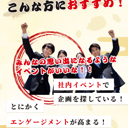
社内イベント
で
スタッフが参加した
企画を探している！
とにかく
エンゲージメント
が高まる！