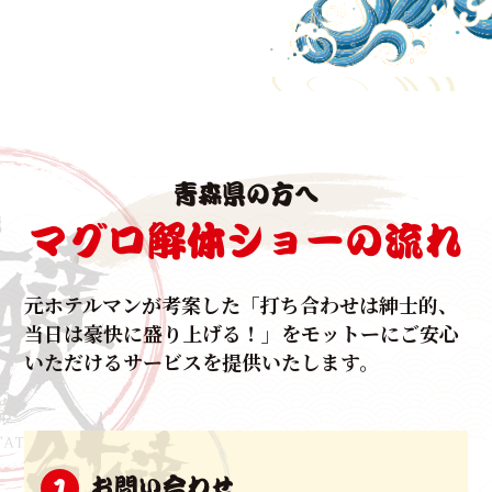
生マグロの水揚げで有数の漁港を誇る本場和歌山よ
り、
生マグロをもっとたくさん知ってもらたい！
という想いをマグロ解体ショーというスタイルを確
立。
法人様の周年行事、ご結婚披露宴、集客イベントな
青森県の方へ
ど、
様々なシチュエーションでご利用いただいておりま
マグロ解体ショーの流れ
す。
いずれも出席者は前年をオーバーするほど、これまで
元ホテルマンが考案した
「打ち合わせは紳士的、
に
当日は豪快に盛り上げる！」をモットーに
ご安心
たくさんのお客様の集客とご利用、反響の
いただけるサービスを提供いたします。
お言葉をいただいて参りました。
元ホテルマンによって企画立案されたマグロ解体ショ
ーは、
お問い合わせ
1