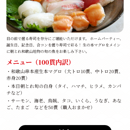
目の前で握る寿司を存分にご堪能いただけます。 ホームパーティー、
誕生日、記念日、合コンを握り寿司で彩る！ 生の本マグロをメイン
に朝とれ和歌山地物の旬の魚をお楽しみ下さい。
メニュー（100貫内訳）
・和歌山串本産生本マグロ（大トロ10貫、中トロ20貫、
赤身20貫）
・本日朝とれ旬の白身（タイ、ハマチ、ヒラメ、カンパ
チなど）
・サーモン、海老、烏賊、タコ、いくら、うなぎ、あな
ご、たまご などを50貫（職人おまかせ）