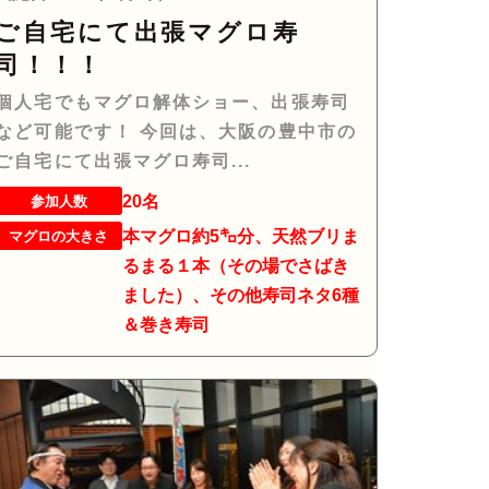
ご自宅にて出張マグロ寿
司！！！
個人宅でもマグロ解体ショー、出張寿司
など可能です！ 今回は、大阪の豊中市の
ご自宅にて出張マグロ寿司...
20名
参加人数
本マグロ約5㌔分、天然ブリま
マグロの大きさ
るまる１本（その場でさばき
ました）、その他寿司ネタ6種
＆巻き寿司