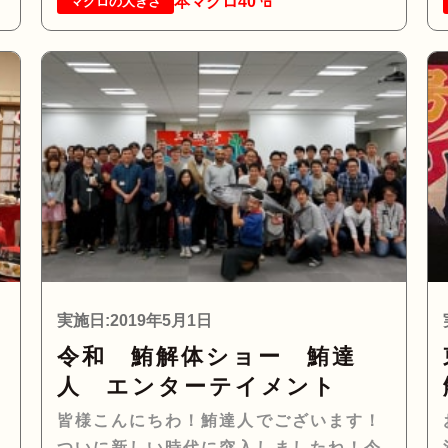
本マグロ40㌔
マグロの大きさ
実施日:2019年5月1日
令和 鮪解体ショー 鮪達
人 エンターテイメント
皆様こんにちわ！鮪達人でございます！
様
ついに新しい時代に突入しましたね！令