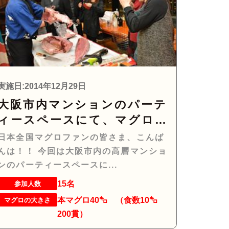
実施日:2014年12月29日
大阪市内マンションのパーテ
ィースペースにて、マグロ解
体ショーーー！！！
日本全国マグロファンの皆さま、こんば
んは！！ 今回は大阪市内の高層マンショ
ンのパーティースペースに...
15名
参加人数
本マグロ40㌔ （食数10㌔
マグロの大きさ
200貫）