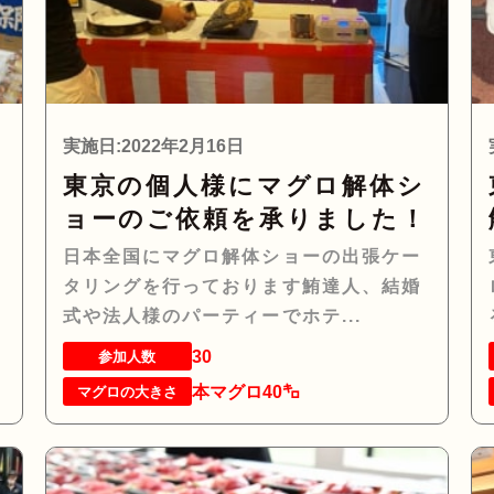
実施日:2022年2月16日
東京の個人様にマグロ解体シ
ョーのご依頼を承りました！
ー
日本全国にマグロ解体ショーの出張ケー
タリングを行っております鮪達人、結婚
式や法人様のパーティーでホテ...
30
参加人数
本マグロ40㌔
マグロの大きさ