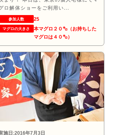
グロ解体ショーをご利用い...
25
参加人数
本マグロ２０㌔（お持ちした
マグロの大きさ
マグロは４０㌔）
実施日:2016年7月3日