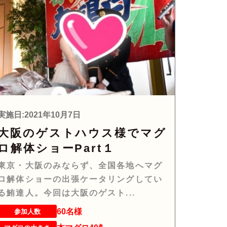
実施日:2021年10月7日
大阪のゲストハウス様でマグ
ロ解体ショーPart１
東京・大阪のみならず、全国各地へマグ
ロ解体ショーの出張ケータリングしてい
る鮪達人。今回は大阪のゲスト...
60名様
参加人数