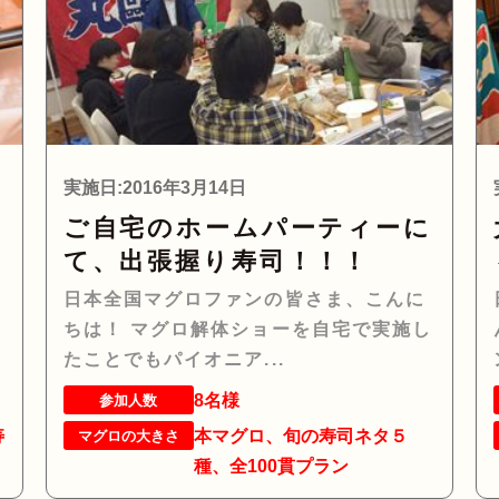
実施日:2016年3月14日
ご自宅のホームパーティーに
て、出張握り寿司！！！
日本全国マグロファンの皆さま、こんに
い
ちは！ マグロ解体ショーを自宅で実施し
たことでもパイオニア...
8名様
参加人数
寿
本マグロ、旬の寿司ネタ５
マグロの大きさ
種、全100貫プラン