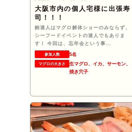
大阪市内の個人宅様に出張寿
司！！！
鮪達人はマグロ解体ショーのみならず、
シーフードイベントの達人でもありま
す！ 今回は、忘年会という事...
5名
参加人数
生マグロ、イカ、サーモン、
マグロの大きさ
焼き穴子