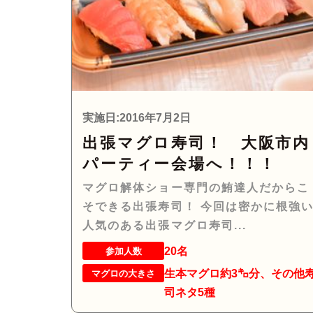
実施日:2016年7月2日
出張マグロ寿司！ 大阪市内
パーティー会場へ！！！
マグロ解体ショー専門の鮪達人だからこ
そできる出張寿司！ 今回は密かに根強
人気のある出張マグロ寿司...
20名
参加人数
生本マグロ約3㌔分、その他
マグロの大きさ
司ネタ5種