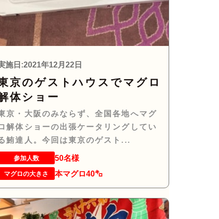
実施日:2021年12月22日
東京のゲストハウスでマグロ
解体ショー
東京・大阪のみならず、全国各地へマグ
ロ解体ショーの出張ケータリングしてい
る鮪達人。今回は東京のゲスト...
50名様
参加人数
本マグロ40㌔
マグロの大きさ