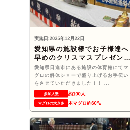
実施日:2025年12月22日
愛知県の施設様でお子様達へ
早めのクリスマスプレゼン
トとしてマグロの解体ショ
愛知県日進市にある施設の体育館にてマ
を実施！？
グロの解体ショーで盛り上げるお手伝い
をさせていただきました！！ ...
約100人
参加人数
本マグロ約60㌔
マグロの大きさ