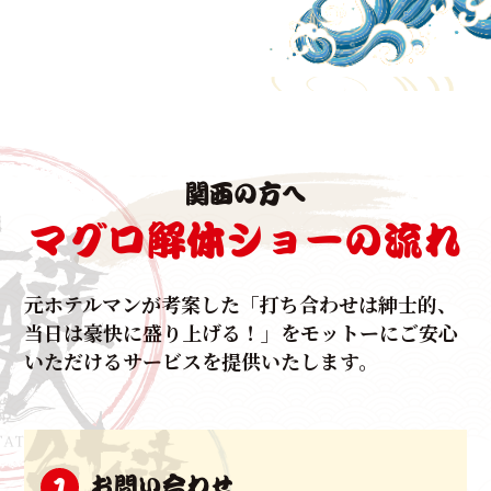
生マグロの水揚げで有数の漁港を誇る本場和歌山よ
り、
生マグロをもっとたくさん知ってもらたい！
という想いをマグロ解体ショーというスタイルを確
立。
法人様の周年行事、ご結婚披露宴、集客イベントな
関西の方へ
ど、
様々なシチュエーションでご利用いただいておりま
マグロ解体ショーの流れ
す。
いずれも出席者は前年をオーバーするほど、これまで
元ホテルマンが考案した
「打ち合わせは紳士的、
に
当日は豪快に盛り上げる！」をモットーに
ご安心
たくさんのお客様の集客とご利用、反響の
いただけるサービスを提供いたします。
お言葉をいただいて参りました。
元ホテルマンによって企画立案されたマグロ解体ショ
ーは、
お問い合わせ
1