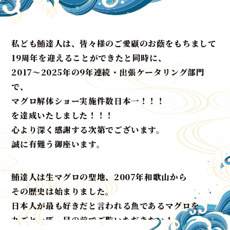
私ども鮪達人は、皆々様のご愛顧のお蔭をもちまして
19周年を迎えることができたと同時に、
2017〜2025年の9年連続・出張ケータリング部門
で、
マグロ解体ショー実施件数日本一！！！
を達成いたしました！！！
心より深く感謝する次第でございます。
誠に有難う御座います。
鮪達人は生マグロの聖地、2007年和歌山から
その歴史は始まりました。
日本人が最も好きだと言われる魚であるマグロを
丸ごと一匹、目の前でご覧いただきたい！