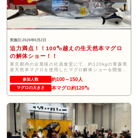
実施日:2026年6月2日
迫力満点！！100㌔越えの生天然本マグロ
の解体ショー！！
東京都内の企業様の社員食堂にて、約120kgの青森県
産天然本マグロを使用したマグロ解体ショーを開催
い...
約100～150人
参加人数
本マグロ約120㌔
マグロの大きさ