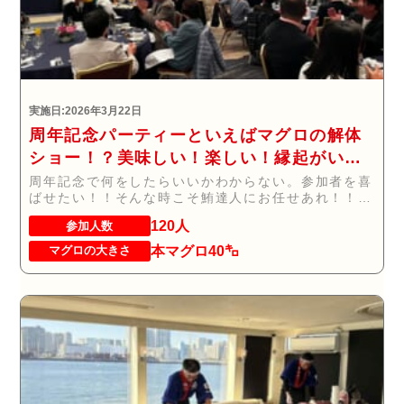
実施日:2026年3月22日
周年記念パーティーといえばマグロの解体
ショー！？美味しい！楽しい！縁起がい
い！
周年記念で何をしたらいいかわからない。参加者を喜
ばせたい！！そんな時こそ鮪達人にお任せあれ！！！
...
120人
参加人数
本マグロ40㌔
マグロの大きさ