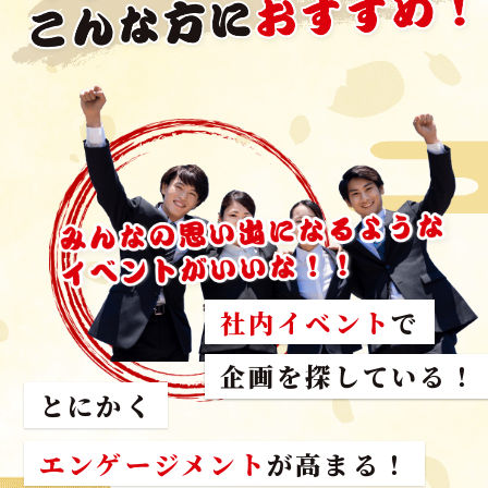
社内イベント
で
スタッフが参加した
企画を探している！
とにかく
エンゲージメント
が高まる！