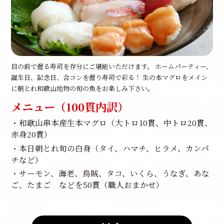
目の前で握る寿司を存分にご堪能いただけます。 ホームパーティー、
誕生日、記念日、合コンを握り寿司で彩る！ 生の本マグロをメイン
に朝とれ和歌山地物の旬の魚をお楽しみ下さい。
メニュー（100貫内訳）
・和歌山串本産生本マグロ（大トロ10貫、中トロ20貫、
赤身20貫）
・本日朝とれ旬の白身（タイ、ハマチ、ヒラメ、カンパ
チなど）
・サーモン、海老、烏賊、タコ、いくら、うなぎ、あな
ご、たまご などを50貫（職人おまかせ）