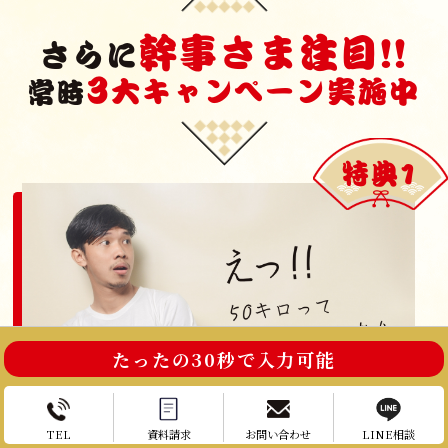
幹事さま注目!!
さらに
3
大キャンペーン実施中
常時
特典1
たったの30秒で入力可能
TEL
資料請求
お問い合わせ
LINE相談