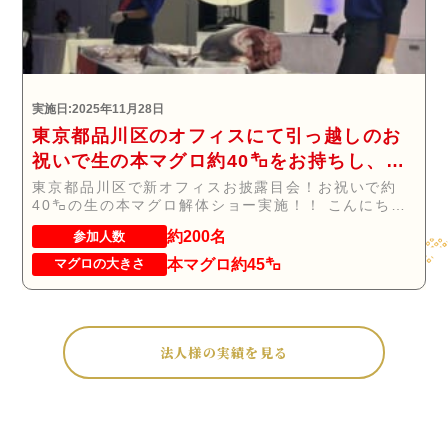
実施日:2025年11月28日
東京都品川区のオフィスにて引っ越しのお
祝いで生の本マグロ約40㌔をお持ちし、マ
グロの解体ショーを行いお祝いしてまいり
東京都品川区で新オフィスお披露目会！お祝いで約
40㌔の生の本マグロ解体ショー実施！！ こんにち
ました
は！...
約200名
参加人数
本マグロ約45㌔
マグロの大きさ
法人様の実績を見る