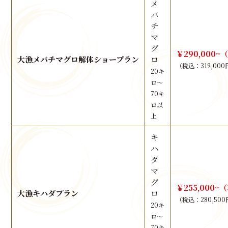
メ
バ
チ
マ
グ
￥290,000~
大漁メバチマグロ解体ショープラン
ロ
（税込：319,000
20キ
ロ～
70キ
ロ以
上
キ
ハ
ダ
マ
グ
￥255,000~
大漁キハダプラン
ロ
（税込：280,50
20キ
ロ～
70キ