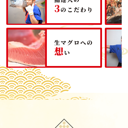
3
のこだわり
生マグロへの
想
い