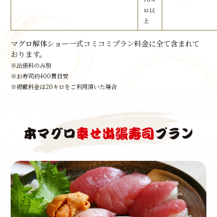
ロ以
上
マグロ解体ショー一式コミコミプラン料金に全て含まれて
おります。
※出張料のみ別
※お寿司約400貫目安
※掲載料金は20キロをご利用頂いた場合
本マグロ
幸せ出張寿司
プラン