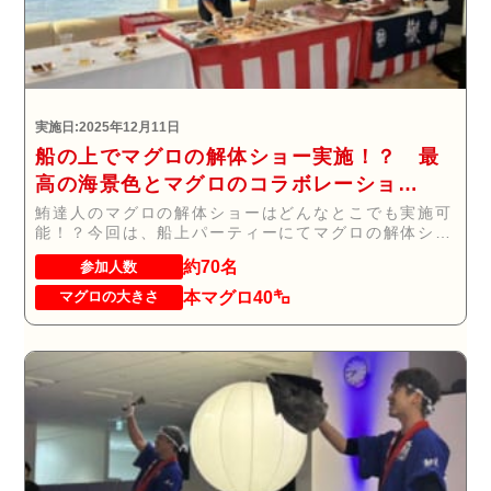
実施日:2025年12月11日
船の上でマグロの解体ショー実施！？ 最
高の海景色とマグロのコラボレーショ
ン！！！
鮪達人のマグロの解体ショーはどんなとこでも実施可
能！？今回は、船上パーティーにてマグロの解体ショ
ー(...
約70名
参加人数
本マグロ40㌔
マグロの大きさ