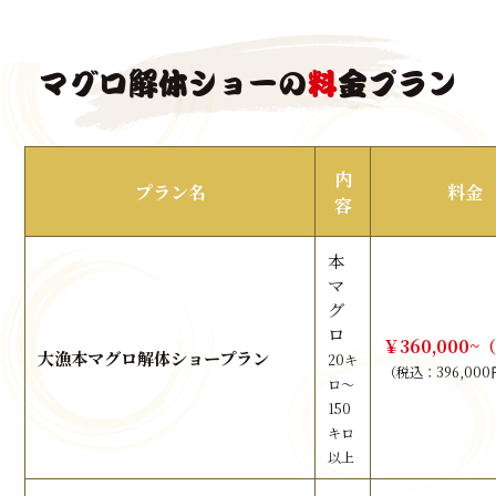
マグロ解体ショーの
料
金プラン
内
プラン名
料金
容
本
マ
グ
ロ
￥360,000~
大漁本マグロ解体ショープラン
20キ
（税込：396,00
ロ～
150
キロ
以上