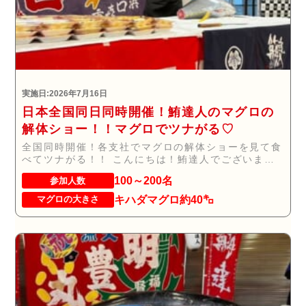
実施日:2026年7月16日
日本全国同日同時開催！鮪達人のマグロの
解体ショー！！マグロでツナがる♡
全国同時開催！各支社でマグロの解体ショーを見て食
べてツナがる！！ こんにちは！鮪達人でございま
す。...
100～200名
参加人数
キハダマグロ約40㌔
マグロの大きさ