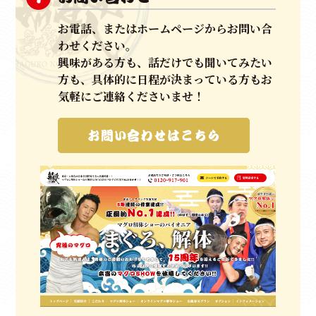
きめ細やかで丁寧な応対、
スムーズな現場はお客様の
お電話、またはホームページからお問い合
手間を
わせください。
すべて無くし、ＭＣを同行させ、マグロ入刀式やマグ
興味がある方も、話だけでも聞いてみたい
ロ
方も、具体的に日程が決まっている方もお
クイズ（競りのイメージ）など
ゲストの皆さまにもご
気軽にご連絡くださいませ！
参加いた
だける他にはない唯一無二のマグロ解体ショーです。
お問い合わせはこちら
いわばエンターテイメントに進化させた
パイオニアだと自負しております。
お祝い、集客イベントやパーティーなど、御目出度い
日には、
マグロ解体ショー！と
認知、文化を構築できるよ
う、
日々進化を止めることなく、日本全国、世界へと
スタッフ一同全力で邁進して参ります。