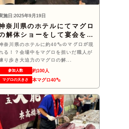
実施日:2025年9月19日
神奈川県のホテルにてマグロ
の解体ショーをして宴会を盛
り上げるお手伝いをさせて頂
神奈川県のホテルに約40㌔のマグロが現
きました。
れる！？会場中をマグロを担いだ職人が
練り歩き大迫力のマグロの解...
約100人
参加人数
本マグロ40㌔
マグロの大きさ