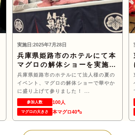
実施日:2025年7月28日
兵庫県姫路市のホテルにて本
ロ
マグロの解体ショーを実施し
参
て参りました！
兵庫県姫路市のホテルにて法人様の夏の
イベント、マグロの解体ショーで華やか
に盛り上げて参りました！ ...
100人
参加人数
本マグロ40㌔
マグロの大きさ