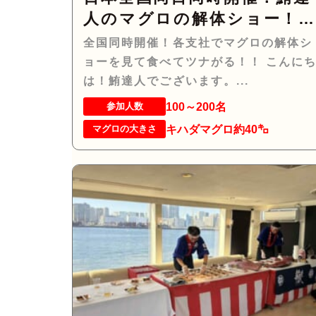
人のマグロの解体ショー！
マグロでツナがる♡
全国同時開催！各支社でマグロの解体シ
ョーを見て食べてツナがる！！ こんに
は！鮪達人でございます。...
100～200名
参加人数
キハダマグロ約40㌔
マグロの大きさ