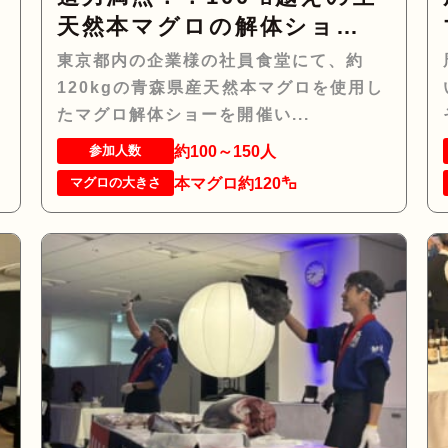
！
天然本マグロの解体ショ
ー！！
東京都内の企業様の社員食堂にて、約
ち
120kgの青森県産天然本マグロを使用し
たマグロ解体ショーを開催い...
約100～150人
参加人数
本マグロ約120㌔
マグロの大きさ