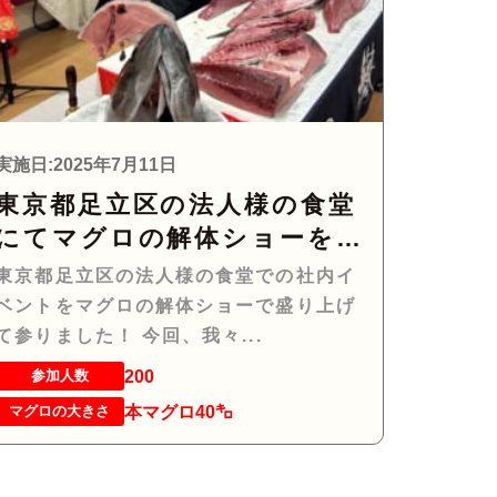
実施日:2025年7月11日
東京都足立区の法人様の食堂
にてマグロの解体ショーを行
って参りました。
東京都足立区の法人様の食堂での社内イ
ベントをマグロの解体ショーで盛り上げ
て参りました！ 今回、我々...
200
参加人数
本マグロ40㌔
マグロの大きさ