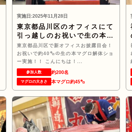
実施日:2025年11月28日
ー
東京都品川区のオフィスにて
引っ越しのお祝いで生の本マ
グロ約40㌔をお持ちし、マ
東京都品川区で新オフィスお披露目会！
グロの解体ショーを行いお祝
お祝いで約40㌔の生の本マグロ解体ショ
いしてまいりました
ー実施！！ こんにちは！...
約200名
参加人数
本マグロ約45㌔
マグロの大きさ