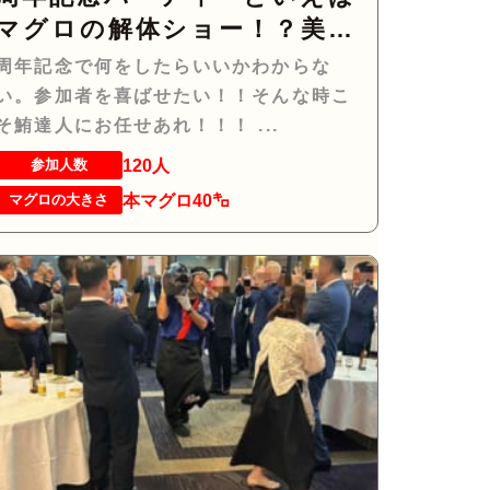
マグロの解体ショー！？美味
しい！楽しい！縁起がいい！
周年記念で何をしたらいいかわからな
い。参加者を喜ばせたい！！そんな時こ
そ鮪達人にお任せあれ！！！ ...
120人
参加人数
本マグロ40㌔
マグロの大きさ