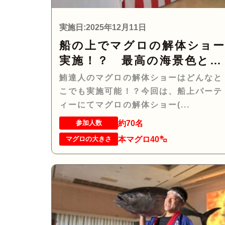
実施日:2025年12月11日
船の上でマグロの解体ショ
実施！？ 最高の海景色とマ
グロのコラボレーショ
鮪達人のマグロの解体ショーはどんなと
ン！！！
こでも実施可能！？今回は、船上パーテ
ィーにてマグロの解体ショー(...
約70名
参加人数
本マグロ40㌔
マグロの大きさ