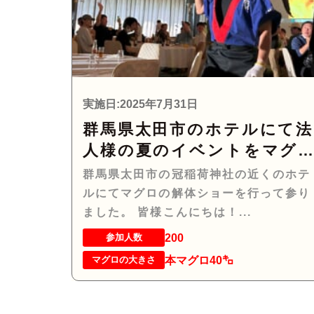
実施日:2025年7月31日
群馬県太田市のホテルにて法
人様の夏のイベントをマグ
の解体ショーで盛り上げて
群馬県太田市の冠稲荷神社の近くのホテ
りました！！
ルにてマグロの解体ショーを行って参り
ました。 皆様こんにちは！...
200
参加人数
本マグロ40㌔
マグロの大きさ