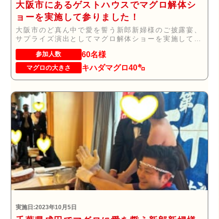
大阪市にあるゲストハウスでマグロ解体シ
ョーを実施して参りました！
大阪市のど真ん中で愛を誓う新郎新婦様のご披露宴、
サプライズ演出としてマグロ解体ショーを実施して参
りま...
60名様
参加人数
キハダマグロ40㌔
マグロの大きさ
実施日:2023年10月5日