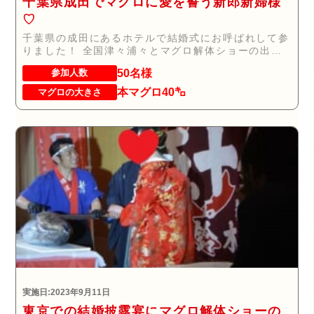
千葉県成田でマグロに愛を誓う新郎新婦様
♡
千葉県の成田にあるホテルで結婚式にお呼ばれして参
りました！ 全国津々浦々とマグロ解体ショーの出張
ケ...
50名様
参加人数
本マグロ40㌔
マグロの大きさ
実施日:2023年9月11日
東京での結婚披露宴にマグロ解体ショーの