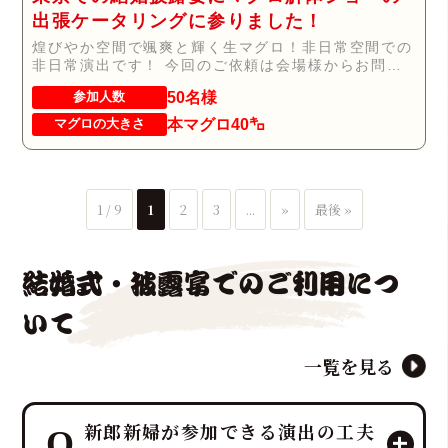
出張ケータリングに参りました！
煌びやか空間で颯爽と輝く生マグロ！非日常空間での
非日常演出です！ 今回のご依頼は会場様からお問い
合...
50名様
参加人数
本マグロ40㌔
マグロの大きさ
1 / 9
1
2
3
...
»
最後 »
結婚式・披露宴でのご利用につ
いて
一覧を見る
新郎新婦が参加できる演出の工夫