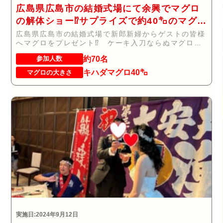
広島県広島市の結婚式場にて余興でマグロ
の解体ショー⁉サプライズで約40㌔のマグロ
が登場！！！
広島県広島市の結婚式場で新郎新婦からゲストの皆様
へマグロをプレゼント⁉ ケーキ入刀ならぬマグロの
入刀...
約70名
参加人数
キハダマグロ40㌔
マグロの大きさ
実施日:2024年9月12日