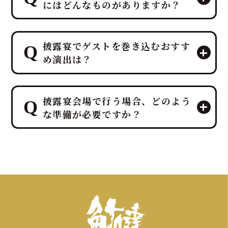
にはどんなものがありますか？
マグロ解体ショーのパイオニア「鮪達
披露宴でゲストを巻き込むおすす
人」は、「幸せを呼ぶ魚」マグロを最
め演出は？
大限に活かし、マグロ入刀式や「愛の
マグロバイト」などの特別なゲスト参
加型演出を、ホテルレベルのプロの演
鮪達人では、40kg以上の生マグロの入
出力とノウハウで司会者・プランナー
披露宴会場で行う場合、どのよう
刀や記念撮影タイムなど、ゲスト参加
と連携し、お二人の門出を完璧にサポ
な準備が必要ですか？
型の贅沢でエンターテイメント性の高
ートします。
いサプライズ演出を、ホテルレベルの
おもてなしを熟知したプロのディレク
鮪達人のマグロ解体ショーは、「幸せ
ターが司会者やプランナーと連携し、
を呼ぶ魚」として縁起の良いサプライ
スムーズかつ感動的に実現すること
ズ演出であり、結婚披露宴でも非常に
で、「こんな結婚式は初めて！」と言
人気です。出張ケータリング日本一の
われるような特別な体験を提供しま
実績を持つ私たちが、会場となるホテ
す。
ルや式場との連携も含め、スムーズな準
備をサポートいたしますのでご安心く