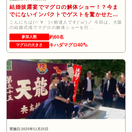
結婚披露宴でマグロの解体ショー！？今ま
でにないインパクトでゲストを驚かせたい
方へオススメ！！
こんにちは(∩´∀｀)∩鮪達人です('ω')ノ 今回は、大阪
の結婚式場でマグロの解体ショーを行...
約60名
参加人数
キハダマグロ40㌔
マグロの大きさ
実施日:2025年11月25日