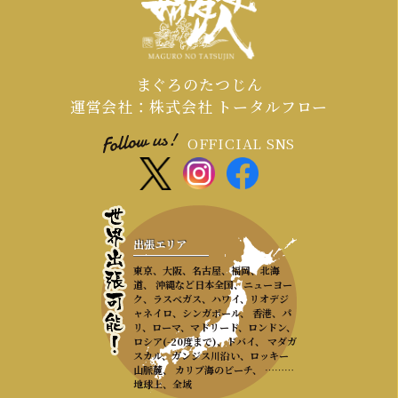
ださい。
まぐろのたつじん
運営会社：株式会社 トータルフロー
OFFICIAL SNS
出張エリア
東京、大阪、名古屋、福岡、北海
道、 沖縄など日本全国、ニューヨー
ク、ラスベガス、ハワイ、リオデジ
ャネイロ、シンガポール、 香港、パ
リ、ローマ、マドリード、ロンドン、
ロシア(-20度まで)、ドバイ、 マダガ
スカル、ガンジス川沿い、ロッキー
山脈麓、 カリブ海のビーチ、 ………
地球上、全域