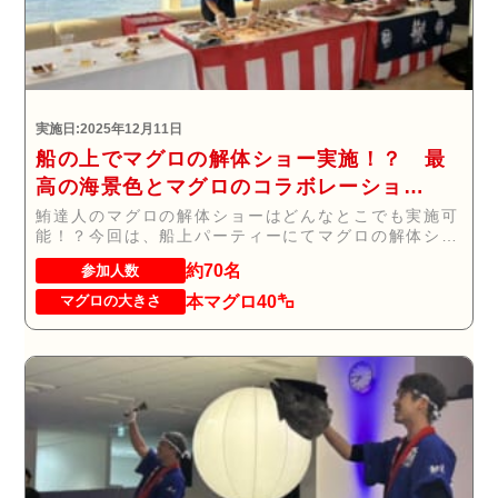
実施日:2025年12月11日
船の上でマグロの解体ショー実施！？ 最
高の海景色とマグロのコラボレーショ
ン！！！
鮪達人のマグロの解体ショーはどんなとこでも実施可
能！？今回は、船上パーティーにてマグロの解体ショ
ー(...
約70名
参加人数
本マグロ40㌔
マグロの大きさ