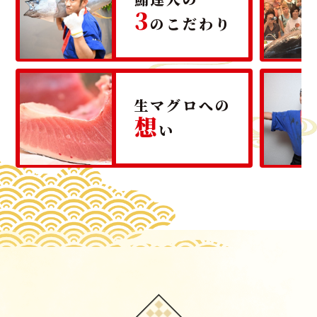
3
のこだわり
生マグロへの
想
い