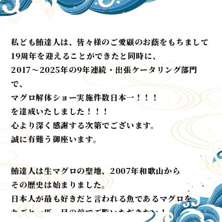
私ども鮪達人は、皆々様のご愛顧のお蔭をもちまして
19周年を迎えることができたと同時に、
2017〜2025年の9年連続・出張ケータリング部門
で、
マグロ解体ショー実施件数日本一！！！
を達成いたしました！！！
心より深く感謝する次第でございます。
誠に有難う御座います。
鮪達人は生マグロの聖地、2007年和歌山から
その歴史は始まりました。
日本人が最も好きだと言われる魚であるマグロを
丸ごと一匹、目の前でご覧いただきたい！