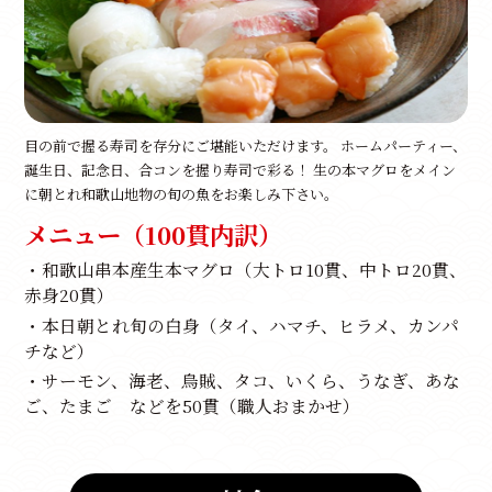
目の前で握る寿司を存分にご堪能いただけます。 ホームパーティー、
誕生日、記念日、合コンを握り寿司で彩る！ 生の本マグロをメイン
に朝とれ和歌山地物の旬の魚をお楽しみ下さい。
メニュー（100貫内訳）
・和歌山串本産生本マグロ（大トロ10貫、中トロ20貫、
赤身20貫）
・本日朝とれ旬の白身（タイ、ハマチ、ヒラメ、カンパ
チなど）
・サーモン、海老、烏賊、タコ、いくら、うなぎ、あな
ご、たまご などを50貫（職人おまかせ）