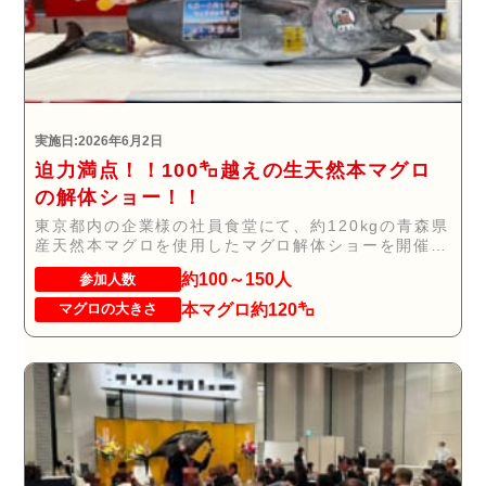
実施日:2026年6月2日
迫力満点！！100㌔越えの生天然本マグロ
の解体ショー！！
東京都内の企業様の社員食堂にて、約120kgの青森県
産天然本マグロを使用したマグロ解体ショーを開催
い...
約100～150人
参加人数
本マグロ約120㌔
マグロの大きさ