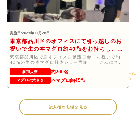
実施日:2025年11月28日
東京都品川区のオフィスにて引っ越しのお
祝いで生の本マグロ約40㌔をお持ちし、マ
グロの解体ショーを行いお祝いしてまいり
東京都品川区で新オフィスお披露目会！お祝いで約
40㌔の生の本マグロ解体ショー実施！！ こんにち
ました
は！...
約200名
参加人数
本マグロ約45㌔
マグロの大きさ
法人様の実績を見る