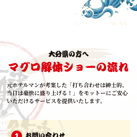
生マグロの水揚げで有数の漁港を誇る本場和歌山よ
り、
生マグロをもっとたくさん知ってもらたい！
という想いをマグロ解体ショーというスタイルを確
立。
法人様の周年行事、ご結婚披露宴、集客イベントな
大分県の方へ
ど、
様々なシチュエーションでご利用いただいておりま
マグロ解体ショーの流れ
す。
いずれも出席者は前年をオーバーするほど、これまで
元ホテルマンが考案した
「打ち合わせは紳士的、
に
当日は豪快に盛り上げる！」をモットーに
ご安心
たくさんのお客様の集客とご利用、反響の
いただけるサービスを提供いたします。
お言葉をいただいて参りました。
元ホテルマンによって企画立案されたマグロ解体ショ
ーは、
お問い合わせ
1