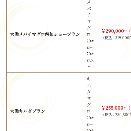
メ
バ
チ
マ
グ
￥290,000~
大漁メバチマグロ解体ショープラン
ロ
（税込：319,000
20キ
ロ～
70キ
ロ以
上
キ
ハ
ダ
マ
グ
￥255,000~
大漁キハダプラン
ロ
（税込：280,50
20キ
ロ～
70キ