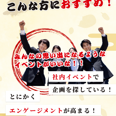
社内イベント
で
スタッフが参加した
企画を探している！
とにかく
エンゲージメント
が高まる！