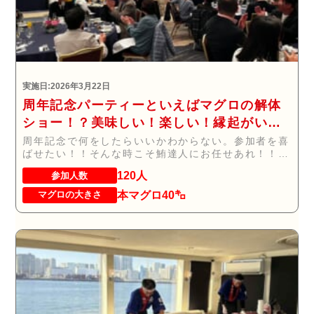
実施日:2026年3月22日
周年記念パーティーといえばマグロの解体
ショー！？美味しい！楽しい！縁起がい
い！
周年記念で何をしたらいいかわからない。参加者を喜
ばせたい！！そんな時こそ鮪達人にお任せあれ！！！
...
120人
参加人数
本マグロ40㌔
マグロの大きさ