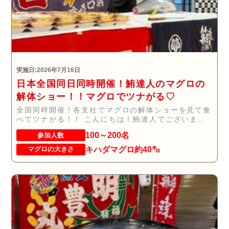
実施日:2026年7月16日
日本全国同日同時開催！鮪達人のマグロの
解体ショー！！マグロでツナがる♡
全国同時開催！各支社でマグロの解体ショーを見て食
べてツナがる！！ こんにちは！鮪達人でございま
す。...
100～200名
参加人数
キハダマグロ約40㌔
マグロの大きさ