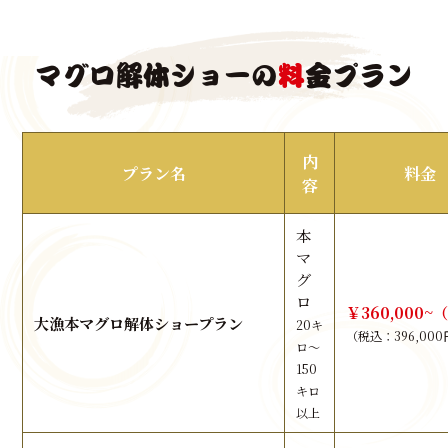
マグロ解体ショーの
料
金プラン
内
プラン名
料金
容
本
マ
グ
ロ
￥360,000~
大漁本マグロ解体ショープラン
20キ
（税込：396,00
ロ～
150
キロ
以上