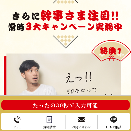
幹事さま注目!!
さらに
3
大キャンペーン実施中
常時
特典1
たったの30秒で入力可能
TEL
資料請求
お問い合わせ
LINE相談