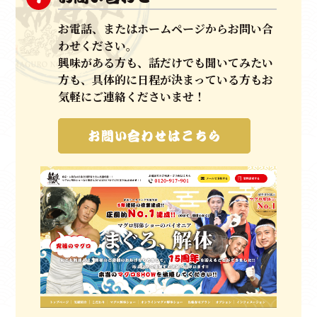
きめ細やかで丁寧な応対、
スムーズな現場はお客様の
お電話、またはホームページからお問い合
手間を
わせください。
すべて無くし、ＭＣを同行させ、マグロ入刀式やマグ
興味がある方も、話だけでも聞いてみたい
ロ
方も、具体的に日程が決まっている方もお
クイズ（競りのイメージ）など
ゲストの皆さまにもご
気軽にご連絡くださいませ！
参加いた
だける他にはない唯一無二のマグロ解体ショーです。
お問い合わせはこちら
いわばエンターテイメントに進化させた
パイオニアだと自負しております。
お祝い、集客イベントやパーティーなど、御目出度い
日には、
マグロ解体ショー！と
認知、文化を構築できるよ
う、
日々進化を止めることなく、日本全国、世界へと
スタッフ一同全力で邁進して参ります。