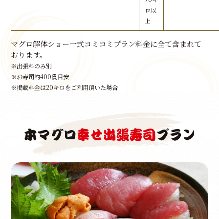
ロ以
上
マグロ解体ショー一式コミコミプラン料金に全て含まれて
おります。
※出張料のみ別
※お寿司約400貫目安
※掲載料金は20キロをご利用頂いた場合
本マグロ
幸せ出張寿司
プラン