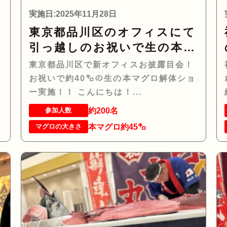
実施日:2025年11月28日
ー
東京都品川区のオフィスにて
引っ越しのお祝いで生の本マ
グロ約40㌔をお持ちし、マ
東京都品川区で新オフィスお披露目会！
グロの解体ショーを行いお祝
お祝いで約40㌔の生の本マグロ解体ショ
いしてまいりました
ー実施！！ こんにちは！...
約200名
参加人数
本マグロ約45㌔
マグロの大きさ