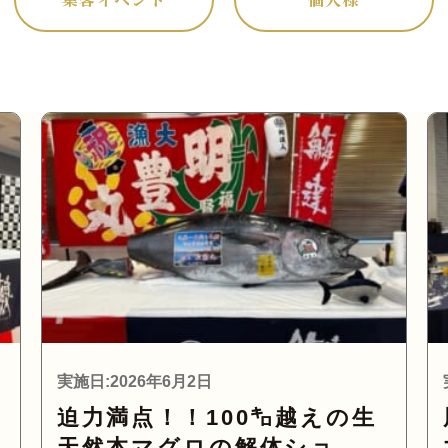
実施日:2026年6月2日
迫力満点！！100㌔越えの生
！
天然本マグロの解体ショ