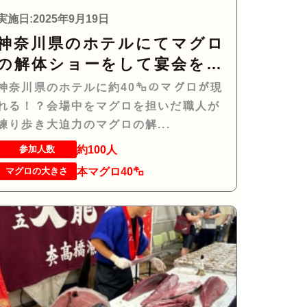
実施日:2025年9月19日
神奈川県のホテルにてマグロ
の解体ショーをして宴会を盛
り上げるお手伝いをさせて頂
神奈川県のホテルに約40㌔のマグロが現
きました。
れる！？会場中をマグロを担いだ職人が
練り歩き大迫力のマグロの解...
約100人
参加人数
本マグロ40㌔
マグロの大きさ