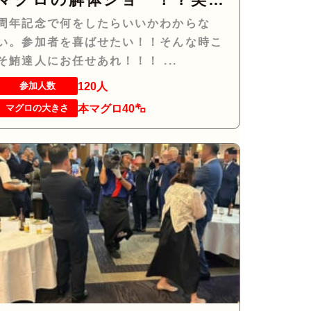
しい！楽しい！縁起がいい！
周年記念で何をしたらいいかわからな
い。参加者を喜ばせたい！！そんな時こ
そ鮪達人にお任せあれ！！！ ...
120人
参加人数
本マグロ40㌔
マグロの大きさ