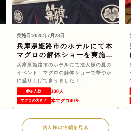
実施日:2025年7月28日
兵庫県姫路市のホテルにて本
ロ
マグロの解体ショーを実施し
参
て参りました！
兵庫県姫路市のホテルにて法人様の夏の
イベント、マグロの解体ショーで華やか
に盛り上げて参りました！ ...
100人
参加人数
本マグロ40㌔
マグロの大きさ
法人様の実績を見る