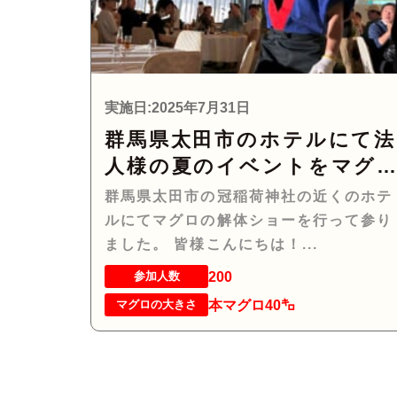
実施日:2025年7月31日
群馬県太田市のホテルにて法
人様の夏のイベントをマグ
の解体ショーで盛り上げて
群馬県太田市の冠稲荷神社の近くのホテ
りました！！
ルにてマグロの解体ショーを行って参り
ました。 皆様こんにちは！...
200
参加人数
本マグロ40㌔
マグロの大きさ