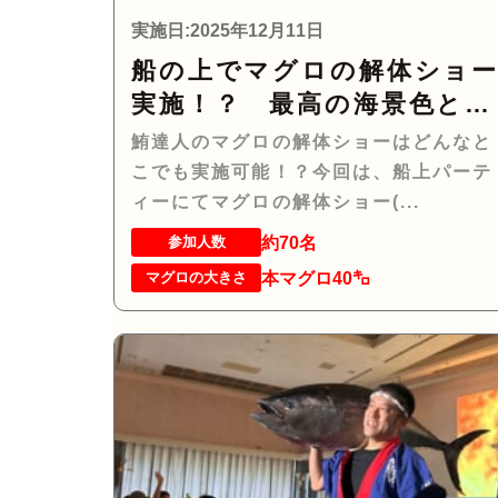
実施日:2025年12月11日
船の上でマグロの解体ショ
実施！？ 最高の海景色とマ
グロのコラボレーショ
鮪達人のマグロの解体ショーはどんなと
ン！！！
こでも実施可能！？今回は、船上パーテ
ィーにてマグロの解体ショー(...
約70名
参加人数
本マグロ40㌔
マグロの大きさ