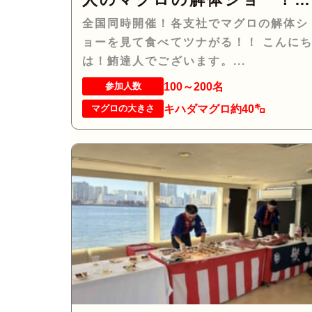
マグロでツナがる♡
全国同時開催！各支社でマグロの解体シ
ョーを見て食べてツナがる！！ こんに
は！鮪達人でございます。...
100～200名
参加人数
キハダマグロ約40㌔
マグロの大きさ