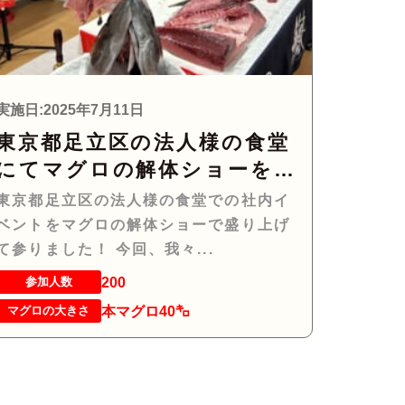
実施日:2025年7月11日
東京都足立区の法人様の食堂
にてマグロの解体ショーを行
って参りました。
東京都足立区の法人様の食堂での社内イ
ベントをマグロの解体ショーで盛り上げ
て参りました！ 今回、我々...
200
参加人数
本マグロ40㌔
マグロの大きさ