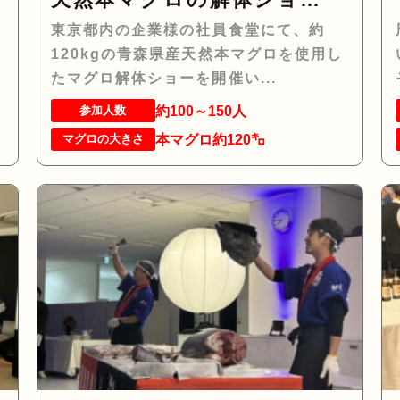
ー！！
東京都内の企業様の社員食堂にて、約
ち
120kgの青森県産天然本マグロを使用し
たマグロ解体ショーを開催い...
約100～150人
参加人数
本マグロ約120㌔
マグロの大きさ