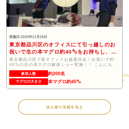
実施日:2025年11月28日
東京都品川区のオフィスにて引っ越しのお
祝いで生の本マグロ約40㌔をお持ちし、マ
グロの解体ショーを行いお祝いしてまいり
東京都品川区で新オフィスお披露目会！お祝いで約
40㌔の生の本マグロ解体ショー実施！！ こんにち
ました
は！...
約200名
参加人数
本マグロ約45㌔
マグロの大きさ
法人様の実績を見る