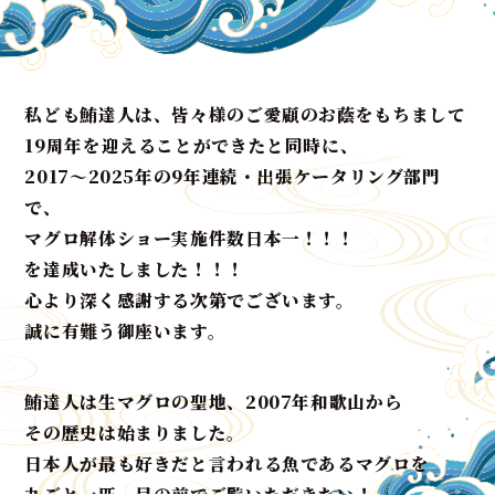
私ども鮪達人は、皆々様のご愛顧のお蔭をもちまして
19周年を迎えることができたと同時に、
2017〜2025年の9年連続・出張ケータリング部門
で、
マグロ解体ショー実施件数日本一！！！
を達成いたしました！！！
心より深く感謝する次第でございます。
誠に有難う御座います。
鮪達人は生マグロの聖地、2007年和歌山から
その歴史は始まりました。
日本人が最も好きだと言われる魚であるマグロを
丸ごと一匹、目の前でご覧いただきたい！