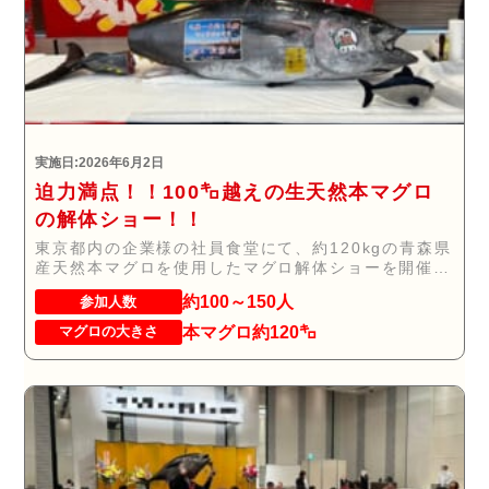
実施日:2026年6月2日
迫力満点！！100㌔越えの生天然本マグロ
の解体ショー！！
東京都内の企業様の社員食堂にて、約120kgの青森県
産天然本マグロを使用したマグロ解体ショーを開催
い...
約100～150人
参加人数
本マグロ約120㌔
マグロの大きさ