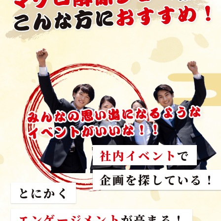
社内イベント
で
スタッフが参加した
企画を探している！
とにかく
エンゲージメント
が高まる！