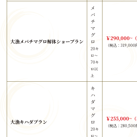
メ
バ
チ
マ
グ
￥290,000~
大漁メバチマグロ解体ショープラン
ロ
（税込：319,000
20キ
ロ～
70キ
ロ以
上
キ
ハ
ダ
マ
グ
￥255,000~
大漁キハダプラン
ロ
（税込：280,50
20キ
ロ～