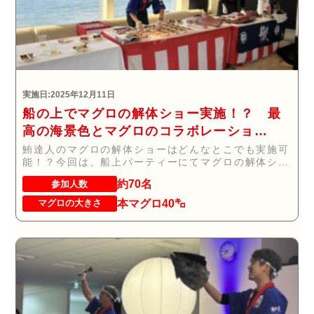
実施日:2025年12月11日
船の上でマグロの解体ショー実施！？ 最
高の海景色とマグロのコラボレーショ
ン！！！
鮪達人のマグロの解体ショーはどんなとこでも実施可
能！？今回は、船上パーティーにてマグロの解体ショ
ー(...
約70名
参加人数
本マグロ40㌔
マグロの大きさ