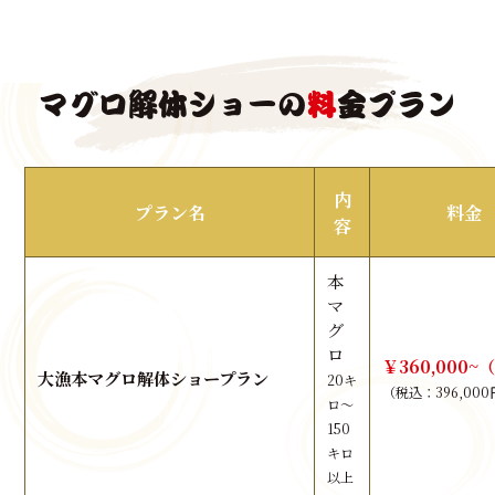
マグロ解体ショーの
料
金プラン
内
プラン名
料金
容
本
マ
グ
ロ
￥360,000~
大漁本マグロ解体ショープラン
20キ
（税込：396,00
ロ～
150
キロ
以上