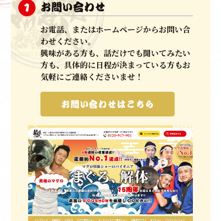
ーは、
お問い合わせ
1
きめ細やかで丁寧な応対、
スムーズな現場はお客様の
お電話、またはホームページからお問い合
手間を
わせください。
すべて無くし、ＭＣを同行させ、マグロ入刀式やマグ
興味がある方も、話だけでも聞いてみたい
ロ
方も、具体的に日程が決まっている方もお
クイズ（競りのイメージ）など
ゲストの皆さまにもご
気軽にご連絡くださいませ！
参加いた
だける他にはない唯一無二のマグロ解体ショーです。
お問い合わせはこちら
いわばエンターテイメントに進化させた
パイオニアだと自負しております。
お祝い、集客イベントやパーティーなど、御目出度い
日には、
マグロ解体ショー！と
認知、文化を構築できるよ
う、
日々進化を止めることなく、日本全国、世界へと