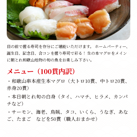
目の前で握る寿司を存分にご堪能いただけます。 ホームパーティー、
誕生日、記念日、合コンを握り寿司で彩る！ 生の本マグロをメイン
に朝とれ和歌山地物の旬の魚をお楽しみ下さい。
メニュー（100貫内訳）
・和歌山串本産生本マグロ（大トロ10貫、中トロ20貫、
赤身20貫）
・本日朝とれ旬の白身（タイ、ハマチ、ヒラメ、カンパ
チなど）
・サーモン、海老、烏賊、タコ、いくら、うなぎ、あな
ご、たまご などを50貫（職人おまかせ）