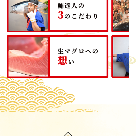
鮪達人の
3
のこだわり
生マグロへの
想
い