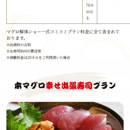
70キ
ロ以
上
マグロ解体ショー一式コミコミプラン料金に全て含まれて
おります。
※出張料のみ別
※お寿司約400貫目安
※掲載料金は20キロをご利用頂いた場合
本マグロ
幸せ出張寿司
プラン