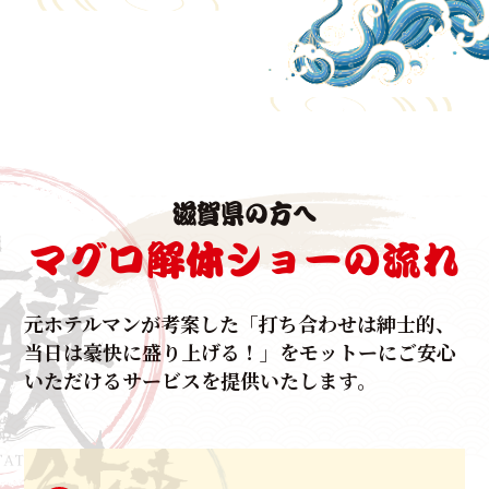
生マグロの水揚げで有数の漁港を誇る本場和歌山よ
り、
生マグロをもっとたくさん知ってもらたい！
という想いをマグロ解体ショーというスタイルを確
立。
法人様の周年行事、ご結婚披露宴、集客イベントな
滋賀県の方へ
ど、
様々なシチュエーションでご利用いただいておりま
マグロ解体ショーの流れ
す。
いずれも出席者は前年をオーバーするほど、これまで
元ホテルマンが考案した
「打ち合わせは紳士的、
に
当日は豪快に盛り上げる！」をモットーに
ご安心
たくさんのお客様の集客とご利用、反響の
いただけるサービスを提供いたします。
お言葉をいただいて参りました。
元ホテルマンによって企画立案されたマグロ解体ショ