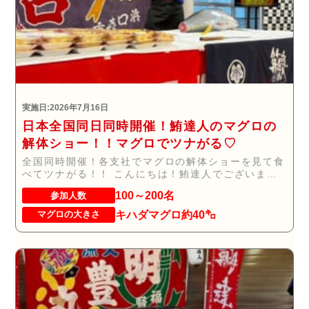
実施日:2026年7月16日
日本全国同日同時開催！鮪達人のマグロの
解体ショー！！マグロでツナがる♡
全国同時開催！各支社でマグロの解体ショーを見て食
べてツナがる！！ こんにちは！鮪達人でございま
す。...
100～200名
参加人数
キハダマグロ約40㌔
マグロの大きさ