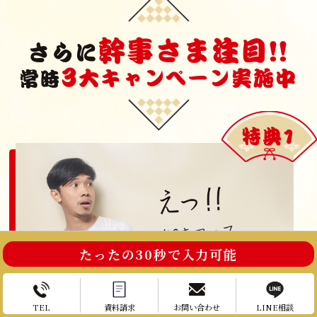
幹事さま注目!!
さらに
3
大キャンペーン実施中
常時
特典1
たったの30秒で入力可能
TEL
資料請求
お問い合わせ
LINE相談