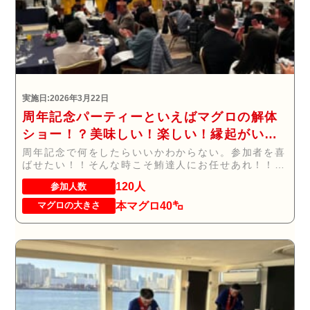
実施日:2026年3月22日
周年記念パーティーといえばマグロの解体
ショー！？美味しい！楽しい！縁起がい
い！
周年記念で何をしたらいいかわからない。参加者を喜
ばせたい！！そんな時こそ鮪達人にお任せあれ！！！
...
120人
参加人数
本マグロ40㌔
マグロの大きさ