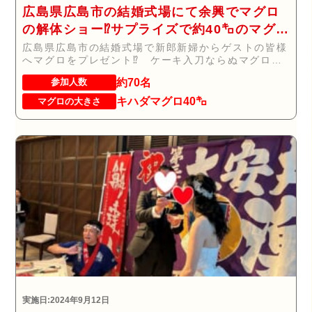
広島県広島市の結婚式場にて余興でマグロ
の解体ショー⁉サプライズで約40㌔のマグロ
が登場！！！
広島県広島市の結婚式場で新郎新婦からゲストの皆様
へマグロをプレゼント⁉ ケーキ入刀ならぬマグロの
入刀...
約70名
参加人数
キハダマグロ40㌔
マグロの大きさ
実施日:2024年9月12日