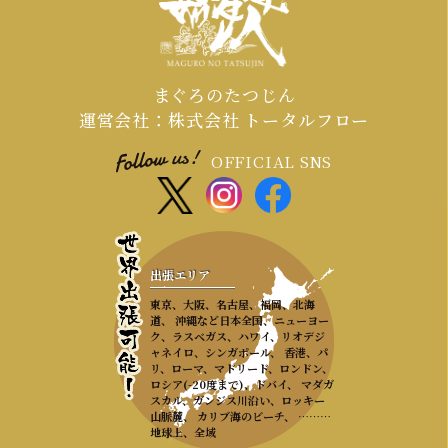
ださい。
まぐろのたつじん
運営会社：株式会社 トータルフロー
OFFICIAL SNS
出張エリア
東京、大阪、名古屋、福岡、北海
道、 沖縄など日本全国、ニューヨー
ク、ラスベガス、ハワイ、リオデジ
ャネイロ、シンガポール、 香港、パ
リ、ローマ、マドリード、ロンドン、
ロシア(-20度まで)、ドバイ、 マダガ
スカル、ガンジス川沿い、ロッキー
山脈麓、 カリブ海のビーチ、 ………
地球上、全域