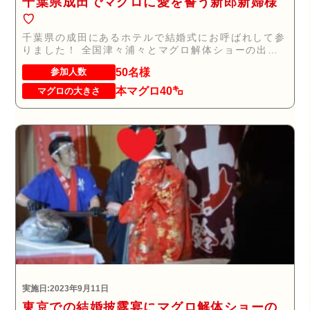
千葉県成田でマグロに愛を誓う新郎新婦様
♡
千葉県の成田にあるホテルで結婚式にお呼ばれして参
りました！ 全国津々浦々とマグロ解体ショーの出張
ケ...
50名様
参加人数
本マグロ40㌔
マグロの大きさ
実施日:2023年9月11日
東京での結婚披露宴にマグロ解体ショーの