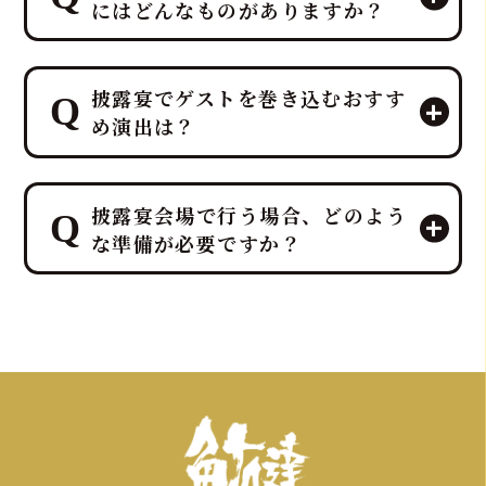
にはどんなものがありますか？
マグロ解体ショーのパイオニア「鮪達
披露宴でゲストを巻き込むおすす
人」は、「幸せを呼ぶ魚」マグロを最
め演出は？
大限に活かし、マグロ入刀式や「愛の
マグロバイト」などの特別なゲスト参
加型演出を、ホテルレベルのプロの演
鮪達人では、40kg以上の生マグロの入
出力とノウハウで司会者・プランナー
披露宴会場で行う場合、どのよう
刀や記念撮影タイムなど、ゲスト参加
と連携し、お二人の門出を完璧にサポ
な準備が必要ですか？
型の贅沢でエンターテイメント性の高
ートします。
いサプライズ演出を、ホテルレベルの
おもてなしを熟知したプロのディレク
鮪達人のマグロ解体ショーは、「幸せ
ターが司会者やプランナーと連携し、
を呼ぶ魚」として縁起の良いサプライ
スムーズかつ感動的に実現すること
ズ演出であり、結婚披露宴でも非常に
で、「こんな結婚式は初めて！」と言
人気です。出張ケータリング日本一の
われるような特別な体験を提供しま
実績を持つ私たちが、会場となるホテ
す。
ルや式場との連携も含め、スムーズな準
備をサポートいたしますのでご安心く