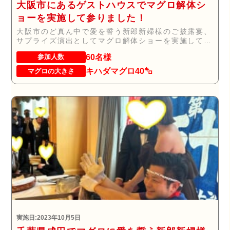
大阪市にあるゲストハウスでマグロ解体シ
ョーを実施して参りました！
大阪市のど真ん中で愛を誓う新郎新婦様のご披露宴、
サプライズ演出としてマグロ解体ショーを実施して参
りま...
60名様
参加人数
キハダマグロ40㌔
マグロの大きさ
実施日:2023年10月5日