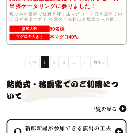
出張ケータリングに参りました！
煌びやか空間で颯爽と輝く生マグロ！非日常空間での
非日常演出です！ 今回のご依頼は会場様からお問い
合...
50名様
参加人数
本マグロ40㌔
マグロの大きさ
1 / 9
1
2
3
...
»
最後 »
結婚式・披露宴でのご利用につ
いて
一覧を見る
新郎新婦が参加できる演出の工夫