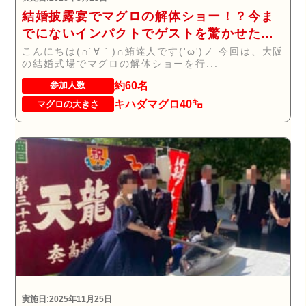
結婚披露宴でマグロの解体ショー！？今ま
でにないインパクトでゲストを驚かせたい
方へオススメ！！
こんにちは(∩´∀｀)∩鮪達人です('ω')ノ 今回は、大阪
の結婚式場でマグロの解体ショーを行...
約60名
参加人数
キハダマグロ40㌔
マグロの大きさ
実施日:2025年11月25日