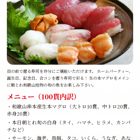
目の前で握る寿司を存分にご堪能いただけます。 ホームパーティー、
誕生日、記念日、合コンを握り寿司で彩る！ 生の本マグロをメイン
に朝とれ和歌山地物の旬の魚をお楽しみ下さい。
メニュー（100貫内訳）
・和歌山串本産生本マグロ（大トロ10貫、中トロ20貫、
赤身20貫）
・本日朝とれ旬の白身（タイ、ハマチ、ヒラメ、カンパ
チなど）
・サーモン、海老、烏賊、タコ、いくら、うなぎ、あな