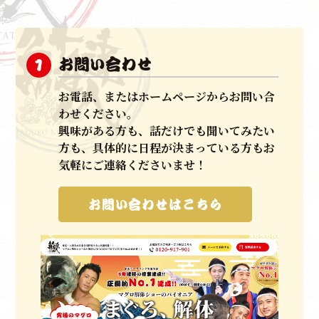
元ホテルマンによって企画立案されたマグロ解体ショ
ーは、
お問い合わせ
1
きめ細やかで丁寧な応対、
スムーズな現場はお客様の
お電話、またはホームページからお問い合
手間を
わせください。
すべて無くし、ＭＣを同行させ、マグロ入刀式やマグ
興味がある方も、話だけでも聞いてみたい
ロ
方も、具体的に日程が決まっている方もお
クイズ（競りのイメージ）など
ゲストの皆さまにもご
気軽にご連絡くださいませ！
参加いた
だける他にはない唯一無二のマグロ解体ショーです。
お問い合わせはこちら
いわばエンターテイメントに進化させた
パイオニアだと自負しております。
お祝い、集客イベントやパーティーなど、御目出度い
日には、