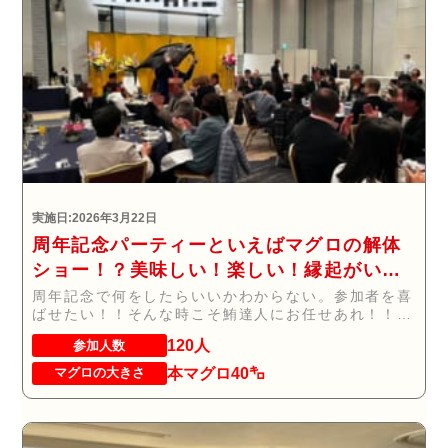
実施日:2026年3月22日
周年記念パーティーといえばマグロの解体
ショー！？美味しい！楽しい！縁起がい
い！
周年記念で何をしたらいいかわからない。参加者を喜
ばせたい！！そんな時こそ鮪達人にお任せあれ！！！
...
120人
参加人数
本マグロ40㌔
マグロの大きさ