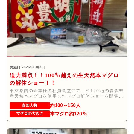
実施日:2026年6月2日
迫力満点！！100㌔越えの生天然本マグロ
の解体ショー！！
東京都内の企業様の社員食堂にて、約120kgの青森県
産天然本マグロを使用したマグロ解体ショーを開催
い...
約100～150人
参加人数
本マグロ約120㌔
マグロの大きさ