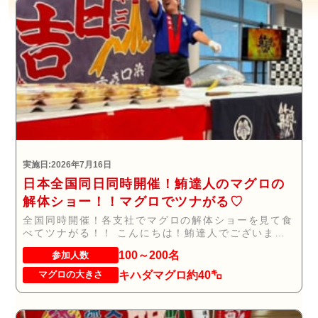
実施日:2026年7月16日
日本全国同日同時開催！鮪達人のマグロの
解体ショー！！マグロでツナがる♡
全国同時開催！各支社でマグロの解体ショーを見て食
べてツナがる！！ こんにちは！鮪達人でございま
す。...
100～200名
参加人数
キハダマグロ約40㌔
マグロの大きさ