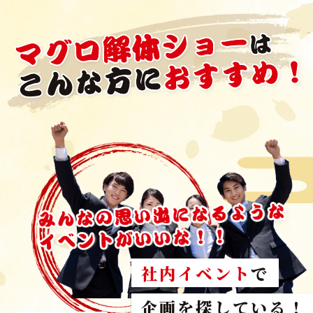
社内イベント
で
スタッフが参加した
企画を探している！