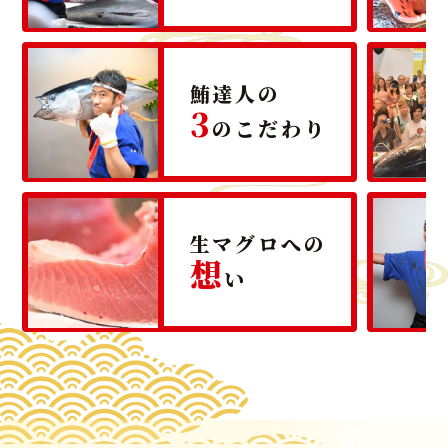
鮪達人の
3
のこだわり
生マグロへの
想
い