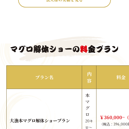
マグロ解体ショーの
料
金プラン
内
プラン名
料金
容
本
マ
グ
ロ
￥360,000~
大漁本マグロ解体ショープラン
20キ
（税込：396,00
ロ～