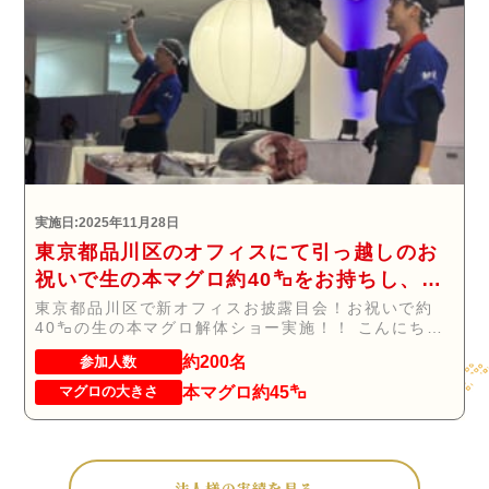
実施日:2025年11月28日
東京都品川区のオフィスにて引っ越しのお
祝いで生の本マグロ約40㌔をお持ちし、マ
グロの解体ショーを行いお祝いしてまいり
東京都品川区で新オフィスお披露目会！お祝いで約
40㌔の生の本マグロ解体ショー実施！！ こんにち
ました
は！...
約200名
参加人数
本マグロ約45㌔
マグロの大きさ
法人様の実績を見る