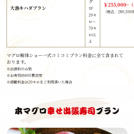
グ
￥255,000~
大漁キハダプラン
ロ
（税込：280,50
20キ
ロ～
70キ
ロ以
上
マグロ解体ショー一式コミコミプラン料金に全て含まれて
おります。
※出張料のみ別
※お寿司約400貫目安
※掲載料金は20キロをご利用頂いた場合
本マグロ
幸せ出張寿司
プラン