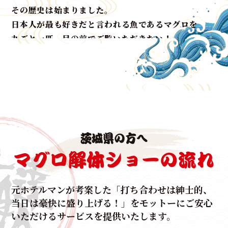
その歴史は始まりました。
日本人が最も好きだと言われる魚であるマグロを
丸ごと一匹、目の前でご覧いただきたい！
生マグロの水揚げで有数の漁港を誇る本場和歌山よ
り、
生マグロをもっとたくさん知ってもらたい！
という想いをマグロ解体ショーというスタイルを確
立。
法人様の周年行事、ご結婚披露宴、集客イベントな
茨城県の方へ
ど、
様々なシチュエーションでご利用いただいておりま
マグロ解体ショーの流れ
す。
いずれも出席者は前年をオーバーするほど、これまで
元ホテルマンが考案した
「打ち合わせは紳士的、
に
当日は豪快に盛り上げる！」をモットーに
ご安心
たくさんのお客様の集客とご利用、反響の
いただけるサービスを提供いたします。
お言葉をいただいて参りました。