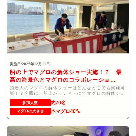
実施日:2025年12月11日
船の上でマグロの解体ショー実施！？ 最
高の海景色とマグロのコラボレーショ
ン！！！
鮪達人のマグロの解体ショーはどんなとこでも実施可
能！？今回は、船上パーティーにてマグロの解体ショ
ー(...
約70名
参加人数
本マグロ40㌔
マグロの大きさ