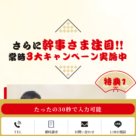
幹事さま注目!!
さらに
3
大キャンペーン実施中
常時
特典1
たったの30秒で入力可能
TEL
資料請求
お問い合わせ
LINE相談