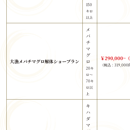
150
キロ
以上
メ
バ
チ
マ
グ
￥290,000~
大漁メバチマグロ解体ショープラン
ロ
（税込：319,000
20キ
ロ～
70キ
ロ以
上
キ
ハ
ダ
マ