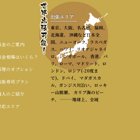
出張エリア
東京、大阪、名古屋、福岡、
北海道、 沖縄など日本全
国、ニューヨーク、ラスベガ
 料金のご案内
ス、ハワイ、リオデジャネイ
ロ、シンガポール、 香港、パ
 料金相場はいくら？
リ、ローマ、マドリード、ロ
 料理のオプション
ンドン、ロシア(-20度ま
で)、ドバイ、 マダガスカ
 出張寿司プラン
ル、ガンジス川沿い、ロッキ
ー山脈麓、 カリブ海のビー
 職人のご紹介
チ、 ………地球上、全域
 対応エリア