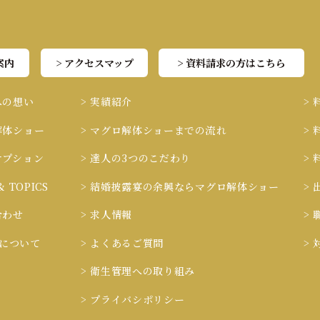
案内
> アクセスマップ
> 資料請求の方はこちら
への想い
> 実績紹介
>
解体ショー
> マグロ解体ショーまでの流れ
>
オプション
> 達人の3つのこだわり
>
& TOPICS
> 結婚披露宴の余興ならマグロ解体ショー
>
合わせ
> 求人情報
>
ieについて
> よくあるご質問
>
> 衛生管理への取り組み
> プライバシポリシー