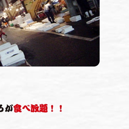
ろが
食べ放題！！