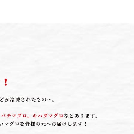
前！
んどが冷凍されたもの…。
。
メバチマグロ、キハダマグロ
などあります。
いマグロを皆様の元へお届けします！