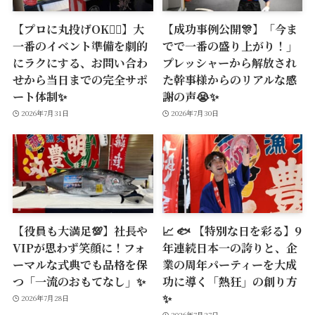
【プロに丸投げOK🙆‍♂️】大
【成功事例公開🎊】「今ま
一番のイベント準備を劇的
でで一番の盛り上がり！」
にラクにする、お問い合わ
プレッシャーから解放され
せから当日までの完全サポ
た幹事様からのリアルな感
ート体制✨
謝の声😭✨
2026年7月31日
2026年7月30日
【役員も大満足💯】社長や
📈 🐟 【特別な日を彩る】9
VIPが思わず笑顔に！フォ
年連続日本一の誇りと、企
ーマルな式典でも品格を保
業の周年パーティーを大成
つ「一流のおもてなし」✨
功に導く「熱狂」の創り方
✨
2026年7月28日
2026年7月27日