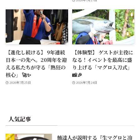
【進化し続ける】 9年連続
【体験型】 ゲストが主役に
日本一の先へ。20周年を迎
なる！イベントを最高に盛
える私たちが守る「熱狂の
り上げる「マグロ入刀式」
核心」 🚀✨
📸🎉
2026年7月25日
2026年7月24日
人気記事
鮪達人が説明する『生マグロと冷