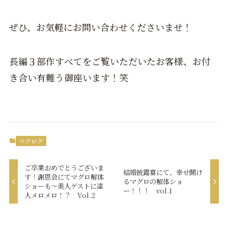
ぜひ、お気軽にお問い合わせくださいませ！
長編３部作すべてをご覧いただいたお客様、お付
き合い有難う御座います！笑
マグログ
ご卒業おめでとうございま
結婚披露宴にて、幸せ開け
す！謝恩会にてマグロ解体
るマグロの解体ショ
ショーも～美人ゲストに達
ー！！！ vol.1
人メロメロ！？ Vol.2