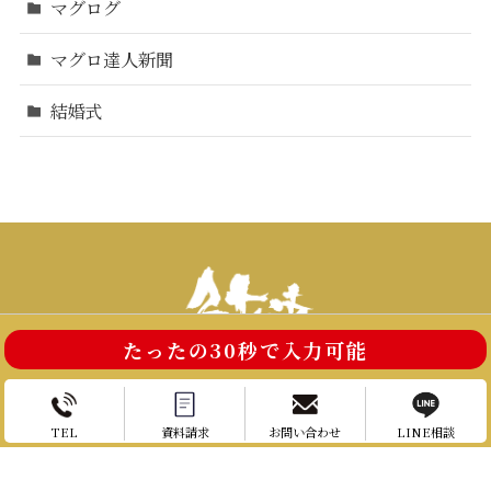
マグログ
マグロ達人新聞
結婚式
たったの30秒で入力可能
お電話はこちら
お問い合わせ
TEL
資料請求
お問い合わせ
LINE相談
まぐろのたつじん
運営会社：株式会社 トータルフロー