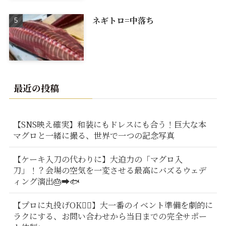
ネギトロ=中落ち
最近の投稿
【SNS映え確実】和装にもドレスにも合う！巨大な本
マグロと一緒に撮る、世界で一つの記念写真
【ケーキ入刀の代わりに】大迫力の「マグロ入
刀」！？会場の空気を一変させる最高にバズるウェデ
ィング演出🎂➡️🐟
【プロに丸投げOK🙆‍♂️】大一番のイベント準備を劇的に
ラクにする、お問い合わせから当日までの完全サポー