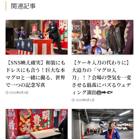
関連記事
【SNS映え確実】和装にも
【ケーキ入刀の代わりに】
ドレスにも合う！巨大な本
大迫力の「マグロ入
マグロと一緒に撮る、世界
刀」！？会場の空気を一変
で一つの記念写真
させる最高にバズるウェデ
ィング演出🎂➡️🐟
2026年8月4日
2026年8月1日