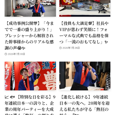
【成功事例公開🎊】「今ま
【役員も大満足💯】社長や
でで一番の盛り上がり！」
VIPが思わず笑顔に！フォ
プレッシャーから解放され
ーマルな式典でも品格を保
た幹事様からのリアルな感
つ「一流のおもてなし」✨
謝の声😭✨
2026年7月28日
2026年7月30日
📈 🐟 【特別な日を彩る】9
【進化し続ける】 9年連続
年連続日本一の誇りと、企
日本一の先へ。20周年を迎
業の周年パーティーを大成
える私たちが守る「熱狂の