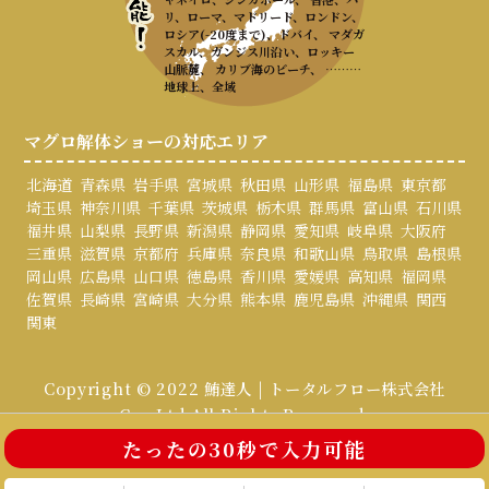
リ、ローマ、マドリード、ロンドン、
ロシア(-20度まで)、ドバイ、 マダガ
スカル、ガンジス川沿い、ロッキー
山脈麓、 カリブ海のビーチ、 ………
地球上、全域
マグロ解体ショーの対応エリア
北海道
青森県
岩手県
宮城県
秋田県
山形県
福島県
東京都
埼玉県
神奈川県
千葉県
茨城県
栃木県
群馬県
富山県
石川県
福井県
山梨県
長野県
新潟県
静岡県
愛知県
岐阜県
大阪府
三重県
滋賀県
京都府
兵庫県
奈良県
和歌山県
鳥取県
島根県
岡山県
広島県
山口県
徳島県
香川県
愛媛県
高知県
福岡県
佐賀県
長崎県
宮崎県
大分県
熊本県
鹿児島県
沖縄県
関西
関東
Copyright © 2022 鮪達人 | トータルフロー株式会社
Co., Ltd All Rights Reserved.
たったの30秒で入力可能