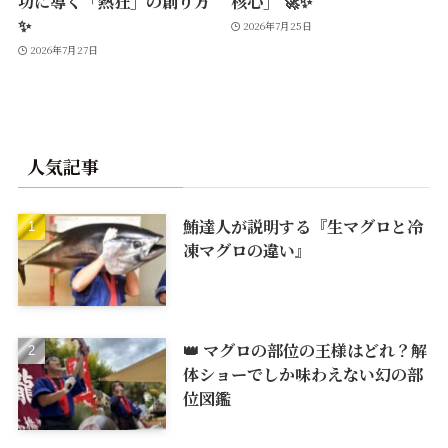
功に導く「熱狂」の創り方
核心」 🚀✨
✨
2026年7月25日
2026年7月27日
人気記事
鮪達人が説明する『生マグロと冷
凍マグロの違い』
👑 マグロの部位の王様はどれ？解
体ショーでしか味わえない幻の部
位図鑑