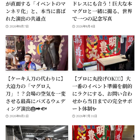
が直面する「イベントのマ
ドレスにも合う！巨大な本
ンネリ化」と、本当に喜ば
マグロと一緒に撮る、世界
れた演出の共通点
で一つの記念写真
2026年8月7日
2026年8月4日
【ケーキ入刀の代わりに】
【プロに丸投げOK🙆‍♂️】大
大迫力の「マグロ入
一番のイベント準備を劇的
刀」！？会場の空気を一変
にラクにする、お問い合わ
させる最高にバズるウェデ
せから当日までの完全サポ
ィング演出🎂➡️🐟
ート体制✨
2026年8月1日
2026年7月31日