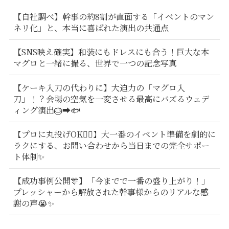
【自社調べ】幹事の約8割が直面する「イベントのマン
ネリ化」と、本当に喜ばれた演出の共通点
【SNS映え確実】和装にもドレスにも合う！巨大な本
マグロと一緒に撮る、世界で一つの記念写真
【ケーキ入刀の代わりに】大迫力の「マグロ入
刀」！？会場の空気を一変させる最高にバズるウェデ
ィング演出🎂➡️🐟
【プロに丸投げOK🙆‍♂️】大一番のイベント準備を劇的に
ラクにする、お問い合わせから当日までの完全サポー
ト体制✨
【成功事例公開🎊】「今までで一番の盛り上がり！」
プレッシャーから解放された幹事様からのリアルな感
謝の声😭✨