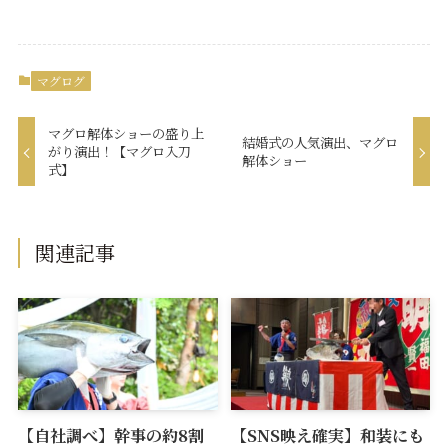
マグログ
マグロ解体ショーの盛り上
結婚式の人気演出、マグロ
がり演出！【マグロ入刀
解体ショー
式】
関連記事
【自社調べ】幹事の約8割
【SNS映え確実】和装にも