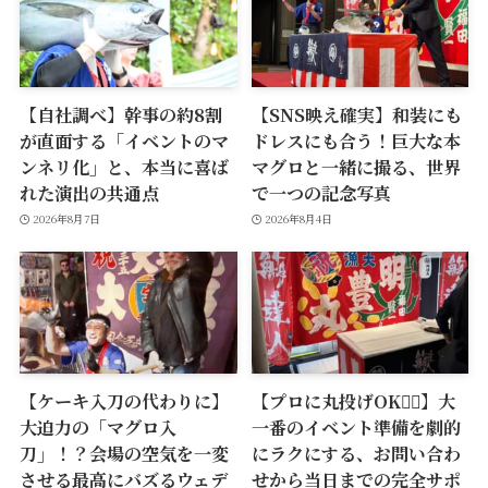
【自社調べ】幹事の約8割
【SNS映え確実】和装にも
が直面する「イベントのマ
ドレスにも合う！巨大な本
ンネリ化」と、本当に喜ば
マグロと一緒に撮る、世界
れた演出の共通点
で一つの記念写真
2026年8月7日
2026年8月4日
【ケーキ入刀の代わりに】
【プロに丸投げOK🙆‍♂️】大
大迫力の「マグロ入
一番のイベント準備を劇的
刀」！？会場の空気を一変
にラクにする、お問い合わ
させる最高にバズるウェデ
せから当日までの完全サポ