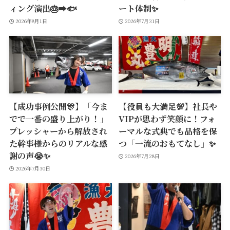
ィング演出🎂➡️🐟
ート体制✨
2026年8月1日
2026年7月31日
【成功事例公開🎊】「今ま
【役員も大満足💯】社長や
でで一番の盛り上がり！」
VIPが思わず笑顔に！フォ
プレッシャーから解放され
ーマルな式典でも品格を保
た幹事様からのリアルな感
つ「一流のおもてなし」✨
謝の声😭✨
2026年7月28日
2026年7月30日