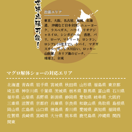
出張エリア
東京、大阪、名古屋、福岡、北海
道、 沖縄など日本全国、ニューヨー
ク、ラスベガス、ハワイ、リオデジ
ャネイロ、シンガポール、 香港、パ
リ、ローマ、マドリード、ロンドン、
ロシア(-20度まで)、ドバイ、 マダガ
スカル、ガンジス川沿い、ロッキー
山脈麓、 カリブ海のビーチ、 ………
地球上、全域
マグロ解体ショーの対応エリア
北海道
青森県
岩手県
宮城県
秋田県
山形県
福島県
東京都
埼玉県
神奈川県
千葉県
茨城県
栃木県
群馬県
富山県
石川県
福井県
山梨県
長野県
新潟県
静岡県
愛知県
岐阜県
大阪府
三重県
滋賀県
京都府
兵庫県
奈良県
和歌山県
鳥取県
島根県
岡山県
広島県
山口県
徳島県
香川県
愛媛県
高知県
福岡県
佐賀県
長崎県
宮崎県
大分県
熊本県
鹿児島県
沖縄県
関西
関東