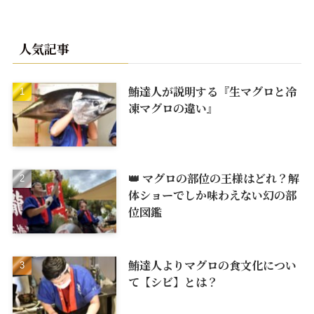
人気記事
鮪達人が説明する『生マグロと冷
凍マグロの違い』
👑 マグロの部位の王様はどれ？解
体ショーでしか味わえない幻の部
位図鑑
鮪達人よりマグロの食文化につい
て【シビ】とは？