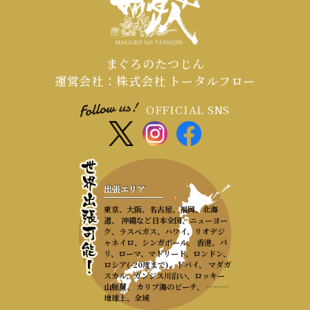
まぐろのたつじん
運営会社：株式会社 トータルフロー
OFFICIAL SNS
出張エリア
東京、大阪、名古屋、福岡、北海
道、 沖縄など日本全国、ニューヨー
ク、ラスベガス、ハワイ、リオデジ
ャネイロ、シンガポール、 香港、パ
リ、ローマ、マドリード、ロンドン、
ロシア(-20度まで)、ドバイ、 マダガ
スカル、ガンジス川沿い、ロッキー
山脈麓、 カリブ海のビーチ、 ………
地球上、全域