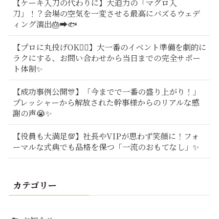
【ケーキ入刀の代わりに】大迫力の「マグロ入
刀」！？会場の空気を一変させる最高にバズるウェデ
ィング演出🎂➡️🐟
【プロに丸投げOK🙆‍♂️】大一番のイベント準備を劇的に
ラクにする、お問い合わせから当日までの完全サポー
ト体制✨
【成功事例公開🎊】「今までで一番の盛り上がり！」
プレッシャーから解放された幹事様からのリアルな感
謝の声😭✨
【役員も大満足💯】社長やVIPが思わず笑顔に！フォ
ーマルな式典でも品格を保つ「一流のおもてなし」✨
カテゴリー