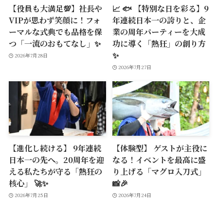
【役員も大満足💯】社長や
📈 🐟 【特別な日を彩る】9
VIPが思わず笑顔に！フォ
年連続日本一の誇りと、企
ーマルな式典でも品格を保
業の周年パーティーを大成
つ「一流のおもてなし」✨
功に導く「熱狂」の創り方
✨
2026年7月28日
2026年7月27日
【進化し続ける】 9年連続
【体験型】 ゲストが主役に
日本一の先へ。20周年を迎
なる！イベントを最高に盛
える私たちが守る「熱狂の
り上げる「マグロ入刀式」
核心」 🚀✨
📸🎉
2026年7月25日
2026年7月24日