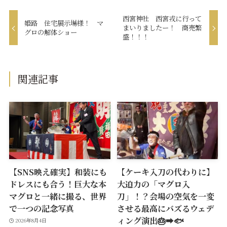
西宮神社 西宮戎に行って
姫路 住宅展示場様！ マ
まいりましたー！ 商売繁
グロの解体ショー
盛！！！
関連記事
【SNS映え確実】和装にも
【ケーキ入刀の代わりに】
ドレスにも合う！巨大な本
大迫力の「マグロ入
マグロと一緒に撮る、世界
刀」！？会場の空気を一変
で一つの記念写真
させる最高にバズるウェデ
ィング演出🎂➡️🐟
2026年8月4日