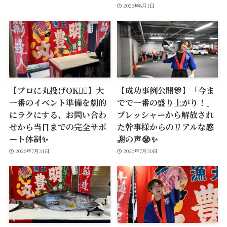
2026年8月1日
【プロに丸投げOK🙆‍♂️】大
【成功事例公開🎊】「今ま
一番のイベント準備を劇的
でで一番の盛り上がり！」
にラクにする、お問い合わ
プレッシャーから解放され
せから当日までの完全サポ
た幹事様からのリアルな感
ート体制✨
謝の声😭✨
2026年7月31日
2026年7月30日