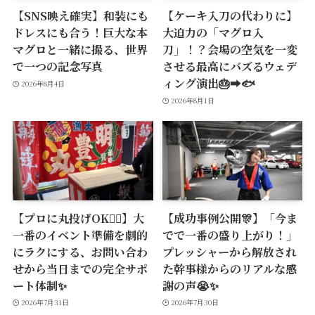
【SNS映え確実】和装にも
【ケーキ入刀の代わりに】
ドレスにも合う！巨大な本
大迫力の「マグロ入
マグロと一緒に撮る、世界
刀」！？会場の空気を一変
で一つの記念写真
させる最高にバズるウェデ
ィング演出🎂➡️🐟
2026年8月4日
2026年8月1日
【プロに丸投げOK🙆‍♂️】大
【成功事例公開🎊】「今ま
一番のイベント準備を劇的
でで一番の盛り上がり！」
にラクにする、お問い合わ
プレッシャーから解放され
せから当日までの完全サポ
た幹事様からのリアルな感
ート体制✨
謝の声😭✨
2026年7月31日
2026年7月30日