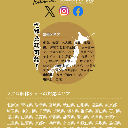
OFFICIAL SNS
出張エリア
東京、大阪、名古屋、福岡、北海
道、 沖縄など日本全国、ニューヨー
ク、ラスベガス、ハワイ、リオデジ
ャネイロ、シンガポール、 香港、パ
リ、ローマ、マドリード、ロンドン、
ロシア(-20度まで)、ドバイ、 マダガ
スカル、ガンジス川沿い、ロッキー
山脈麓、 カリブ海のビーチ、 ………
地球上、全域
マグロ解体ショーの対応エリア
北海道
青森県
岩手県
宮城県
秋田県
山形県
福島県
東京都
埼玉県
神奈川県
千葉県
茨城県
栃木県
群馬県
富山県
石川県
福井県
山梨県
長野県
新潟県
静岡県
愛知県
岐阜県
大阪府
三重県
滋賀県
京都府
兵庫県
奈良県
和歌山県
鳥取県
島根県