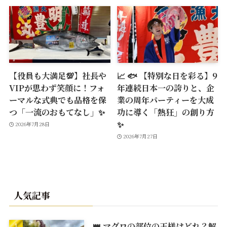
【役員も大満足💯】社長や
📈 🐟 【特別な日を彩る】9
VIPが思わず笑顔に！フォ
年連続日本一の誇りと、企
ーマルな式典でも品格を保
業の周年パーティーを大成
つ「一流のおもてなし」✨
功に導く「熱狂」の創り方
✨
2026年7月28日
2026年7月27日
人気記事
👑 マグロの部位の王様はどれ？解