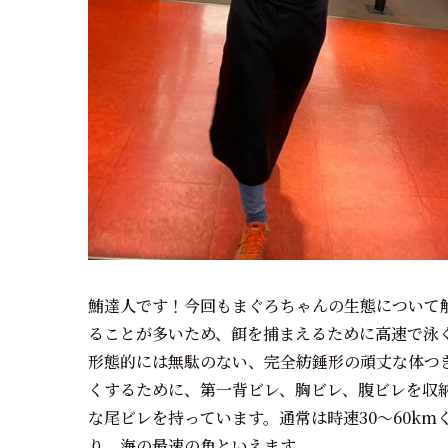
鮪達人です！今回もまぐろちゃんの生態について
ることが多いため、餌を捕まえるために高速で泳
形態的には無駄のない、完全紡錘形の頑丈な体つ
くするために、第一背ビレ、胸ビレ、腹ビレを収納
な尾ビレを持っています。通常は時速30～60km
り、海の最速の魚といえます。