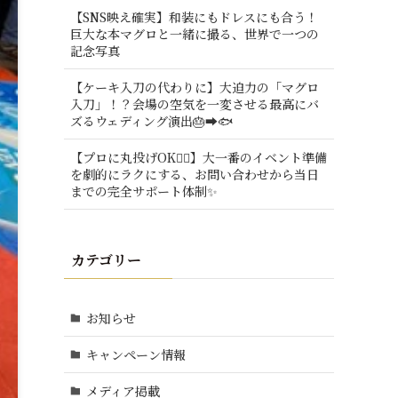
【SNS映え確実】和装にもドレスにも合う！
巨大な本マグロと一緒に撮る、世界で一つの
記念写真
【ケーキ入刀の代わりに】大迫力の「マグロ
入刀」！？会場の空気を一変させる最高にバ
ズるウェディング演出🎂➡️🐟
【プロに丸投げOK🙆‍♂️】大一番のイベント準備
を劇的にラクにする、お問い合わせから当日
までの完全サポート体制✨
カテゴリー
お知らせ
キャンペーン情報
メディア掲載