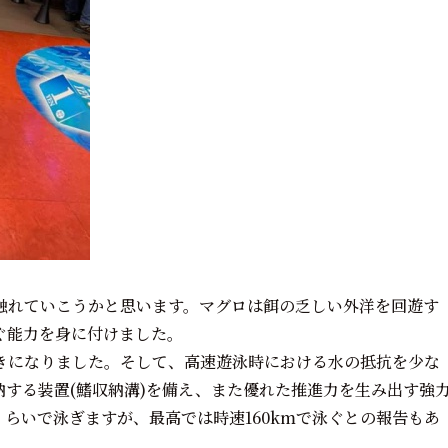
触れていこうかと思います。マグロは餌の乏しい外洋を回遊す
ぐ能力を身に付けました。
きになりました。そして、高速遊泳時における水の抵抗を少な
する装置(鰭収納溝)を備え、また優れた推進力を生み出す強
くらいで泳ぎますが、最高では時速160kmで泳ぐとの報告もあ