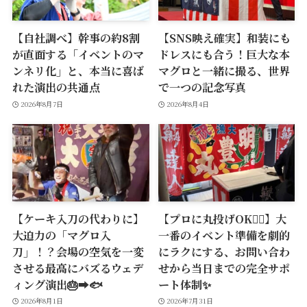
【自社調べ】幹事の約8割
【SNS映え確実】和装にも
が直面する「イベントのマ
ドレスにも合う！巨大な本
ンネリ化」と、本当に喜ば
マグロと一緒に撮る、世界
れた演出の共通点
で一つの記念写真
2026年8月7日
2026年8月4日
【ケーキ入刀の代わりに】
【プロに丸投げOK🙆‍♂️】大
大迫力の「マグロ入
一番のイベント準備を劇的
刀」！？会場の空気を一変
にラクにする、お問い合わ
させる最高にバズるウェデ
せから当日までの完全サポ
ィング演出🎂➡️🐟
ート体制✨
2026年8月1日
2026年7月31日