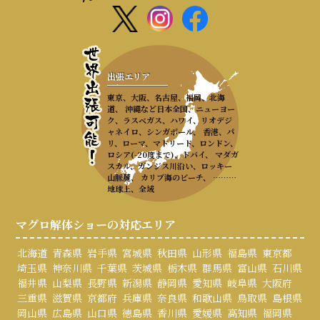
出張エリア
東京、大阪、名古屋、福岡、北海
道、 沖縄など日本全国、ニューヨー
ク、ラスベガス、ハワイ、リオデジ
ャネイロ、シンガポール、 香港、パ
リ、ローマ、マドリード、ロンドン、
ロシア(-20度まで)、ドバイ、 マダガ
スカル、ガンジス川沿い、ロッキー
山脈麓、 カリブ海のビーチ、 ………
地球上、全域
マグロ解体ショーの対応エリア
北海道
青森県
岩手県
宮城県
秋田県
山形県
福島県
東京都
埼玉県
神奈川県
千葉県
茨城県
栃木県
群馬県
富山県
石川県
福井県
山梨県
長野県
新潟県
静岡県
愛知県
岐阜県
大阪府
三重県
滋賀県
京都府
兵庫県
奈良県
和歌山県
鳥取県
島根県
岡山県
広島県
山口県
徳島県
香川県
愛媛県
高知県
福岡県