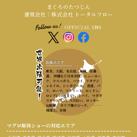
まぐろのたつじん
運営会社：株式会社 トータルフロー
OFFICIAL SNS
出張エリア
東京、大阪、名古屋、福岡、北海
道、 沖縄など日本全国、ニューヨー
ク、ラスベガス、ハワイ、リオデジ
ャネイロ、シンガポール、 香港、パ
リ、ローマ、マドリード、ロンドン、
ロシア(-20度まで)、ドバイ、 マダガ
スカル、ガンジス川沿い、ロッキー
山脈麓、 カリブ海のビーチ、 ………
地球上、全域
マグロ解体ショーの対応エリア