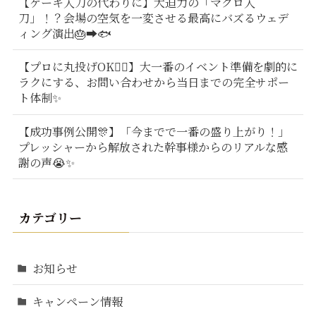
【ケーキ入刀の代わりに】大迫力の「マグロ入
刀」！？会場の空気を一変させる最高にバズるウェデ
ィング演出🎂➡️🐟
【プロに丸投げOK🙆‍♂️】大一番のイベント準備を劇的に
ラクにする、お問い合わせから当日までの完全サポー
ト体制✨
【成功事例公開🎊】「今までで一番の盛り上がり！」
プレッシャーから解放された幹事様からのリアルな感
謝の声😭✨
カテゴリー
お知らせ
キャンペーン情報