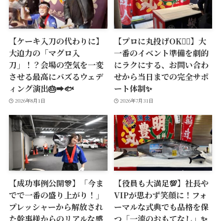
【ケーキ入刀の代わりに】
【プロに丸投げOK🙆‍♂️】大
大迫力の「マグロ入
一番のイベント準備を劇的
刀」！？会場の空気を一変
にラクにする、お問い合わ
させる最高にバズるウェデ
せから当日までの完全サポ
ィング演出🎂➡️🐟
ート体制✨
2026年8月1日
2026年7月31日
【成功事例公開🎊】「今ま
【役員も大満足💯】社長や
でで一番の盛り上がり！」
VIPが思わず笑顔に！フォ
プレッシャーから解放され
ーマルな式典でも品格を保
た幹事様からのリアルな感
つ「一流のおもてなし」✨