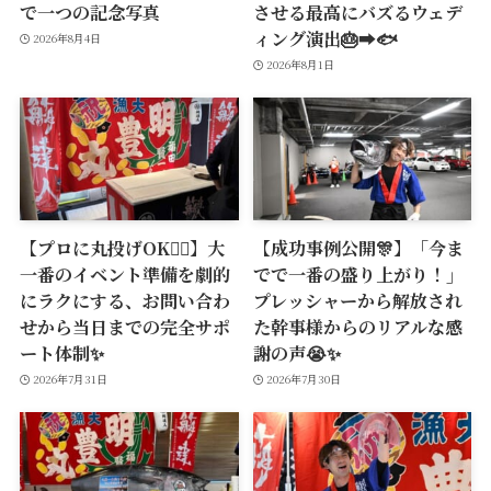
で一つの記念写真
させる最高にバズるウェデ
ィング演出🎂➡️🐟
2026年8月4日
2026年8月1日
【プロに丸投げOK🙆‍♂️】大
【成功事例公開🎊】「今ま
一番のイベント準備を劇的
でで一番の盛り上がり！」
にラクにする、お問い合わ
プレッシャーから解放され
せから当日までの完全サポ
た幹事様からのリアルな感
ート体制✨
謝の声😭✨
2026年7月31日
2026年7月30日