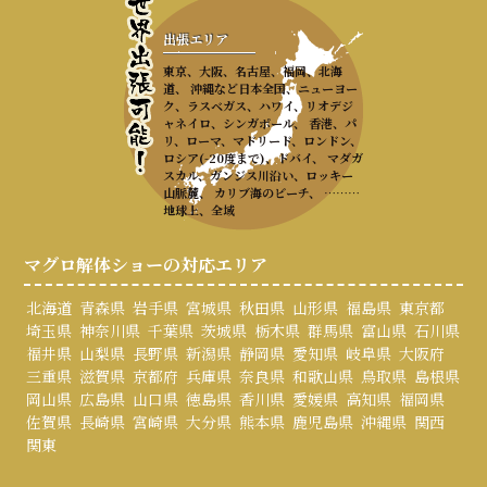
出張エリア
東京、大阪、名古屋、福岡、北海
道、 沖縄など日本全国、ニューヨー
ク、ラスベガス、ハワイ、リオデジ
ャネイロ、シンガポール、 香港、パ
リ、ローマ、マドリード、ロンドン、
ロシア(-20度まで)、ドバイ、 マダガ
スカル、ガンジス川沿い、ロッキー
山脈麓、 カリブ海のビーチ、 ………
地球上、全域
マグロ解体ショーの対応エリア
北海道
青森県
岩手県
宮城県
秋田県
山形県
福島県
東京都
埼玉県
神奈川県
千葉県
茨城県
栃木県
群馬県
富山県
石川県
福井県
山梨県
長野県
新潟県
静岡県
愛知県
岐阜県
大阪府
三重県
滋賀県
京都府
兵庫県
奈良県
和歌山県
鳥取県
島根県
岡山県
広島県
山口県
徳島県
香川県
愛媛県
高知県
福岡県
佐賀県
長崎県
宮崎県
大分県
熊本県
鹿児島県
沖縄県
関西
関東