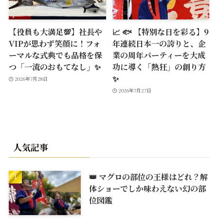
【役員も大満足💯】社長や
📈 🐟 【特別な日を彩る】9
VIPが思わず笑顔に！フォ
年連続日本一の誇りと、企
ーマルな式典でも品格を保
業の周年パーティーを大成
つ「一流のおもてなし」✨
功に導く「熱狂」の創り方
✨
2026年7月28日
2026年7月27日
人気記事
👑 マグロの部位の王様はどれ？解
体ショーでしか味わえない幻の部
位図鑑