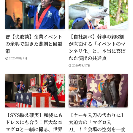
🚨【失敗談】企業イベント
【自社調べ】幹事の約8割
の余興で起きた悲劇と回避
が直面する「イベントのマ
策
ンネリ化」と、本当に喜ば
れた演出の共通点
2026年8月8日
2026年8月7日
【SNS映え確実】和装にも
【ケーキ入刀の代わりに】
ドレスにも合う！巨大な本
大迫力の「マグロ入
マグロと一緒に撮る、世界
刀」！？会場の空気を一変