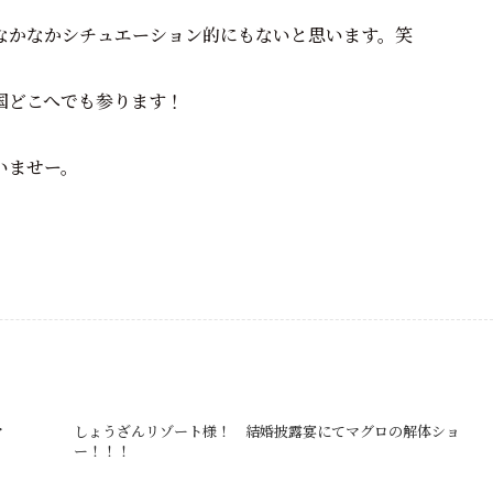
なかなかシチュエーション的にもないと思います。笑
国どこへでも参ります！
いませー。
マ
しょうざんリゾート様！ 結婚披露宴にてマグロの解体ショ
ー！！！