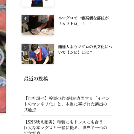
本マグロで一番高価な部位が
「カマトロ」！！！
鮪達人よりマグロの食文化につ
いて【シビ】とは？
最近の投稿
【自社調べ】幹事の約8割が直面する「イベン
トのマンネリ化」と、本当に喜ばれた演出の
共通点
【SNS映え確実】和装にもドレスにも合う！
巨大な本マグロと一緒に撮る、世界で一つの
記念写真