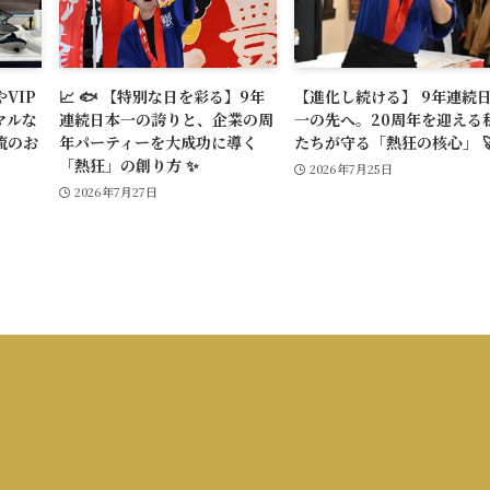
VIP
📈 🐟 【特別な日を彩る】9年
【進化し続ける】 9年連続
マルな
連続日本一の誇りと、企業の周
一の先へ。20周年を迎える
流のお
年パーティーを大成功に導く
たちが守る「熱狂の核心」 
「熱狂」の創り方 ✨
2026年7月25日
2026年7月27日