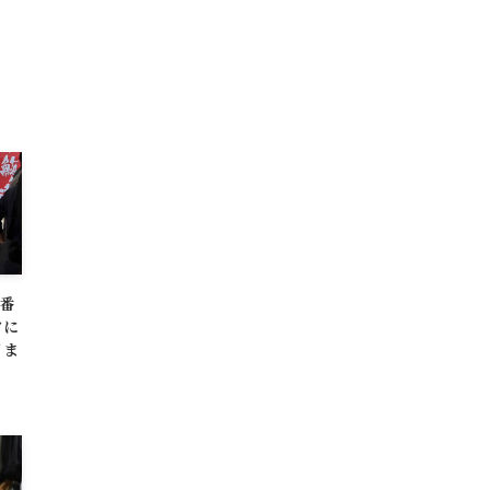
一番
クに
日ま