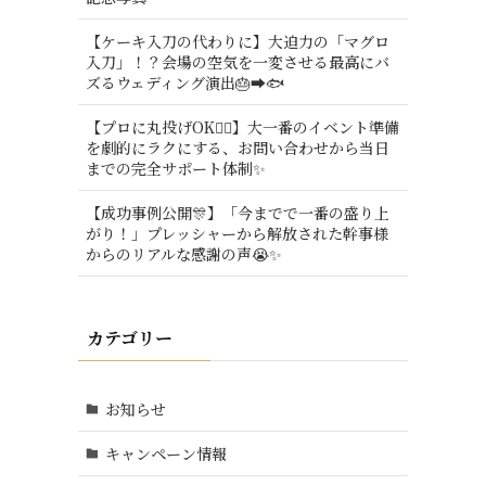
【ケーキ入刀の代わりに】大迫力の「マグロ
入刀」！？会場の空気を一変させる最高にバ
ズるウェディング演出🎂➡️🐟
【プロに丸投げOK🙆‍♂️】大一番のイベント準備
を劇的にラクにする、お問い合わせから当日
までの完全サポート体制✨
【成功事例公開🎊】「今までで一番の盛り上
がり！」プレッシャーから解放された幹事様
からのリアルな感謝の声😭✨
カテゴリー
お知らせ
キャンペーン情報