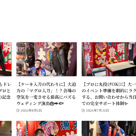
もドレ
【ケーキ入刀の代わりに】大迫
【プロに丸投げOK🙆‍♂️】大
グロと
力の「マグロ入刀」！？会場の
のイベント準備を劇的にラ
の記念
空気を一変させる最高にバズる
する、お問い合わせから当
ウェディング演出🎂➡️🐟
での完全サポート体制✨
2026年8月1日
2026年7月31日