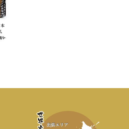
日本
私
✨
出張エリア