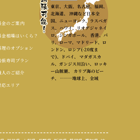
東京、大阪、名古屋、福岡、
北海道、 沖縄など日本全
国、ニューヨーク、ラスベガ
 料金のご案内
ス、ハワイ、リオデジャネイ
ロ、シンガポール、 香港、パ
 料金相場はいくら？
リ、ローマ、マドリード、ロ
 料理のオプション
ンドン、ロシア(-20度ま
で)、ドバイ、 マダガスカ
 出張寿司プラン
ル、ガンジス川沿い、ロッキ
ー山脈麓、 カリブ海のビー
 職人のご紹介
チ、 ………地球上、全域
 対応エリア