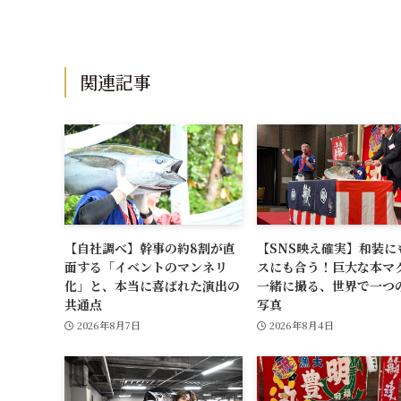
関連記事
【自社調べ】幹事の約8割が直
【SNS映え確実】和装に
面する「イベントのマンネリ
スにも合う！巨大な本マ
化」と、本当に喜ばれた演出の
一緒に撮る、世界で一つ
共通点
写真
2026年8月7日
2026年8月4日