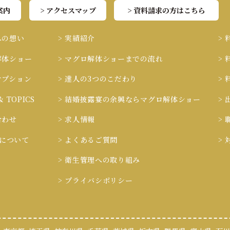
案内
> アクセスマップ
> 資料請求の方はこちら
への想い
> 実績紹介
>
解体ショー
> マグロ解体ショーまでの流れ
>
オプション
> 達人の3つのこだわり
>
& TOPICS
> 結婚披露宴の余興ならマグロ解体ショー
>
合わせ
> 求人情報
>
ieについて
> よくあるご質問
>
> 衛生管理への取り組み
> プライバシポリシー