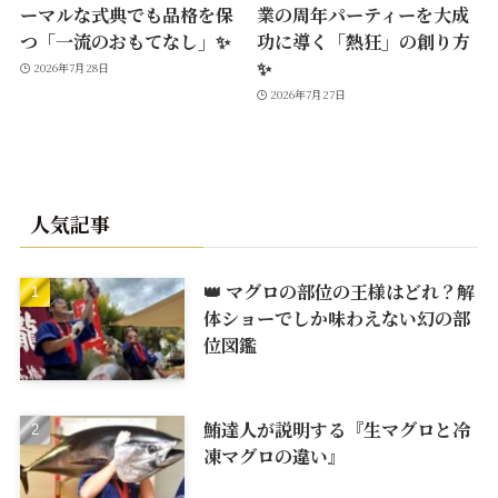
ーマルな式典でも品格を保
業の周年パーティーを大成
つ「一流のおもてなし」✨
功に導く「熱狂」の創り方
✨
2026年7月28日
2026年7月27日
人気記事
👑 マグロの部位の王様はどれ？解
体ショーでしか味わえない幻の部
位図鑑
鮪達人が説明する『生マグロと冷
凍マグロの違い』