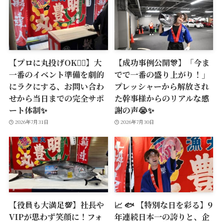
【プロに丸投げOK🙆‍♂️】大
【成功事例公開🎊】「今ま
一番のイベント準備を劇的
でで一番の盛り上がり！」
にラクにする、お問い合わ
プレッシャーから解放され
せから当日までの完全サポ
た幹事様からのリアルな感
ート体制✨
謝の声😭✨
2026年7月31日
2026年7月30日
【役員も大満足💯】社長や
📈 🐟 【特別な日を彩る】9
VIPが思わず笑顔に！フォ
年連続日本一の誇りと、企