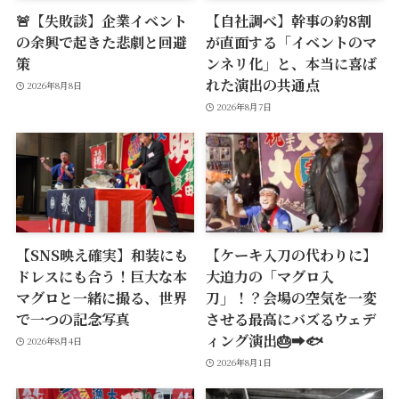
🚨【失敗談】企業イベント
【自社調べ】幹事の約8割
の余興で起きた悲劇と回避
が直面する「イベントのマ
策
ンネリ化」と、本当に喜ば
れた演出の共通点
2026年8月8日
2026年8月7日
【SNS映え確実】和装にも
【ケーキ入刀の代わりに】
ドレスにも合う！巨大な本
大迫力の「マグロ入
マグロと一緒に撮る、世界
刀」！？会場の空気を一変
で一つの記念写真
させる最高にバズるウェデ
ィング演出🎂➡️🐟
2026年8月4日
2026年8月1日