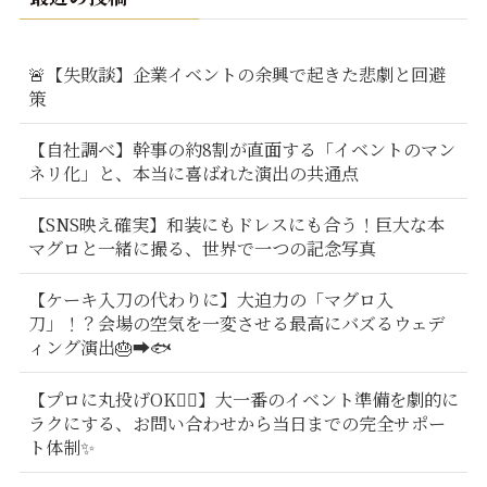
🚨【失敗談】企業イベントの余興で起きた悲劇と回避
策
【自社調べ】幹事の約8割が直面する「イベントのマン
ネリ化」と、本当に喜ばれた演出の共通点
【SNS映え確実】和装にもドレスにも合う！巨大な本
マグロと一緒に撮る、世界で一つの記念写真
【ケーキ入刀の代わりに】大迫力の「マグロ入
刀」！？会場の空気を一変させる最高にバズるウェデ
ィング演出🎂➡️🐟
【プロに丸投げOK🙆‍♂️】大一番のイベント準備を劇的に
ラクにする、お問い合わせから当日までの完全サポー
ト体制✨