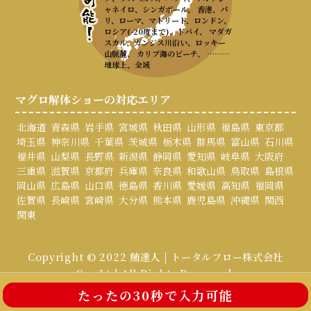
ャネイロ、シンガポール、 香港、パ
リ、ローマ、マドリード、ロンドン、
ロシア(-20度まで)、ドバイ、 マダガ
スカル、ガンジス川沿い、ロッキー
山脈麓、 カリブ海のビーチ、 ………
地球上、全域
マグロ解体ショーの対応エリア
北海道
青森県
岩手県
宮城県
秋田県
山形県
福島県
東京都
埼玉県
神奈川県
千葉県
茨城県
栃木県
群馬県
富山県
石川県
福井県
山梨県
長野県
新潟県
静岡県
愛知県
岐阜県
大阪府
三重県
滋賀県
京都府
兵庫県
奈良県
和歌山県
鳥取県
島根県
岡山県
広島県
山口県
徳島県
香川県
愛媛県
高知県
福岡県
佐賀県
長崎県
宮崎県
大分県
熊本県
鹿児島県
沖縄県
関西
関東
Copyright © 2022 鮪達人 | トータルフロー株式会社
Co., Ltd All Rights Reserved.
たったの30秒で入力可能