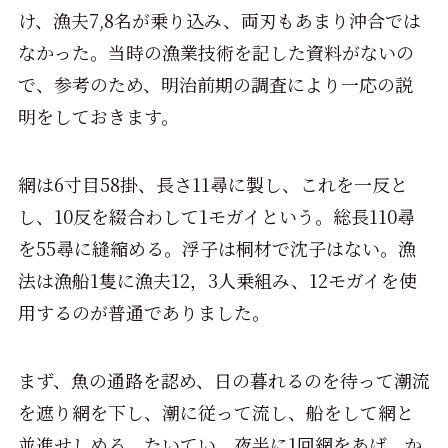
け、漁夫7,8名が乗り込み、両刃もあまり沖合では
なかった。当時の漁業技術を記した資料がないの
で、参考のため、明治前期の調査により一応の説
明をしておきます。
網は6寸目58掛、長さ11尋に製し、これを一反と
し、10反を綴合わして1モガイという。総長110尋
を55尋に縫縮める。浮子は桐材で沈子はない。漁
法は漁船1隻に漁夫12，3人乗組み、12モガイを使
用するのが普通でありました。
まず、魚の通路を認め、日の暮れるのを待って潮流
を遮り網を下し、潮に従って流し、船をして網と
並進せしめる。たいてい、夜半に1回網をあげ、か