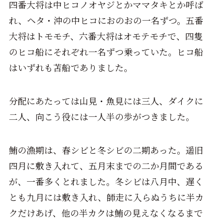
四番大将は中ヒコノオヤジとかママタキとか呼ば
れ、ヘタ・沖の中ヒコにおのおの一名ずつ。五番
大将はトモモチ、六番大将はオモテモチで、四隻
のヒコ船にそれぞれ一名ずつ乗っていた。ヒコ船
はいずれも苫船でありました。
分配にあたっては山見・魚見には三人、ダイクに
二人、向こう役には一人半の歩がつきました。
鮪の漁期は、春シビと冬シビの二期あった。遥旧
四月に敷き入れて、五月末までの二か月間である
が、一番多くとれました。冬シビは八月中、遅く
とも九月には敷き入れ、師走に入らぬうちに半カ
クだけあげ、他の半カクは鮪の見えなくなるまで