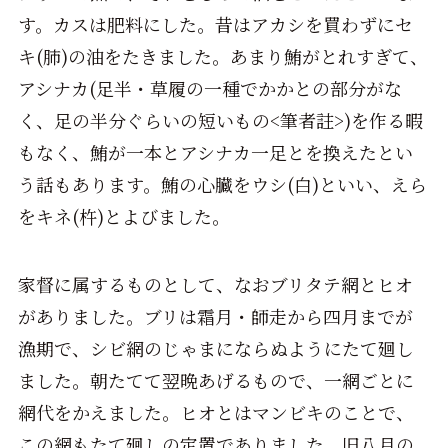
す。カスは肥料にした。昔はアカシを買わずにセ
キ(肺)の油をたきました。あまり鮪がとれすぎて、
アシナカ(足半・草履の一種でかかとの部分がな
く、足の半分ぐらいの短いもの<筆者
註
>)を作る暇
もなく、鮪が一本とアシナカ一足とを換えたとい
う話もあります。鮪の心臓をウシ(白)といい、えら
をキネ(杵)とよびました。
家督に属するものとして、なおブリタテ網とヒオ
がありました。ブリは霜月・師走から四月までが
漁期で、シビ網のじゃまにならぬようにたて廻し
ました。朝たてて翌晩あげるもので、一網ごとに
網代をかえました。ヒオとはマンビキのことで、
この網もたて廻しの定置でありました。旧八月の