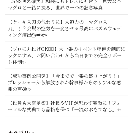
【SNS映え確実】和装にもドレスにも合う！巨大な本
マグロと一緒に撮る、世界で一つの記念写真
【ケーキ入刀の代わりに】大迫力の「マグロ入
刀」！？会場の空気を一変させる最高にバズるウェデ
ィング演出🎂➡️🐟
【プロに丸投げOK🙆‍♂️】大一番のイベント準備を劇的に
ラクにする、お問い合わせから当日までの完全サポー
ト体制✨
【成功事例公開🎊】「今までで一番の盛り上がり！」
プレッシャーから解放された幹事様からのリアルな感
謝の声😭✨
【役員も大満足💯】社長やVIPが思わず笑顔に！フォ
ーマルな式典でも品格を保つ「一流のおもてなし」✨
カテゴリー