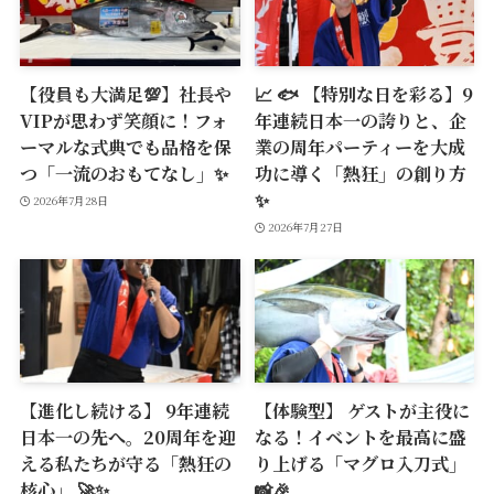
【役員も大満足💯】社長や
📈 🐟 【特別な日を彩る】9
VIPが思わず笑顔に！フォ
年連続日本一の誇りと、企
ーマルな式典でも品格を保
業の周年パーティーを大成
つ「一流のおもてなし」✨
功に導く「熱狂」の創り方
✨
2026年7月28日
2026年7月27日
【進化し続ける】 9年連続
【体験型】 ゲストが主役に
日本一の先へ。20周年を迎
なる！イベントを最高に盛
える私たちが守る「熱狂の
り上げる「マグロ入刀式」
核心」 🚀✨
📸🎉