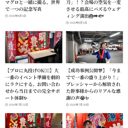
マグロと一緒に撮る、世界
刀」！？会場の空気を一変
で一つの記念写真
させる最高にバズるウェデ
ィング演出🎂➡️🐟
2026年8月4日
2026年8月1日
【プロに丸投げOK🙆‍♂️】大
【成功事例公開🎊】「今ま
一番のイベント準備を劇的
でで一番の盛り上がり！」
にラクにする、お問い合わ
プレッシャーから解放され
せから当日までの完全サポ
た幹事様からのリアルな感
ート体制✨
謝の声😭✨
2026年7月31日
2026年7月30日