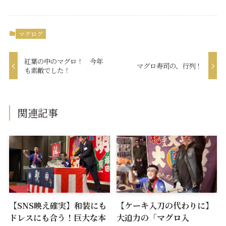
マグログ
紅葉の中のマグロ！ 今年
マグロ寿司の、行列！
も素敵でした！
関連記事
【SNS映え確実】和装にも
【ケーキ入刀の代わりに】
ドレスにも合う！巨大な本
大迫力の「マグロ入