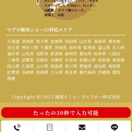
ロシア(-20度まで)、ドバイ、 マダガ
スカル、ガンジス川沿い、ロッキー
山脈麓、 カリブ海のビーチ、 ………
地球上、全域
マグロ解体ショーの対応エリア
北海道
青森県
岩手県
宮城県
秋田県
山形県
福島県
東京都
埼玉県
神奈川県
千葉県
茨城県
栃木県
群馬県
富山県
石川県
福井県
山梨県
長野県
新潟県
静岡県
愛知県
岐阜県
大阪府
三重県
滋賀県
京都府
兵庫県
奈良県
和歌山県
鳥取県
島根県
岡山県
広島県
山口県
徳島県
香川県
愛媛県
高知県
福岡県
佐賀県
長崎県
宮崎県
大分県
熊本県
鹿児島県
沖縄県
関西
関東
Copyright © 2022 鮪達人 | トータルフロー株式会社
Co., Ltd All Rights Reserved.
たったの30秒で入力可能
お電話はこちら
お問い合わせ