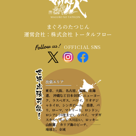
まぐろのたつじん
運営会社：株式会社 トータルフロー
OFFICIAL SNS
出張エリア
東京、大阪、名古屋、福岡、北海
道、 沖縄など日本全国、ニューヨー
ク、ラスベガス、ハワイ、リオデジ
ャネイロ、シンガポール、 香港、パ
リ、ローマ、マドリード、ロンドン、
ロシア(-20度まで)、ドバイ、 マダガ
スカル、ガンジス川沿い、ロッキー
山脈麓、 カリブ海のビーチ、 ………
地球上、全域