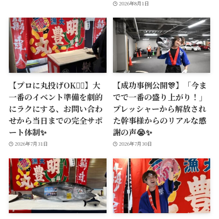
2026年8月1日
【プロに丸投げOK🙆‍♂️】大
【成功事例公開🎊】「今ま
一番のイベント準備を劇的
でで一番の盛り上がり！」
にラクにする、お問い合わ
プレッシャーから解放され
せから当日までの完全サポ
た幹事様からのリアルな感
ート体制✨
謝の声😭✨
2026年7月31日
2026年7月30日