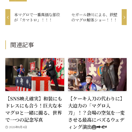
本マグロで一番高価な部位
セガール静川による、鉄壁
が「カマトロ」！！！
のマグロ解体ショー！！！
関連記事
【SNS映え確実】和装にも
【ケーキ入刀の代わりに】
ドレスにも合う！巨大な本
大迫力の「マグロ入
マグロと一緒に撮る、世界
刀」！？会場の空気を一変
で一つの記念写真
させる最高にバズるウェデ
ィング演出🎂➡️🐟
2026年8月4日