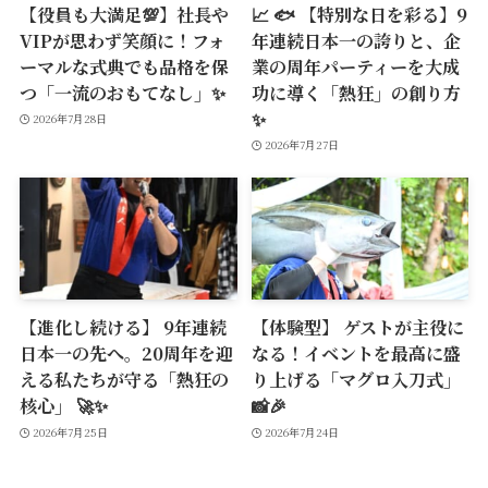
【役員も大満足💯】社長や
📈 🐟 【特別な日を彩る】9
VIPが思わず笑顔に！フォ
年連続日本一の誇りと、企
ーマルな式典でも品格を保
業の周年パーティーを大成
つ「一流のおもてなし」✨
功に導く「熱狂」の創り方
✨
2026年7月28日
2026年7月27日
【進化し続ける】 9年連続
【体験型】 ゲストが主役に
日本一の先へ。20周年を迎
なる！イベントを最高に盛
える私たちが守る「熱狂の
り上げる「マグロ入刀式」
核心」 🚀✨
📸🎉
2026年7月25日
2026年7月24日