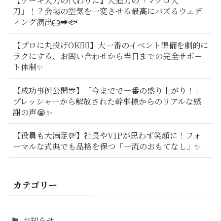
【ケーキ入刀の代わりに】大迫力の「マグロ入
刀」！？会場の空気を一変させる最高にバズるウェデ
ィング演出🎂➡️🐟
【プロに丸投げOK🙆‍♂️】大一番のイベント準備を劇的に
ラクにする、お問い合わせから当日までの完全サポー
ト体制✨
【成功事例公開🎊】「今までで一番の盛り上がり！」
プレッシャーから解放された幹事様からのリアルな感
謝の声😭✨
【役員も大満足💯】社長やVIPが思わず笑顔に！フォ
ーマルな式典でも品格を保つ「一流のおもてなし」✨
カテゴリー
お知らせ