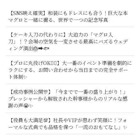
【SNS映え確実】和装にもドレスにも合う！巨大な本
マグロと一緒に撮る、世界で一つの記念写真
【ケーキ入刀の代わりに】大迫力の「マグロ入
刀」！？会場の空気を一変させる最高にバズるウェデ
ィング演出🎂➡️🐟
【プロに丸投げOK🙆‍♂️】大一番のイベント準備を劇的に
ラクにする、お問い合わせから当日までの完全サポー
ト体制✨
【成功事例公開🎊】「今までで一番の盛り上がり！」
プレッシャーから解放された幹事様からのリアルな感
謝の声😭✨
【役員も大満足💯】社長やVIPが思わず笑顔に！フォ
ーマルな式典でも品格を保つ「一流のおもてなし」✨