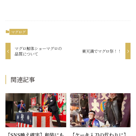
マグログ
マグロ解体ショーマグロの
東天満でマグロ祭！！
品質について
関連記事
【SNS映え確実】和装にも
【ケーキ入刀の代わりに】