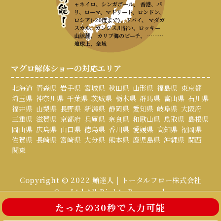
ャネイロ、シンガポール、 香港、パ
リ、ローマ、マドリード、ロンドン、
ロシア(-20度まで)、ドバイ、 マダガ
スカル、ガンジス川沿い、ロッキー
山脈麓、 カリブ海のビーチ、 ………
地球上、全域
マグロ解体ショーの対応エリア
北海道
青森県
岩手県
宮城県
秋田県
山形県
福島県
東京都
埼玉県
神奈川県
千葉県
茨城県
栃木県
群馬県
富山県
石川県
福井県
山梨県
長野県
新潟県
静岡県
愛知県
岐阜県
大阪府
三重県
滋賀県
京都府
兵庫県
奈良県
和歌山県
鳥取県
島根県
岡山県
広島県
山口県
徳島県
香川県
愛媛県
高知県
福岡県
佐賀県
長崎県
宮崎県
大分県
熊本県
鹿児島県
沖縄県
関西
関東
Copyright © 2022 鮪達人 | トータルフロー株式会社
Co., Ltd All Rights Reserved.
たったの30秒で入力可能