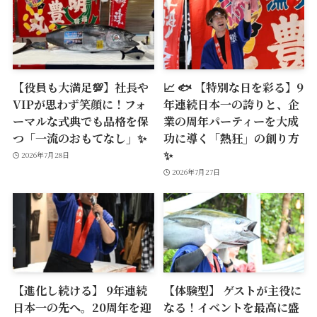
【役員も大満足💯】社長や
📈 🐟 【特別な日を彩る】9
VIPが思わず笑顔に！フォ
年連続日本一の誇りと、企
ーマルな式典でも品格を保
業の周年パーティーを大成
つ「一流のおもてなし」✨
功に導く「熱狂」の創り方
✨
2026年7月28日
2026年7月27日
【進化し続ける】 9年連続
【体験型】 ゲストが主役に
日本一の先へ。20周年を迎
なる！イベントを最高に盛