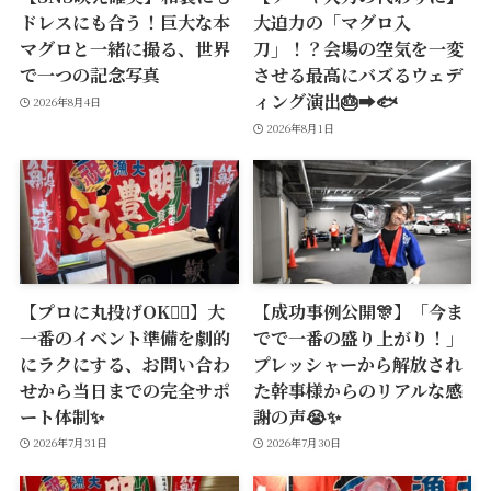
ドレスにも合う！巨大な本
大迫力の「マグロ入
マグロと一緒に撮る、世界
刀」！？会場の空気を一変
で一つの記念写真
させる最高にバズるウェデ
ィング演出🎂➡️🐟
2026年8月4日
2026年8月1日
【プロに丸投げOK🙆‍♂️】大
【成功事例公開🎊】「今ま
一番のイベント準備を劇的
でで一番の盛り上がり！」
にラクにする、お問い合わ
プレッシャーから解放され
せから当日までの完全サポ
た幹事様からのリアルな感
ート体制✨
謝の声😭✨
2026年7月31日
2026年7月30日