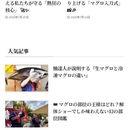
える私たちが守る「熱狂の
り上げる「マグロ入刀式」
核心」 🚀✨
📸🎉
2026年7月25日
2026年7月24日
人気記事
鮪達人が説明する『生マグロと冷
凍マグロの違い』
👑 マグロの部位の王様はどれ？解
体ショーでしか味わえない幻の部
位図鑑