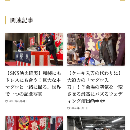
関連記事
【SNS映え確実】和装にも
【ケーキ入刀の代わりに】
ドレスにも合う！巨大な本
大迫力の「マグロ入
マグロと一緒に撮る、世界
刀」！？会場の空気を一変
で一つの記念写真
させる最高にバズるウェデ
ィング演出🎂➡️🐟
2026年8月4日
2026年8月1日