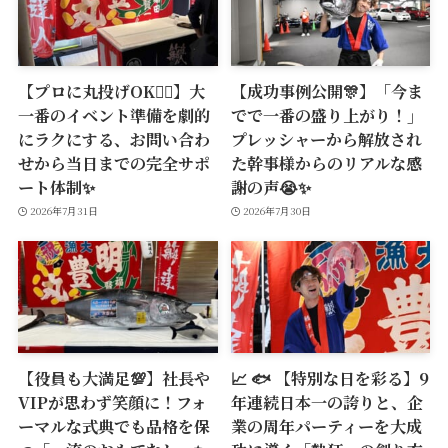
【プロに丸投げOK🙆‍♂️】大
【成功事例公開🎊】「今ま
一番のイベント準備を劇的
でで一番の盛り上がり！」
にラクにする、お問い合わ
プレッシャーから解放され
せから当日までの完全サポ
た幹事様からのリアルな感
ート体制✨
謝の声😭✨
2026年7月31日
2026年7月30日
【役員も大満足💯】社長や
📈 🐟 【特別な日を彩る】9
VIPが思わず笑顔に！フォ
年連続日本一の誇りと、企
ーマルな式典でも品格を保
業の周年パーティーを大成