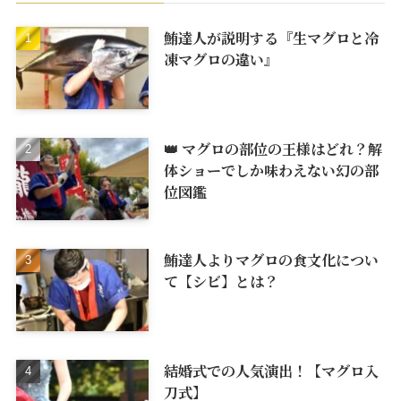
鮪達人が説明する『生マグロと冷
凍マグロの違い』
👑 マグロの部位の王様はどれ？解
体ショーでしか味わえない幻の部
位図鑑
鮪達人よりマグロの食文化につい
て【シビ】とは？
結婚式での人気演出！【マグロ入
刀式】