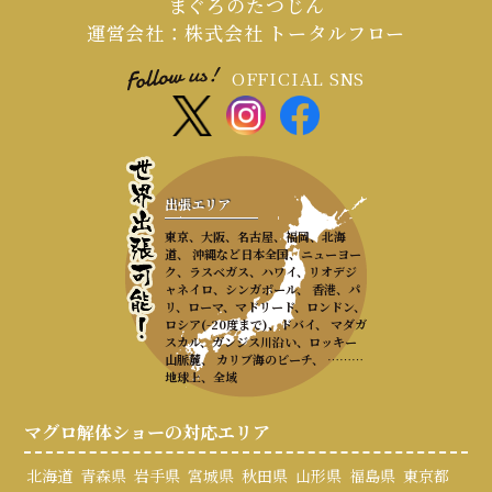
まぐろのたつじん
運営会社：株式会社 トータルフロー
OFFICIAL SNS
出張エリア
東京、大阪、名古屋、福岡、北海
道、 沖縄など日本全国、ニューヨー
ク、ラスベガス、ハワイ、リオデジ
ャネイロ、シンガポール、 香港、パ
リ、ローマ、マドリード、ロンドン、
ロシア(-20度まで)、ドバイ、 マダガ
スカル、ガンジス川沿い、ロッキー
山脈麓、 カリブ海のビーチ、 ………
地球上、全域
マグロ解体ショーの対応エリア
北海道
青森県
岩手県
宮城県
秋田県
山形県
福島県
東京都