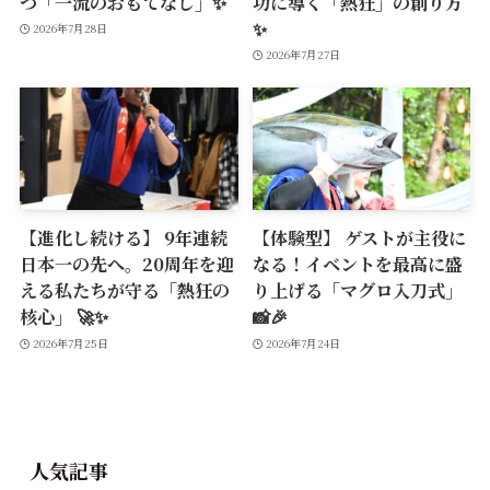
つ「一流のおもてなし」✨
功に導く「熱狂」の創り方
✨
2026年7月28日
2026年7月27日
【進化し続ける】 9年連続
【体験型】 ゲストが主役に
日本一の先へ。20周年を迎
なる！イベントを最高に盛
える私たちが守る「熱狂の
り上げる「マグロ入刀式」
核心」 🚀✨
📸🎉
2026年7月25日
2026年7月24日
人気記事