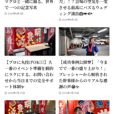
マグロと一緒に撮る、世界
刀」！？会場の空気を一変
で一つの記念写真
させる最高にバズるウェデ
ィング演出🎂➡️🐟
2026年8月4日
2026年8月1日
【プロに丸投げOK🙆‍♂️】大
【成功事例公開🎊】「今ま
一番のイベント準備を劇的
でで一番の盛り上がり！」
にラクにする、お問い合わ
プレッシャーから解放され
せから当日までの完全サポ
た幹事様からのリアルな感
ート体制✨
謝の声😭✨
2026年7月31日
2026年7月30日