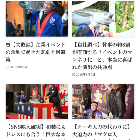
🚨【失敗談】企業イベント
【自社調べ】幹事の約8割
の余興で起きた悲劇と回避
が直面する「イベントのマ
策
ンネリ化」と、本当に喜ば
れた演出の共通点
2026年8月8日
2026年8月7日
【SNS映え確実】和装にも
【ケーキ入刀の代わりに】
ドレスにも合う！巨大な本
大迫力の「マグロ入