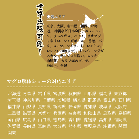
出張エリア
東京、大阪、名古屋、福岡、北海
道、 沖縄など日本全国、ニューヨー
ク、ラスベガス、ハワイ、リオデジ
ャネイロ、シンガポール、 香港、パ
リ、ローマ、マドリード、ロンドン、
ロシア(-20度まで)、ドバイ、 マダガ
スカル、ガンジス川沿い、ロッキー
山脈麓、 カリブ海のビーチ、 ………
地球上、全域
マグロ解体ショーの対応エリア
北海道
青森県
岩手県
宮城県
秋田県
山形県
福島県
東京都
埼玉県
神奈川県
千葉県
茨城県
栃木県
群馬県
富山県
石川県
福井県
山梨県
長野県
新潟県
静岡県
愛知県
岐阜県
大阪府
三重県
滋賀県
京都府
兵庫県
奈良県
和歌山県
鳥取県
島根県
岡山県
広島県
山口県
徳島県
香川県
愛媛県
高知県
福岡県
佐賀県
長崎県
宮崎県
大分県
熊本県
鹿児島県
沖縄県
関西
関東