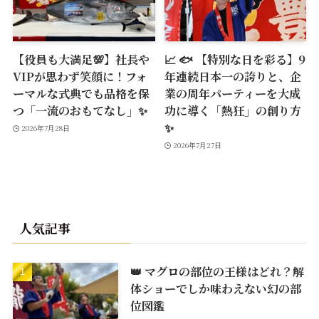
【役員も大満足💯】社長や
📈 🐟 【特別な日を彩る】9
VIPが思わず笑顔に！フォ
年連続日本一の誇りと、企
ーマルな式典でも品格を保
業の周年パーティーを大成
つ「一流のおもてなし」✨
功に導く「熱狂」の創り方
✨
2026年7月28日
2026年7月27日
人気記事
👑 マグロの部位の王様はどれ？解
体ショーでしか味わえない幻の部
位図鑑