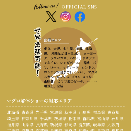
OFFICIAL SNS
出張エリア
東京、大阪、名古屋、福岡、北海
道、 沖縄など日本全国、ニューヨー
ク、ラスベガス、ハワイ、リオデジ
ャネイロ、シンガポール、 香港、パ
リ、ローマ、マドリード、ロンドン、
ロシア(-20度まで)、ドバイ、 マダガ
スカル、ガンジス川沿い、ロッキー
山脈麓、 カリブ海のビーチ、 ………
地球上、全域
マグロ解体ショーの対応エリア
北海道
青森県
岩手県
宮城県
秋田県
山形県
福島県
東京都
埼玉県
神奈川県
千葉県
茨城県
栃木県
群馬県
富山県
石川県
福井県
山梨県
長野県
新潟県
静岡県
愛知県
岐阜県
大阪府
三重県
滋賀県
京都府
兵庫県
奈良県
和歌山県
鳥取県
島根県