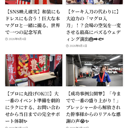
【SNS映え確実】和装にも
【ケーキ入刀の代わりに】
ドレスにも合う！巨大な本
大迫力の「マグロ入
マグロと一緒に撮る、世界
刀」！？会場の空気を一変
で一つの記念写真
させる最高にバズるウェデ
ィング演出🎂➡️🐟
2026年8月4日
2026年8月1日
【プロに丸投げOK🙆‍♂️】大
【成功事例公開🎊】「今ま
一番のイベント準備を劇的
でで一番の盛り上がり！」
にラクにする、お問い合わ
プレッシャーから解放され
せから当日までの完全サポ
た幹事様からのリアルな感
ート体制✨
謝の声😭✨
2026年7月31日
2026年7月30日