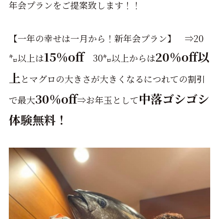
年会プランをご提案致します！！
【一年の幸せは一月から！新年会プラン】 ⇒20
15％off
20％off以
㌔以上は
30㌔以上からは
上
とマグロの大きさが大きくなるにつれての割引
30％off
中落ゴシゴシ
で最大
⇒お年玉として
体験無料
！