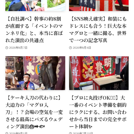
【自社調べ】幹事の約8割
【SNS映え確実】和装にも
が直面する「イベントのマ
ドレスにも合う！巨大な本
ンネリ化」と、本当に喜ば
マグロと一緒に撮る、世界
れた演出の共通点
で一つの記念写真
2026年8月7日
2026年8月4日
【ケーキ入刀の代わりに】
【プロに丸投げOK🙆‍♂️】大
大迫力の「マグロ入
一番のイベント準備を劇的
刀」！？会場の空気を一変
にラクにする、お問い合わ
させる最高にバズるウェデ
せから当日までの完全サポ
ィング演出🎂➡️🐟
ート体制✨
2026年8月1日
2026年7月31日