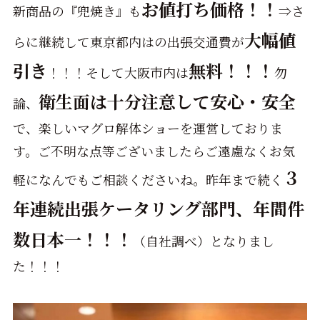
お値打ち価格！！
新商品の『兜焼き』も
⇒さ
大幅値
らに継続して東京都内はの出張交通費が
引き
無料！！！
！！！そして大阪市内は
勿
衛生面は十分注意して安心・安全
論、
で、楽しいマグロ解体ショーを運営しておりま
す。ご不明な点等ございましたらご遠慮なくお気
３
軽になんでもご相談くださいね。昨年まで続く
年連続出張ケータリング部門、年間件
数日本一！！！
（自社調べ）となりまし
た！！！