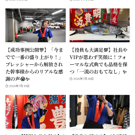
【成功事例公開🎊】「今ま
【役員も大満足💯】社長や
でで一番の盛り上がり！」
VIPが思わず笑顔に！フォ
プレッシャーから解放され
ーマルな式典でも品格を保
た幹事様からのリアルな感
つ「一流のおもてなし」✨
謝の声😭✨
2026年7月28日
2026年7月30日