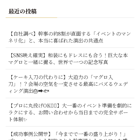
最近の投稿
【自社調べ】幹事の約8割が直面する「イベントのマン
ネリ化」と、本当に喜ばれた演出の共通点
【SNS映え確実】和装にもドレスにも合う！巨大な本
マグロと一緒に撮る、世界で一つの記念写真
【ケーキ入刀の代わりに】大迫力の「マグロ入
刀」！？会場の空気を一変させる最高にバズるウェデ
ィング演出🎂➡️🐟
【プロに丸投げOK🙆‍♂️】大一番のイベント準備を劇的に
ラクにする、お問い合わせから当日までの完全サポー
ト体制✨
【成功事例公開🎊】「今までで一番の盛り上がり！」