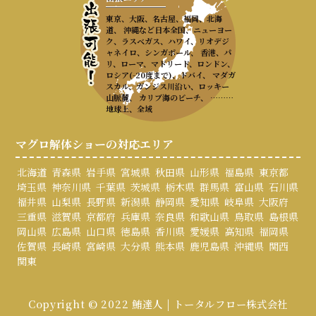
東京、大阪、名古屋、福岡、北海
道、 沖縄など日本全国、ニューヨー
ク、ラスベガス、ハワイ、リオデジ
ャネイロ、シンガポール、 香港、パ
リ、ローマ、マドリード、ロンドン、
ロシア(-20度まで)、ドバイ、 マダガ
スカル、ガンジス川沿い、ロッキー
山脈麓、 カリブ海のビーチ、 ………
地球上、全域
マグロ解体ショーの対応エリア
北海道
青森県
岩手県
宮城県
秋田県
山形県
福島県
東京都
埼玉県
神奈川県
千葉県
茨城県
栃木県
群馬県
富山県
石川県
福井県
山梨県
長野県
新潟県
静岡県
愛知県
岐阜県
大阪府
三重県
滋賀県
京都府
兵庫県
奈良県
和歌山県
鳥取県
島根県
岡山県
広島県
山口県
徳島県
香川県
愛媛県
高知県
福岡県
佐賀県
長崎県
宮崎県
大分県
熊本県
鹿児島県
沖縄県
関西
関東
Copyright © 2022 鮪達人 | トータルフロー株式会社