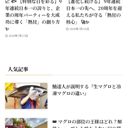
📈 🐟 【特別な日を彩る】9
【進化し続ける】 9年連続
年連続日本一の誇りと、企
日本一の先へ。20周年を迎
業の周年パーティーを大成
える私たちが守る「熱狂の
功に導く「熱狂」の創り方
核心」 🚀✨
✨
2026年7月25日
2026年7月27日
人気記事
鮪達人が説明する『生マグロと冷
凍マグロの違い』
👑 マグロの部位の王様はどれ？解